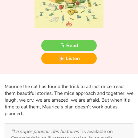
Fable, myth, literature and poetry
Princesses and princes, kings, queens and dragons
Ogres, monsters and witches
Read
Heroines and Heroes
Listen
Ecology, nature, seasons
The animals
Maurice the cat has found the trick to attract mice: read
them beautiful stories. The mice approach and together, we
Travel, epic, investigation, adventure
laugh, we cry, we are amazed, we are afraid. But when it's
time to eat them, Maurice's plan doesn't work out as
Around the world
planned...
Learning
"Le super pouvoir des histoires"
is available on