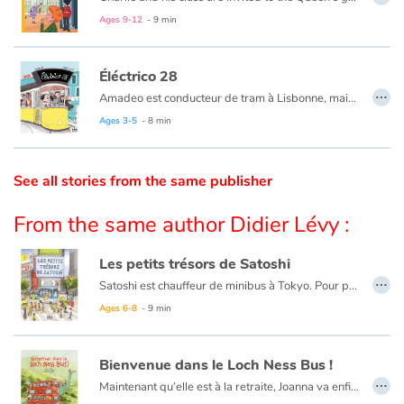
Charlie et sa classe sont invités à la Garden Party de la Reine ! Chacun soigne sa tenue et la classe est accueillie avec les honneurs. Mais à cause d’une bourrasque de vent, le chapeau de la Reine s’envole, quelle catastrophe ! La course au chapeau commence…
Ages 9-12
- 9 min
Catalogue anglais
Éléctrico 28
…
Amadeo est conducteur de tram à Lisbonne, mais pas un conducteur de tram comme les autres. Dans son Éléctrico 28, c’est le grand bonheur : les gens tombent tous amoureux grâce à sa panoplie de manœuvres habiles et amusantes. Tous ? Sauf Amadeo lui-même, qui a pourtant un cœur grand comme ça… Au bout de sa course, le conducteur de ce tramway emblématique de la capitale portugaise trouvera-t-il sa dulcinée ?
Contraste +
Ages 3-5
- 8 min
Help
See all stories from the same publisher
Home
From the same author Didier Lévy :
Family
Les petits trésors de Satoshi
…
Satoshi est chauffeur de minibus à Tokyo. Pour pimenter le trajet, il n’hésite pas à quitter l’itinéraire officiel pour s’engouffrer dans des ruelles et faire découvrir aux passagers ravis de véritables petits trésors, à quelques minutes du tumulte de la ville : ici, un magnifique parc avec un ancien temple mystérieux, là une rue couverte de plantes et de fleurs rares et colorées, un étonnant alignement de statuettes décorées... Avec Satoshi, la ville devient un univers magique !
Schools
Ages 6-8
- 9 min
Libraries
Bienvenue dans le Loch Ness Bus !
…
Videos & Tutorials
Maintenant qu’elle est à la retraite, Joanna va enfin pouvoir réaliser son rêve. Elle achète un vieux bus, le remet en état... et en route ! Elle part sillonner son Écosse natale pour présenter son spectacle dans les villages. Mais pour attirer le public, plus intéressé par les séries télé et les téléphones portables, il va falloir que son bus ait de l’allure...