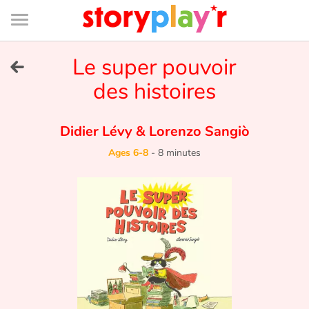
Connexion
Menu
Contenu
Recherche
Bibliothèque
Bas
de
page
Menu
➜
Le super pouvoir
FR
des histoires
Log in
Didier Lévy
&
Lorenzo Sangiò
Try for free
Ages 6-8
-
8 minutes
Library
Awards
Home
Tales and classics in french