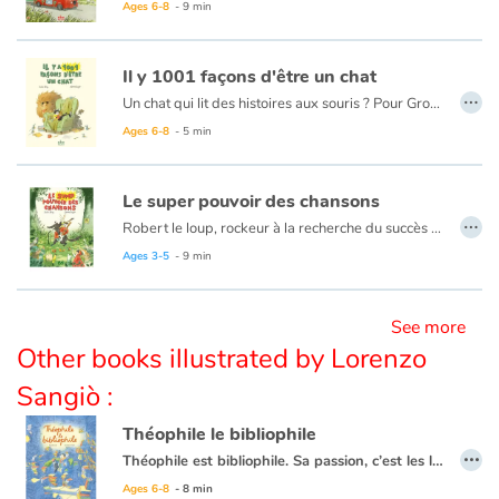
Ages 6-8
- 9 min
Blog
Il y 1001 façons d'être un chat
…
Un chat qui lit des histoires aux souris ? Pour Groucho, Roi des félins, c’est un scandale ! Pour Maurice, héros de l'album "
Learn french with Storyplay'r
Une nouvelle aventure de notre matou bibliophile tendrement écrite et illustrée par le génial tandem franco-italien Didier Lévy - Lorenzo Sangiò.
Ages 6-8
- 5 min
French book lists for children
Le super pouvoir des chansons
…
Reading for children
Robert le loup, rockeur à la recherche du succès rêve de monter un groupe de loups. Ni une ni deux, il met une annonce et à sa grande surprise, Max le lapin, rocker à la voix divine, apparaît. Le groupe « Les Pouet-Pouet » est né. Succès immédiat dans la forêt, les fans accourent de partout… Mais l'instinct de prédateur de Robert n'est jamais très loin...
Ages 3-5
- 9 min
Activities and workshops
See more
Dyslexia and reading disorders
Other books illustrated by Lorenzo
Sangiò :
Théophile le bibliophile
…
Théophile est bibliophile. Sa passion, c’est les livres. Grand voyageur, explorateur et collectionneur, ses étagères en sont pleines. Tellement pleines qu’il est obligé de les entreposer dans toutes les pièces de son petit appartement. Pas facile de circuler dans ce bazar ! Mais Théophile est bien fier : il n’y a pas un sujet sur lequel il ne possède pas au moins un livre. Un jour, quand son ami Philibert lui demande le nom du chien de Napoléon, Théophile est bien embêté. Où a-t-il bien pu ranger le précieux sésame qui contient la réponse à cette requête ? Commence alors une longue recherche dans les rayons de sa bibliothèque géante: CHIENS ET CHATS CÉLÈBRES, GRANDS EXPLORATEURS, GRANDS CHEFS DU MONDE…
Ages 6-8
- 8 min