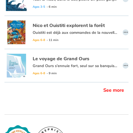
Ages 3-5
- 6 min
Nico et Ouistiti explorent la forêt
…
Ouistiti est déjà aux commandes de la nouvelle machine, prête à décoller, quand Nico arrive dans le hangar secret. Attention aux turbulences ! Direction la forêt, qui cache bien des surprises : des « Comme Moi » pour Ouistiti et une ribambelle de nouveaux amis qui ont l’air tous très pressés… de disparaître sous terre. Où vont-ils ? Entre rencontres insolites et galeries souterraines, voilà un nouveau mystère à explorer pour Nico et Ouistiti.
Ages 6-8
- 11 min
Le voyage de Grand Ours
…
Grand Ours s’ennuie fort, seul sur sa banquise. Un jour, sa canne à pêche à la main, il voit passer un gros morceau de glace sur lequel est posée une petite chose toute colorée. Jamais ici il n’a rien vu de pareil ! Ici, tout est blanc. D’où peut bien venir cette chose étrange ? Et hop ! Ni une, ni deux, Grand Ours saute sur le bout de glace et part à la dérive avec la petite chose rouge, verte et bleue. C’est le début d’une grande aventure à la rencontre de nouveaux amis, à la découverte de paysages merveilleux et lointains.
Ages 6-8
- 9 min
See more