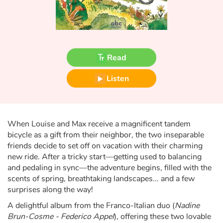
Fable, myth, literature and poetry
Princesses and princes, kings, queens and dragons
Ogres, monsters and witches
Read
Heroines and Heroes
Listen
Ecology, nature, seasons
When Louise and Max receive a magnificent tandem
The animals
bicycle as a gift from their neighbor, the two inseparable
friends decide to set off on vacation with their charming
Travel, epic, investigation, adventure
new ride. After a tricky start—getting used to balancing
and pedaling in sync—the adventure begins, filled with the
Around the world
scents of spring, breathtaking landscapes... and a few
surprises along the way!
Learning
A delightful album from the Franco-Italian duo (
Nadine
Brun-Cosme - Federico Appel
), offering these two lovable