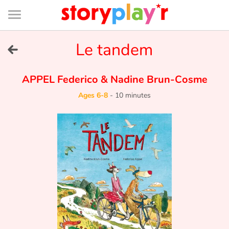
Connexion
Menu
Contenu
Recherche
Bibliothèque
Bas
de
page
Menu
➜
Le tandem
FR
Log in
APPEL Federico
&
Nadine Brun-Cosme
Ages 6-8
-
10 minutes
Try for free
Library
Awards
Home
Tales and classics in french