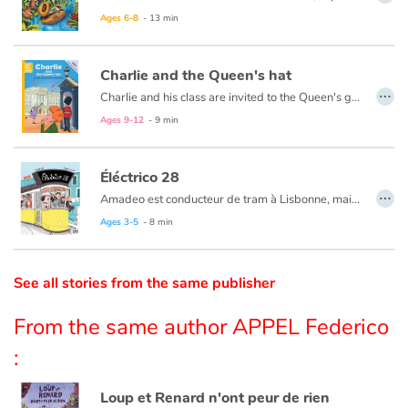
Ages 6-8
- 13 min
Catalogue anglais
Charlie and the Queen's hat
…
Charlie and his class are invited to the Queen's garden party. Everyone dresses up and a bus takes them to Buckingham Palace. The Queen nally arrives, but the wind blows her hat away! A crazy search begins...
Contraste +
Charlie et sa classe sont invités à la Garden Party de la Reine ! Chacun soigne sa tenue et la classe est accueillie avec les honneurs. Mais à cause d’une bourrasque de vent, le chapeau de la Reine s’envole, quelle catastrophe ! La course au chapeau commence…
Ages 9-12
- 9 min
Help
Éléctrico 28
…
Amadeo est conducteur de tram à Lisbonne, mais pas un conducteur de tram comme les autres. Dans son Éléctrico 28, c’est le grand bonheur : les gens tombent tous amoureux grâce à sa panoplie de manœuvres habiles et amusantes. Tous ? Sauf Amadeo lui-même, qui a pourtant un cœur grand comme ça… Au bout de sa course, le conducteur de ce tramway emblématique de la capitale portugaise trouvera-t-il sa dulcinée ?
Home
Ages 3-5
- 8 min
Family
See all stories from the same publisher
Schools
From the same author APPEL Federico
Libraries
:
Videos & Tutorials
Loup et Renard n'ont peur de rien