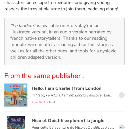
Arts, space, activities
characters an escape to freedom—and giving young
readers the irresistible urge to join them, pedaling along!
Documentaries
"Le tandem"
is available on Storyplay'r in an
With the family
illustrated version, in an audio version narrated by
french native storytellers. Thanks to our reading
Daily life and hobbies
module, we can offer a reading aid for this story as
well as for all the other ones, and tools for a dyslexic
children adapted version.
At school
Festivals and events
From the same publisher :
Love and friendship
Hello, I am Charlie ! from London
…
In
Hello, I am Charlie from London
, discover London with Charlie, an eight-year-old English boy. Meet his family and friends, visit his school and his city with Big Ben, double-decker buses, Buckingham Palace...
Social issues
Ages 9-12
- 8 min
Emotions and feelings
Nico et Ouistiti explorent la jungle
…
Formats and illustrations
Pour cette 5e aventure de Nico et Ouistiti, cap sur la jungle ! À bord de leur magnifique barque à tête de lion tout juste terminée, nos deux intrépides explorateurs partent au Pays des Masques où, selon le cousin de Ouistiti, se prépare une grande fête. Mais dès leur arrivée dans la jungle, ils sont emmenés par un groupe d’hommes masqués et présentés au Grand Sorcier qui leur confie une mission, croyant avoir affaire à deux sorciers plus grands que lui : retrouver le Masque qui apporte la Pluie, tout juste volé par une terrible sorcière. Ni une ni deux, Nico et Ouistiti répondent présent même s’ils ont un peu la trouille…mais la grande fête aura bien lieu si toutefois ils rapportent le précieux sésame !