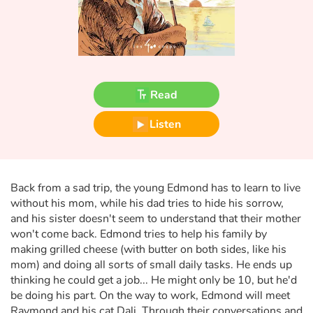
Fable, myth, literature and poetry
Princesses and princes, kings, queens and dragons
Ogres, monsters and witches
Read
Heroines and Heroes
Listen
Ecology, nature, seasons
The animals
Back from a sad trip, the young Edmond has to learn to live
without his mom, while his dad tries to hide his sorrow,
Travel, epic, investigation, adventure
and his sister doesn't seem to understand that their mother
won't come back. Edmond tries to help his family by
Around the world
making grilled cheese (with butter on both sides, like his
mom) and doing all sorts of small daily tasks. He ends up
thinking he could get a job... He might only be 10, but he'd
Learning
be doing his part. On the way to work, Edmond will meet
Raymond and his cat Dali. Through their conversations and