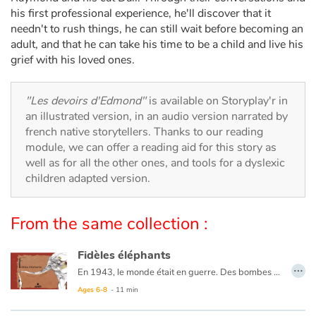
Arts, space, activities
his first professional experience, he'll discover that it
needn't to rush things, he can still wait before becoming an
Documentaries
adult, and that he can take his time to be a child and live his
grief with his loved ones.
With the family
"Les devoirs d'Edmond"
is available on Storyplay'r in
Daily life and hobbies
an illustrated version, in an audio version narrated by
french native storytellers. Thanks to our reading
At school
module, we can offer a reading aid for this story as
well as for all the other ones, and tools for a dyslexic
Festivals and events
children adapted version.
Love and friendship
From the same collection :
Social issues
Fidèles éléphants
…
En 1943, le monde était en guerre. Des bombes tombaient tous les jours sur la ville de Tokyo, au Japon. L'armée japonaise craignait que des bombes frappent le jardin zoologique de Ueno et que des animaux sauvages s'en échappent, mettant ainsi la population en danger. L'armée donna donc l'ordre aux gardiens de tuer tous les gros animaux. Malgré leur tristesse, les gardiens obéirent. Les lions, les tigres, les léopards, les ours et les grands serpents périrent les premiers. Le livre de Yukio Tsuchiya raconte l'histoire triste et véridique de ce qui s'est passé quand ce fut au tour des éléphants de mourir.
Emotions and feelings
Ages 6-8
- 11 min
Formats and illustrations