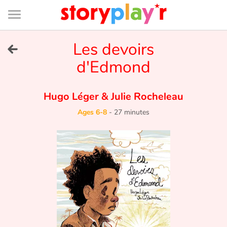
Connexion
Menu
Contenu
Recherche
Bibliothèque
Bas
de
page
Menu
➜
Les devoirs
FR
d'Edmond
Log in
Hugo Léger
&
Julie Rocheleau
Try for free
Ages 6-8
-
27 minutes
Library
Awards
Home
Tales and classics in french