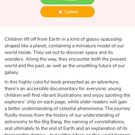
Fable, myth, literature and poetry
Listen
Princesses and princes, kings, queens and dragons
Ogres, monsters and witches
Children lift off from Earth in a kind of glassy spaceship
shaped like a planet, containing a miniature model of our
Heroines and Heroes
world inside. They set out to discover space and its
wonders. Along the way, they encounter both the present
Ecology, nature, seasons
world and the past, as well as the unsettling future of our
galaxy.
The animals
In this highly colorful book presented as an adventure,
there’s an accessible documentary for everyone: young
Travel, epic, investigation, adventure
children will find vibrant illustrations and enjoy spotting the
explorers' ship on each page, while older readers will gain
Around the world
a better understanding of celestial phenomena. The journey
fluidly moves from the history of our understanding of
Learning
astronomy to the Big Bang, the naming of constellations,
and ultimately to the end of Earth and an explanation of its