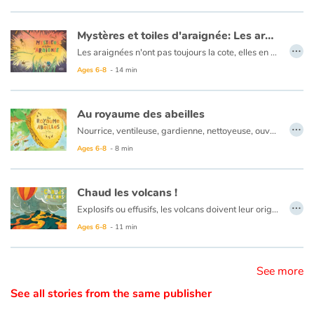
Catalogue anglais
Mystères et toiles d'araignée: Les aranéides
…
Les araignées n'ont pas toujours la cote, elles en effraient plus d'un ! Et pourtant, on a beaucoup à apprendre de ces tisserandes de génie… Bien que les araignées sont dotées de huit pattes, on les prend souvent pour des insectes. Erreur ! Elles font partie de la famille des arachnides, aux côtés des scorpions et des acariens. Aujourd'hui, on compte près 50 000 espèces d'araignées dans le monde
Ages 6-8
- 14 min
Contraste +
Au royaume des abeilles
…
Help
Nourrice, ventileuse, gardienne, nettoyeuse, ouvrière, maçonne, butineuse... les abeilles ont bien des métiers au cours de leur vie, et toutes participent à la vie de la ruche aux côtés de la reine. Toutes ? Pas vraiment, car sur les plus de 20 000 espèces d'abeilles à travers le monde, seulement 8 ou 10 fabriquent du miel, et les autres vivent en solitaire !
Ages 6-8
- 8 min
Home
Chaud les volcans !
Family
…
Explosifs ou effusifs, les volcans doivent leur origine aux mouvements de l'écorce terrestre.
Ages 6-8
- 11 min
Schools
Libraries
See more
See all stories from the same publisher
Videos & Tutorials