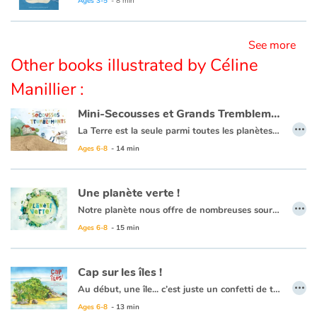
Ages 3-5
- 8 min
See more
Other books illustrated by Céline
Manillier :
Mini-Secousses et Grands Tremblements: Séisme
…
La Terre est la seule parmi toutes les planètes connues à trembler ! Quel étrange phénomène entraîne donc ces fameux séismes ? Comment les mesure-t-on ? Peut-on les éviter ? Autant de questions que les enfants (et les grands) se posent !
Les tremblements de terre sont dus aux mouvements des plaques tectoniques qui, un peu comme les pièces d'un puzzle, forment la croûte terrestre et océanique
Ages 6-8
- 14 min
Une planète verte !
…
Notre planète nous offre de nombreuses sources d’énergies : les énergies fossiles en quantité limitée et très polluantes, et les énergies renouvelables et plus propres ! En quoi les énergies fossiles sont-elles polluantes et néfastes pour le futur de la planète ? Comment les hommes utilisent la lumière du Soleil, la force du vent ou des vagues pour créer de l’énergie ? En expliquant clairement et simplement les différents phénomènes naturels, les techniques utilisées et leurs impacts, cet album permet de mieux comprendre la transition énergétique et ses enjeux !
Ages 6-8
- 15 min
Cap sur les îles !
…
Au début, une île... c’est juste un confetti de terre au milieu de la mer. Au fil du temps, elle est colonisée par les oiseaux, les plantes, les insectes, les animaux... qui vont grandir, vivre et se reproduire.
Peu à peu les espèces évoluent à leur rythme, sans interférences avec le monde extérieur. Isolée, chaque île devient unique avec un écosystème distinct qui lui est propre. C’est d’ailleurs en étudiant ces lieux originaux que Darwin a développé sa fameuse théorie de l’évolution.
Ages 6-8
- 13 min