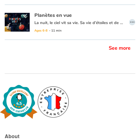
Embarquement immédiat pour un tour du monde des îles à la rencontre des komodos, lémuriens, tortues géantes et autres espèces endémiques...
Planètes en vue
…
La nuit, le ciel vit sa vie. Sa vie d’étoiles et de planètes, de galaxies, de satellites... Tout un univers qu’on ne voit plus quand vient le jour. Planètes en vue ! Là, on s’approche de l’infernale chaleur de Mercure. Ici, on admire la lumineuse Venus ou l’incroyable couleur rouge de Mars. Là encore, on admire la puissance des gigantesques planètes gazeuses. On découvrira les mouvements gracieux, cycliques des planètes autour de notre étoile, le Soleil ; l’aérienne blancheur de la Voie Lactée, les satellites naturels et les étranges stations orbitales, œuvres de l’Homme.
Ages 6-8
- 11 min
See more
About