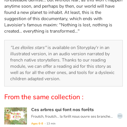
foreseeable demise… but without fear, as this won’t happen
Arts, space, activities
anytime soon, and perhaps by then, our world will have
found a new planet to inhabit. At least, this is the
Documentaries
suggestion of this documentary, which ends with
Lavoisier's famous maxim: "Nothing is lost, nothing is
With the family
created… everything is transformed…"
Daily life and hobbies
"Les étoiles stars"
is available on Storyplay'r in an
illustrated version, in an audio version narrated by
At school
french native storytellers. Thanks to our reading
module, we can offer a reading aid for this story as
Festivals and events
well as for all the other ones, and tools for a dyslexic
children adapted version.
Love and friendship
From the same collection :
Social issues
Ces arbres qui font nos forêts
Emotions and feelings
…
Froutch, froutch… la forêt nous ouvre ses branches ! Comme au cours d'une promenade, cet album invite à prendre son temps, à observer tout ce qui se passe autour de nous. Dans la forêt, qu'elle soit tropicale, humide ou encore tempérée, la vie fourmille : il y a tant à découvrir !
En plongeant au cœur des forêts, le lecteur découvrira la diversité des milieux forestiers à travers le monde, comment les arbres jouent un rôle de climatiseur pour l'atmosphère et prendra conscience de son fragile équilibre.
Ages 6-8
- 13 min
Formats and illustrations