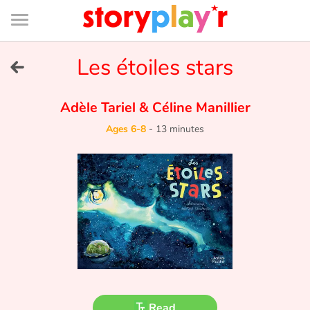
Connexion
Menu
Contenu
Recherche
Bibliothèque
Bas
de
page
Menu
➜
Les étoiles stars
FR
Log in
Adèle Tariel
&
Céline Manillier
Ages 6-8
-
13 minutes
Try for free
Library
Awards
Home
Tales and classics in french
Read