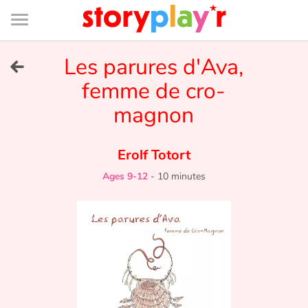
Connexion
Menu
Contenu
Recherche
Bibliothèque
Bas
de
page
Menu
➜
Les parures d'Ava,
FR
femme de cro-
Log in
magnon
Try for free
Erolf Totort
Library
Ages 9-12
-
10 minutes
Awards
Home
Tales and classics in french