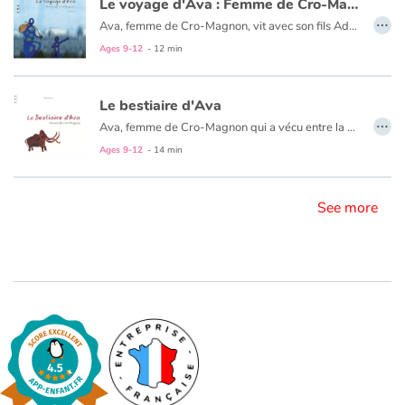
Le voyage d'Ava : Femme de Cro-Magnon
…
Ava, femme de Cro-Magnon, vit avec son fils Adam. Un jour, elle décide de partir avec ce dernier à la recherche d’Adama. Elle suit une mystérieuse chanson qu’il lui a enseigné et qui la mène sur les pas de cet homme qu’elle aime. Le voyage de la Dordogne jusqu’au Portugal est long et rude. Ava et Adam croisent toutes sortes d’animaux et marchent par vents et par pluie pour enfin trouver Adama. Mais qui est cet homme aimé ? Quels liens les unissent ?
Blog
Ages 9-12
- 12 min
Learn french with Storyplay'r
Le bestiaire d'Ava
…
Ava, femme de Cro-Magnon qui a vécu entre la Loire et les Pyrénées, il y a 22 000 ans, partage avec nous ses dessins et ses histoires d’animaux sauvages côtoyés au quotidien.
French book lists for children
Ages 9-12
- 14 min
Reading for children
See more
Activities and workshops
Dyslexia and reading disorders