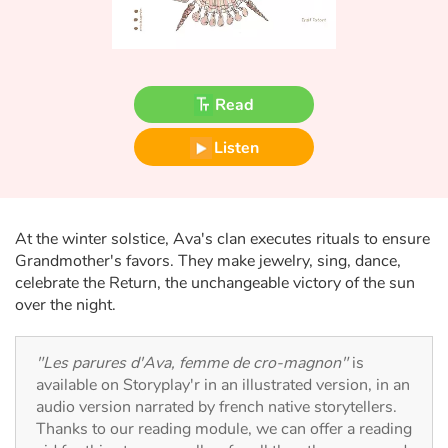
Fable, myth, literature and poetry
Princesses and princes, kings, queens and dragons
Read
Ogres, monsters and witches
Listen
Heroines and Heroes
Ecology, nature, seasons
At the winter solstice, Ava's clan executes rituals to ensure
The animals
Grandmother's favors. They make jewelry, sing, dance,
celebrate the Return, the unchangeable victory of the sun
over the night.
Travel, epic, investigation, adventure
Around the world
"Les parures d'Ava, femme de cro-magnon"
is
available on Storyplay'r in an illustrated version, in an
Learning
audio version narrated by french native storytellers.
Thanks to our reading module, we can offer a reading