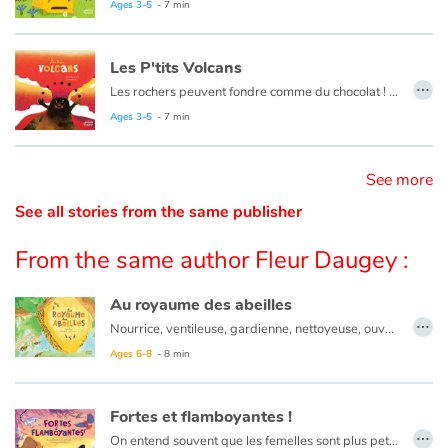
Ages 3-5
- 7 min
Catalogue anglais
Les P'tits Volcans
…
Les rochers peuvent fondre comme du chocolat ! Pas dans nos casseroles, mais à des températures extrêmes sous l’écorce terrestre. Sous l’effet de la pression, elles remontent dans une cheminée et c’est l’éruption. Écoulement lent d’une lave épaisse ou explosion de fumées et cailloux, c’est une phénomène destructeur s’il se passe dans une zone habitée. Fort heureusement, certains volcans dorment tranquillement comme ceux de notre bonne vieille Auvergne...
Un documentaire où poésie et humour se côtoient aisément et donnent un ensemble charmant.
Ages 3-5
- 7 min
Contraste +
See more
Help
See all stories from the same publisher
Home
From the same author Fleur Daugey :
Family
Au royaume des abeilles
…
Schools
Nourrice, ventileuse, gardienne, nettoyeuse, ouvrière, maçonne, butineuse... les abeilles ont bien des métiers au cours de leur vie, et toutes participent à la vie de la ruche aux côtés de la reine. Toutes ? Pas vraiment, car sur les plus de 20 000 espèces d'abeilles à travers le monde, seulement 8 ou 10 fabriquent du miel, et les autres vivent en solitaire !
Ages 6-8
- 8 min
Libraries
Fortes et flamboyantes !
Videos & Tutorials
…
On entend souvent que les femelles sont plus petites, moins aptes à diriger et dépendantes des mâles pour leur survie. Pourtant, le règne animal raconte une toute autre histoire et bouscule ces idées reçues. Chez certaines espèces, elles brillent par leur force, leur ingéniosité et leur autorité. Les femelles autours des palombes et léopards des mers, par exemple, surpassent les mâles en taille ! Et même lorsqu'elles sont plus petites que leurs mâles, les éléphantes guident leurs clans avec sagesse, et les rat-taupes nus s’organisent autour d’une reine, comme les abeilles. Et que dire des lézardes à queue en fouet du Mexique et des tatous à neuf bandes, qui n'ont tout bonnement plus besoin des mâles pour se reproduire ?