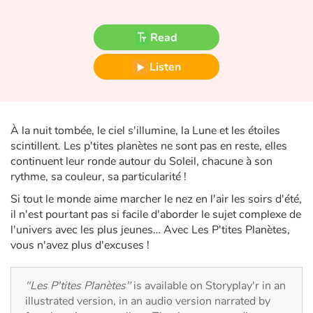
Fable, myth, literature and poetry
Read
Princesses and princes, kings, queens and dragons
Listen
Ogres, monsters and witches
Heroines and Heroes
À la nuit tombée, le ciel s'illumine, la Lune et les étoiles
Ecology, nature, seasons
scintillent. Les p'tites planètes ne sont pas en reste, elles
continuent leur ronde autour du Soleil, chacune à son
rythme, sa couleur, sa particularité !
The animals
Si tout le monde aime marcher le nez en l'air les soirs d'été,
Travel, epic, investigation, adventure
il n'est pourtant pas si facile d'aborder le sujet complexe de
l'univers avec les plus jeunes… Avec Les P'tites Planètes,
vous n'avez plus d'excuses !
Around the world
Learning
"Les P'tites Planètes"
is available on Storyplay'r in an
illustrated version, in an audio version narrated by