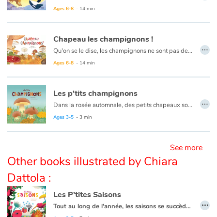
Cet album met en lumière les héroïnes du règne animal : des figures puissantes, flamboyantes et surprenantes et qui brisent les stéréotypes.
Ages 6-8
- 14 min
Blog
Chapeau les champignons !
…
Learn french with Storyplay'r
Qu'on se le dise, les champignons ne sont pas des plantes… pas plus que des animaux ! Ils forment un monde à part appelé "Fungi". Microscopiques ou aussi gros qu'un ballon de foot, de toutes les couleurs, de formes diverses et variées, les champignons sont partout ! Mais les connaissons-nous vraiment ?
Ages 6-8
- 14 min
French book lists for children
Les p'tits champignons
Reading for children
…
Dans la rosée automnale, des petits chapeaux sortent du sol... ce sont les champignons ! Mais sous ces drôles de petits parapluies se cache un extraordinaire et parfois gigantesque entrelacs de fines racines : le mycélium, le véritable corps du champignon ! Lorsqu'un champignon est cueilli, le mycélium continue à s'étendre et bientôt, d'autres fungi repousseront. Et heureusement, parce que nous ne sommes pas les seuls à les adorer ! Les animaux aussi s'en régalent. Mais attention, tous les champignons ne sont pas bons à manger ! Croûtes bleu vif, petits ronds ou en forme d'étoile de mer... odeur de savon, ou de bonbon... entre toutes ces variétés, il y a de quoi se tromper !
Ages 3-5
- 3 min
Activities and workshops
Dyslexia and reading disorders
See more
Other books illustrated by Chiara
Dattola :
Les P’tites Saisons
…
Tout au long de l'année, les saisons se succèdent, le temps change, tout comme nos activités et nos vêtements ! L'été en short et en sandalettes, casquette sur la tête : on observe le lézard qui se prélasse au soleil, on se baigne, on profite du beau temps et des joies de l'été. Ensuite vient l'automne, les feuilles jaunissent puis tombent. Lors des premières pluies, on enfile un ciré et des bottes pour sauter dans les flaques ! En hiver, la nature se teinte de blanc, les arbres sont nus alors que nous nous sommes bien emmitouflés dans notre doudoune avec écharpe, gants et bonnet. Enfin le printemps réchauffe tout doucement la nature, les bourgeons puis les fleurs réapparaissent en même temps que les vêtements plus légers !