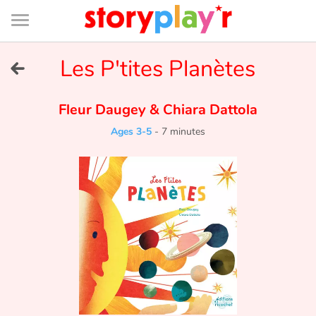
Connexion
Menu
Contenu
Recherche
Bibliothèque
Bas
de
page
Menu
➜
Les P'tites Planètes
FR
Log in
Fleur Daugey
&
Chiara Dattola
Ages 3-5
-
7 minutes
Try for free
Library
Awards
Home
Tales and classics in french