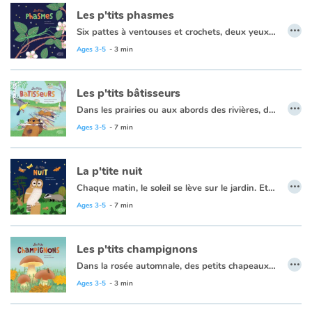
Les p'tits phasmes
…
Six pattes à ventouses et crochets, deux yeux à facettes qui lui offrent un large champ de vision, des mandibules pour déchiqueter des feuilles d'églantier... mais quel est ce drôle de bâton ? C'est un phasme !
Expert dans l'art du camouflage, son mode de vie repose sur la discrétion. Réveil à la nuit tombée, mouvements lents... il sait même imiter une feuille morte pour tromper l'ennemi !
Ages 3-5
- 3 min
Mais sous ses allures timides, le phasme est un grand voyageur ! Lorsque les oiseaux confondent ses œufs avec des graines, on les retrouve intacts dans leurs excréments ! Ils éclosent alors à quelques kilomètres de leur lieu de ponte. Étonnant, non ?
Les p'tits bâtisseurs
…
Dans les prairies ou aux abords des rivières, dans les arbres ou sous terre, les animaux font leur nid. La taupe est gourmande, alors elle remplit son garde-manger de vers de terre pour assouvir ses fringales à tout moment. Le blaireau, lui, creuse une nouvelle sortie pour accéder à sa ribambelle de toilettes extérieures. Hors de question de souiller son terrier ! Quant à l'incroyable castor, il étanchéifie sa hutte avec des branches de bouleau qu'il a rongées plus tôt dans la matinée. Que ce soit pour se protéger du danger ou pour préparer un précieux cocon et accueillir leurs petits, les animaux sont d'incroyables architectes!
Ages 3-5
- 7 min
La p'tite nuit
…
Chaque matin, le soleil se lève sur le jardin. Et chaque soir, il disparaît de l’autre côté. Certains animaux vont se coucher, d’autres se réveillent dès l’arrivée de l’obscurité. Pour Dame ver luisant, c’est l’heure d’illuminer son ventre et d’attirer Monsieur. Pour la chouette, le sanglier, le hérisson ou encore la chauve-souris, le noir est propice à la chasse…
Alors, éteignons nos lumières et écoutons la nuit nous livrer ses secrets !
Ages 3-5
- 7 min
Les p'tits champignons
…
Dans la rosée automnale, des petits chapeaux sortent du sol... ce sont les champignons ! Mais sous ces drôles de petits parapluies se cache un extraordinaire et parfois gigantesque entrelacs de fines racines : le mycélium, le véritable corps du champignon ! Lorsqu'un champignon est cueilli, le mycélium continue à s'étendre et bientôt, d'autres fungi repousseront. Et heureusement, parce que nous ne sommes pas les seuls à les adorer ! Les animaux aussi s'en régalent. Mais attention, tous les champignons ne sont pas bons à manger ! Croûtes bleu vif, petits ronds ou en forme d'étoile de mer... odeur de savon, ou de bonbon... entre toutes ces variétés, il y a de quoi se tromper !
Ages 3-5
- 3 min