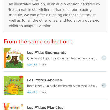
Arts, space, activities
an illustrated version, in an audio version narrated by
french native storytellers. Thanks to our reading
Documentaries
module, we can offer a reading aid for this story as
well as for all the other ones, and tools for a dyslexic
With the family
children adapted version.
Daily life and hobbies
From the same collection :
At school
Les P'tits Gourmands
…
Que l'on soit gourmand ou pas, tout le monde a besoin de se nourrir. Et nous avons chacun nos préférences, chez les animaux c'est pareil !
Festivals and events
Ils se nourrissent selon leur besoin, leur envie, leur environnement… Chaque espèce suit son propre régime !
Ages 3-5
- 7 min
Love and friendship
Les P'tites Abeilles
…
Social issues
Bzzz Bzzz… La ruche est en effervescence, de petits œufs viennent d’éclore ! Il faut les nourrir ! Avec quoi ? Du miel et du pollen bien sûr ! Bien nourries, les larves grandissent en sécurité dans leurs alvéoles. Devenues abeilles, elles déploient leurs ailes et se mettent au travail : ouvrières, gardiennes, butineuses… elles n’ont pas le temps de s’ennuyer ! Ce n’est qu’aux premiers froids que la ruche interrompt son activité et s’endort… jusqu’au prochain printemps ! Un voyage au cœur de la ruche pour les tout-petits.
Ages 3-5
- 7 min
Emotions and feelings
Les P'tites Planètes
Formats and illustrations