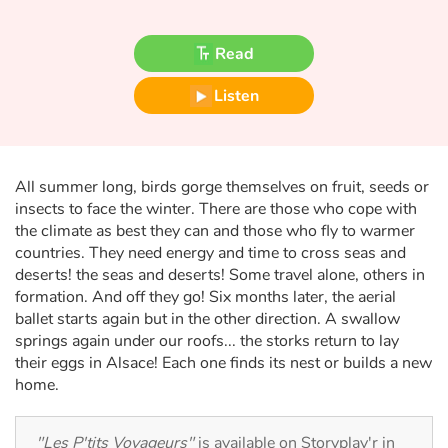
Fable, myth, literature and poetry
Read
Princesses and princes, kings, queens and dragons
Listen
Ogres, monsters and witches
Heroines and Heroes
All summer long, birds gorge themselves on fruit, seeds or
Ecology, nature, seasons
insects to face the winter. There are those who cope with
the climate as best they can and those who fly to warmer
countries. They need energy and time to cross seas and
The animals
deserts! the seas and deserts! Some travel alone, others in
formation. And off they go! Six months later, the aerial
Travel, epic, investigation, adventure
ballet starts again but in the other direction. A swallow
springs again under our roofs... the storks return to lay
Around the world
their eggs in Alsace! Each one finds its nest or builds a new
home.
Learning
"Les P'tits Voyageurs"
is available on Storyplay'r in