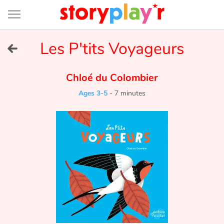
Connexion
Menu
Contenu
Recherche
Bibliothèque
Bas
de
page
Menu
➜
Les P'tits Voyageurs
FR
Log in
Chloé du Colombier
Ages 3-5
-
7 minutes
Try for free
Library
Awards
Home
Tales and classics in french