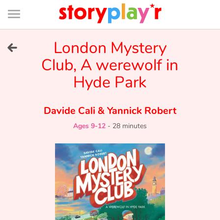
Connexion
Menu
Contenu
Recherche
Bibliothèque
Bas
de
page
Menu
➜
London Mystery
FR
Club, A werewolf in
Log in
Hyde Park
Try for free
Davide Cali
&
Yannick Robert
Library
Ages 9-12
-
28 minutes
Awards
Home
Tales and classics in french