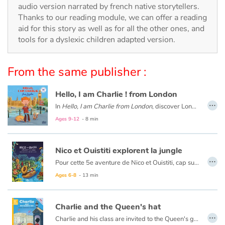
Arts, space, activities
audio version narrated by french native storytellers.
Thanks to our reading module, we can offer a reading
Documentaries
aid for this story as well as for all the other ones, and
tools for a dyslexic children adapted version.
With the family
From the same publisher :
Daily life and hobbies
Hello, I am Charlie ! from London
At school
…
In
Hello, I am Charlie from London
, discover London with Charlie, an eight-year-old English boy. Meet his family and friends, visit his school and his city with Big Ben, double-decker buses, Buckingham Palace...
Ages 9-12
- 8 min
Festivals and events
Love and friendship
Nico et Ouistiti explorent la jungle
…
Pour cette 5e aventure de Nico et Ouistiti, cap sur la jungle ! À bord de leur magnifique barque à tête de lion tout juste terminée, nos deux intrépides explorateurs partent au Pays des Masques où, selon le cousin de Ouistiti, se prépare une grande fête. Mais dès leur arrivée dans la jungle, ils sont emmenés par un groupe d’hommes masqués et présentés au Grand Sorcier qui leur confie une mission, croyant avoir affaire à deux sorciers plus grands que lui : retrouver le Masque qui apporte la Pluie, tout juste volé par une terrible sorcière. Ni une ni deux, Nico et Ouistiti répondent présent même s’ils ont un peu la trouille…mais la grande fête aura bien lieu si toutefois ils rapportent le précieux sésame !
Social issues
Ages 6-8
- 13 min
Emotions and feelings
Charlie and the Queen's hat
…
Charlie and his class are invited to the Queen's garden party. Everyone dresses up and a bus takes them to Buckingham Palace. The Queen nally arrives, but the wind blows her hat away! A crazy search begins...
Formats and illustrations