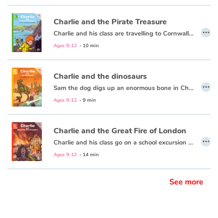
Charlie and the Pirate Treasure
…
Charlie and his class are travelling to Cornwall. They enjoy playing on the beach, bike rides, eating local specialties... But pixies decide to join in. They play tricks on the children and lead Charlie to a mysterious cave...
Cap sur les Cornouailles pour la classe de Miss Todd ! Balades sur la plage ou à vélo, pause dans un salon de thé sont au programme dans cette région pleine de surprises. En effet, des pixies, ces petits lutins farceurs qui aiment jouer des tours aux enfants, se joignent bientôt au voyage… Cette fois, ils pourraient bien conduire Charlie vers un trésor inattendu !
Ages 9-12
- 10 min
Charlie and the dinosaurs
…
Sam the dog digs up an enormous bone in Charlie's garden. That night, Charlie dreams that he falls down a tunnel with Stella. They end up in the centre of London... full of dinosaurs!
Une nuit, Charlie fait un rêve étrange : sur le chemin de l’école avec sa copine Stella, il tombe dans un long tunnel ! Les deux écoliers retrouvent dans le centre de Londres désert. Soudain arrivent des dinosaures qui envahissent la ville…
Ages 9-12
- 9 min
Charlie and the Great Fire of London
…
Charlie and his class go on a school excursion to the Monument to learn about the Great Fire of London. Charlie and his friend Pierre open a door and travel back in time to 1666...
Charlie et sa classe sont en excursion scolaire à Monument, lieu dédié au grand incendie de Londres de 1666. Poussés par la curiosité, Charlie et son copain Pierre ouvrent une porte et sont projetés 4 siècles en arrière, au beau milieu de la ville en flammes !
Ages 9-12
- 14 min
See more