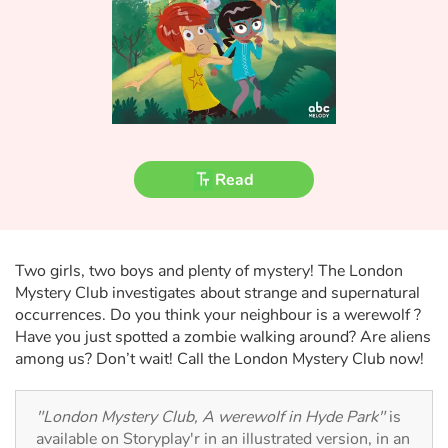
Fable, myth, literature and poetry
Princesses and princes, kings, queens and dragons
Ogres, monsters and witches
Heroines and Heroes
Read
Ecology, nature, seasons
The animals
Two girls, two boys and plenty of mystery! The London
Mystery Club investigates about strange and supernatural
Travel, epic, investigation, adventure
occurrences. Do you think your neighbour is a werewolf ?
Have you just spotted a zombie walking around? Are aliens
Around the world
among us? Don’t wait! Call the London Mystery Club now!
Learning
"London Mystery Club, A werewolf in Hyde Park"
is
available on Storyplay'r in an illustrated version, in an