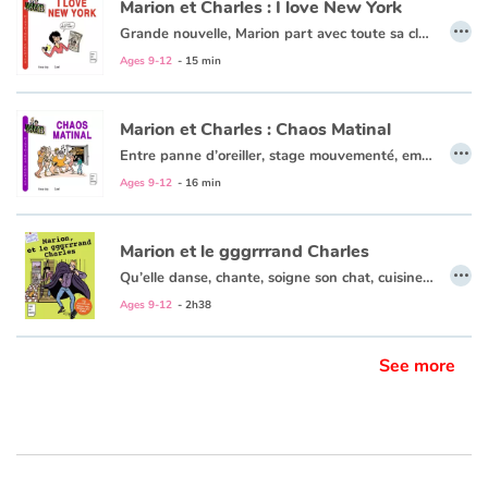
Marion et Charles : I love New York
…
Grande nouvelle, Marion part avec toute sa classe pour un voyage à New-York. Mais quand on s'appelle Marion Girardon, voyager n'est pas de tout repos ! Que ce soit à New York, Paris, au ski ou au vide grenier du coin, Marion ne rate jamais une occasion de nous faire rire !
Ages 9-12
- 15 min
Marion et Charles : Chaos Matinal
…
Entre panne d’oreiller, stage mouvementé, embrouilles Facebook, baby-sitting musclé, citronnade fraîche ou réveillon bouillant (entre autres…) : Marion est sur tous les fronts pour notre plus grand plaisir !
Ages 9-12
- 16 min
Marion et le gggrrrand Charles
…
Qu’elle danse, chante, soigne son chat, cuisine une tarte aux légumes (ou du moins essaie), se fasse confisquer son téléphone, enquête sur des tags de licorne, poursuive le Félix de ses rêves, espionne son Charles de frère ou décide de nettoyer une plage bretonne (entre autres) : Marion ne rate jamais une occasion de nous faire rire !
Ages 9-12
- 2h38
See more