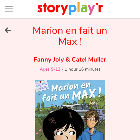
Connexion
Menu
Contenu
Recherche
Bibliothèque
Bas
de
page
Menu
➜
Marion en fait un
FR
Max !
Log in
Fanny Joly
&
Catel Muller
Try for free
Ages 9-12
-
1 hour 16 minutes
Library
Awards
Home
Tales and classics in french