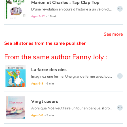
Marion et Charles : Tap Clap Top
…
D’une révolution en cours d’histoire à un vélo volé en passant par la découverte d’un trésor, un concours de lasagnes, un impitoyable prof-de-maths, un réveillon à surprises ou la crise de Charles largué par sa petite amie : la vie de Marion ressemble à un feuilleton…
Catalogue anglais
Ages 9-12
- 16 min
See more
Contraste +
See all stories from the same publisher
Help
From the same author Fanny Joly :
Home
La farce des oies
…
Imaginez une ferme. Une grande ferme avec tout ce qu’il faut : un tracteur, des poules, un chien, des vaches, des bidons de lait, des poussins…
Family
Ages 6-8
- 6 min
Schools
Vingt coeurs
…
Libraries
Alors que Noé veut faire un tour en barque, il croise sur son chemin une ribambelle d'animaux qui veulent l'accompagner. Une fois sur les flots, une tempête éclate... Noé parviendra-t-il à rejoindre son amoureuse ?
Ages 6-8
- 9 min
Videos & Tutorials