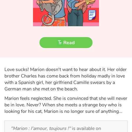
Fable, myth, literature and poetry
Princesses and princes, kings, queens and dragons
Ogres, monsters and witches
Read
Heroines and Heroes
Ecology, nature, seasons
Love sucks! Marion doesn't want to hear about it. Her older
The animals
brother Charles has come back from holiday madly in love
with a Spanish girl, her girlfriend Camille swears by a
German man she met on the beach.
Travel, epic, investigation, adventure
Marion feels neglected. She is convinced that she will never
Around the world
be in love. Never? When she meets a strange boy who is
looking for his cat, Marion is no longer sure of anything...
Learning
"Marion : l'amour, toujours !"
is available on