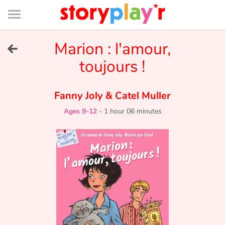
Connexion
Menu
Contenu
Recherche
Bibliothèque
Bas
de
page
Menu
➜
Marion : l'amour,
FR
toujours !
Log in
Fanny Joly
&
Catel Muller
Try for free
Ages 9-12
-
1 hour 06 minutes
Library
Awards
Home
Tales and classics in french