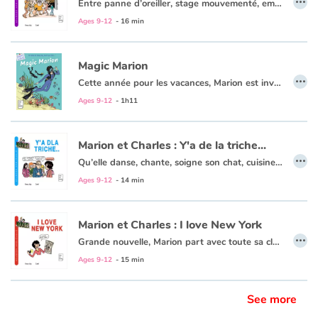
Entre panne d’oreiller, stage mouvementé, embrouilles Facebook, baby-sitting musclé, citronnade fraîche ou réveillon bouillant (entre autres…) : Marion est sur tous les fronts pour notre plus grand plaisir !
Ages 9-12
- 16 min
Magic Marion
…
Cette année pour les vacances, Marion est invitée à passer Noël avec sa meilleure amie Camille sur l'île de la Martinique. Au programme : plongée et découverte de l'océan ! Les meilleures vacances qu'on puisse imaginer jusqu'à ce que le beau Francky s'en mêle...
Ages 9-12
- 1h11
Marion et Charles : Y'a de la triche...
…
Qu’elle danse, chante, soigne son chat, cuisine une tarte aux légumes (ou du moins essaie), se fasse confisquer son téléphone, enquête sur des tags de licorne, poursuive le Félix de ses rêves, espionne son Charles de frère ou décide de nettoyer une plage bretonne (entre autres) : Marion ne rate jamais une occasion de nous faire rire !
Ages 9-12
- 14 min
Marion et Charles : I love New York
…
Grande nouvelle, Marion part avec toute sa classe pour un voyage à New-York. Mais quand on s'appelle Marion Girardon, voyager n'est pas de tout repos ! Que ce soit à New York, Paris, au ski ou au vide grenier du coin, Marion ne rate jamais une occasion de nous faire rire !
Ages 9-12
- 15 min
See more