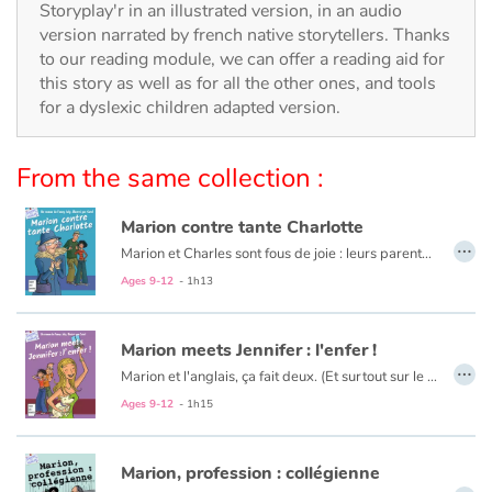
Arts, space, activities
Storyplay'r in an illustrated version, in an audio
version narrated by french native storytellers. Thanks
Documentaries
to our reading module, we can offer a reading aid for
this story as well as for all the other ones, and tools
for a dyslexic children adapted version.
With the family
Daily life and hobbies
From the same collection :
At school
Marion contre tante Charlotte
…
Marion et Charles sont fous de joie : leurs parents partent 4 jours au Canada. Ils prévoient d’organiser une méga-fête. Mais un coup de fil ruine leurs plans : Tante Charlotte débarque ! Au programme : bonnes manières et repas équilibrés… Au secours ! Le frère et la sœur tiendront-ils le choc ?
Festivals and events
Ages 9-12
- 1h13
Love and friendship
Marion meets Jennifer : l'enfer !
…
Marion et l'anglais, ça fait deux. (Et surtout sur le bulletin, plutôt zéro...). Heureusement, voici les vacances. Marion a un superplan pour oublier ses soucis scolaires : elle est invitée chez Camille, sa meilleure amie, à Saint-Tropez. Mais M. et Mme Girardon ont un tout autre projet pour leur fille : accueillir une correspondante... anglaise ! Goodbye, farniente, plage et bronzing. Hello, Jennifer !
Social issues
Ages 9-12
- 1h15
Emotions and feelings
Marion, profession : collégienne
Formats and illustrations
…