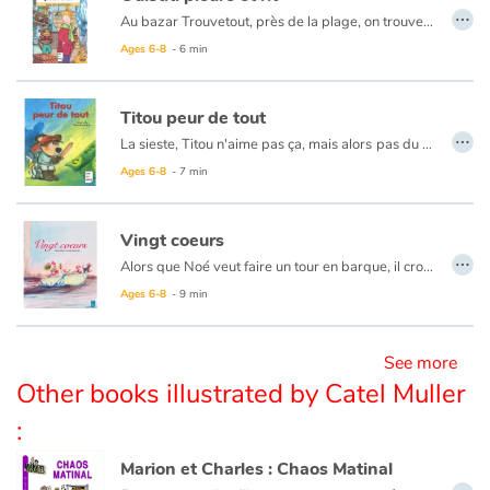
…
Au bazar Trouvetout, près de la plage, on trouve vraiment tout. Même des jouets de Noël. Mais cette année, le patron a mis en vitrine un Ouistiti en peluche qui ne plaît pas à la patronne. Coincé sur son étagère, Ouistiti voudrait tant qu’un enfant le choisisse...
Ages 6-8
- 6 min
Blog
Learn french with Storyplay'r
Titou peur de tout
…
La sieste, Titou n'aime pas ça, mais alors
pas du tout. Si bien qu'au moindre bruit... Titou se relève, et part combattre les monstres. Car, tout le monde le sait, les maisons en regorgent !
French book lists for children
Ages 6-8
- 7 min
Reading for children
Vingt coeurs
…
Alors que Noé veut faire un tour en barque, il croise sur son chemin une ribambelle d'animaux qui veulent l'accompagner. Une fois sur les flots, une tempête éclate... Noé parviendra-t-il à rejoindre son amoureuse ?
Activities and workshops
Ages 6-8
- 9 min
Dyslexia and reading disorders
See more
Other books illustrated by Catel Muller
:
Marion et Charles : Chaos Matinal
…