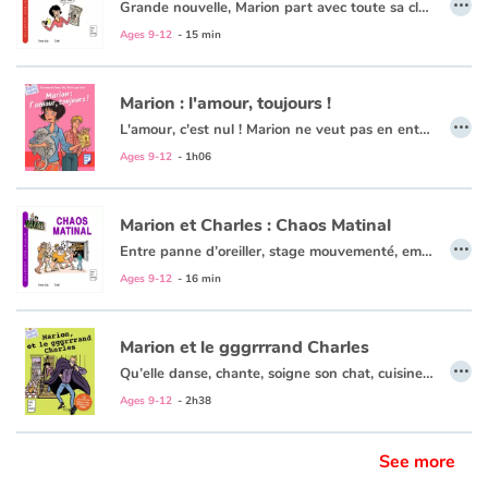
Grande nouvelle, Marion part avec toute sa classe pour un voyage à New-York. Mais quand on s'appelle Marion Girardon, voyager n'est pas de tout repos ! Que ce soit à New York, Paris, au ski ou au vide grenier du coin, Marion ne rate jamais une occasion de nous faire rire !
Ages 9-12
- 15 min
Marion : l'amour, toujours !
…
L'amour, c'est nul ! Marion ne veut pas en entendre parler. Son grand frère Charles est rentré de vacances fou amoureux d'une Espagnole, sa copine Camille ne jure plus que par un Allemand rencontré sur la plage.
Marion se sent délaissée. Elle est convaincue qu'elle ne sera jamais amoureuse. Jamais ? Lorsqu'elle rencontre un étrange garçon qui cherche son chat, Marion n'est plus sûre de rien...
Ages 9-12
- 1h06
Marion et Charles : Chaos Matinal
…
Entre panne d’oreiller, stage mouvementé, embrouilles Facebook, baby-sitting musclé, citronnade fraîche ou réveillon bouillant (entre autres…) : Marion est sur tous les fronts pour notre plus grand plaisir !
Ages 9-12
- 16 min
Marion et le gggrrrand Charles
…
Qu’elle danse, chante, soigne son chat, cuisine une tarte aux légumes (ou du moins essaie), se fasse confisquer son téléphone, enquête sur des tags de licorne, poursuive le Félix de ses rêves, espionne son Charles de frère ou décide de nettoyer une plage bretonne (entre autres) : Marion ne rate jamais une occasion de nous faire rire !
Ages 9-12
- 2h38
See more