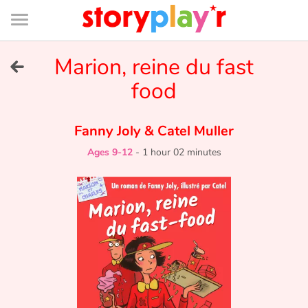
Connexion
Menu
Contenu
Recherche
Bibliothèque
Bas
de
page
Menu
➜
Marion, reine du fast
FR
food
Log in
Fanny Joly
&
Catel Muller
Try for free
Ages 9-12
-
1 hour 02 minutes
Library
Awards
Home
Tales and classics in french