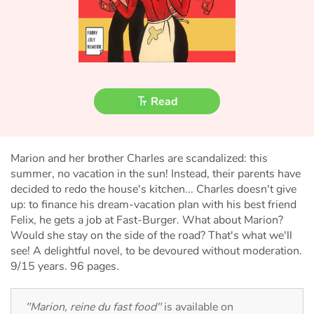
Fable, myth, literature and poetry
Princesses and princes, kings, queens and dragons
Ogres, monsters and witches
Read
Heroines and Heroes
Ecology, nature, seasons
Marion and her brother Charles are scandalized: this
summer, no vacation in the sun! Instead, their parents have
The animals
decided to redo the house's kitchen... Charles doesn't give
up: to finance his dream-vacation plan with his best friend
Travel, epic, investigation, adventure
Felix, he gets a job at Fast-Burger. What about Marion?
Would she stay on the side of the road? That's what we'll
Around the world
see! A delightful novel, to be devoured without moderation.
9/15 years. 96 pages.
Learning
"Marion, reine du fast food"
is available on