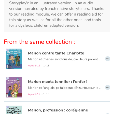
Arts, space, activities
Storyplay'r in an illustrated version, in an audio
version narrated by french native storytellers. Thanks
Documentaries
to our reading module, we can offer a reading aid for
this story as well as for all the other ones, and tools
for a dyslexic children adapted version.
With the family
Daily life and hobbies
From the same collection :
At school
Marion contre tante Charlotte
…
Marion et Charles sont fous de joie : leurs parents partent 4 jours au Canada. Ils prévoient d’organiser une méga-fête. Mais un coup de fil ruine leurs plans : Tante Charlotte débarque ! Au programme : bonnes manières et repas équilibrés… Au secours ! Le frère et la sœur tiendront-ils le choc ?
Festivals and events
Ages 9-12
- 1h13
Love and friendship
Marion meets Jennifer : l'enfer !
…
Social issues
Marion et l'anglais, ça fait deux. (Et surtout sur le bulletin, plutôt zéro...). Heureusement, voici les vacances. Marion a un superplan pour oublier ses soucis scolaires : elle est invitée chez Camille, sa meilleure amie, à Saint-Tropez. Mais M. et Mme Girardon ont un tout autre projet pour leur fille : accueillir une correspondante... anglaise ! Goodbye, farniente, plage et bronzing. Hello, Jennifer !
Ages 9-12
- 1h15
Emotions and feelings
Marion, profession : collégienne
Formats and illustrations