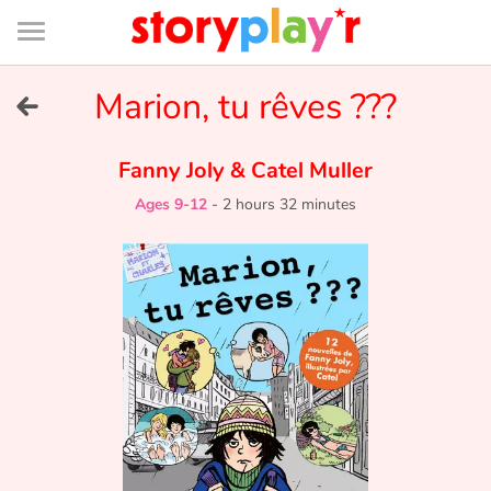
Connexion
Menu
Contenu
Recherche
Bibliothèque
Bas
de
page
Menu
➜
Marion, tu rêves ???
FR
Log in
Fanny Joly
&
Catel Muller
Ages 9-12
-
2 hours 32 minutes
Try for free
Library
Awards
Home
Tales and classics in french