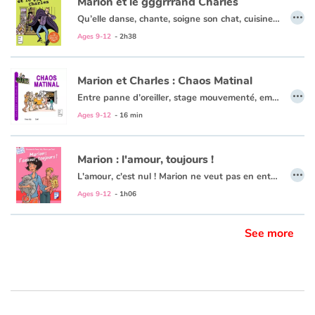
Marion et le gggrrrand Charles
…
Qu’elle danse, chante, soigne son chat, cuisine une tarte aux légumes (ou du moins essaie), se fasse confisquer son téléphone, enquête sur des tags de licorne, poursuive le Félix de ses rêves, espionne son Charles de frère ou décide de nettoyer une plage bretonne (entre autres) : Marion ne rate jamais une occasion de nous faire rire !
Ages 9-12
- 2h38
Marion et Charles : Chaos Matinal
…
Entre panne d’oreiller, stage mouvementé, embrouilles Facebook, baby-sitting musclé, citronnade fraîche ou réveillon bouillant (entre autres…) : Marion est sur tous les fronts pour notre plus grand plaisir !
Ages 9-12
- 16 min
Marion : l'amour, toujours !
…
L'amour, c'est nul ! Marion ne veut pas en entendre parler. Son grand frère Charles est rentré de vacances fou amoureux d'une Espagnole, sa copine Camille ne jure plus que par un Allemand rencontré sur la plage.
Marion se sent délaissée. Elle est convaincue qu'elle ne sera jamais amoureuse. Jamais ? Lorsqu'elle rencontre un étrange garçon qui cherche son chat, Marion n'est plus sûre de rien...
Ages 9-12
- 1h06
See more