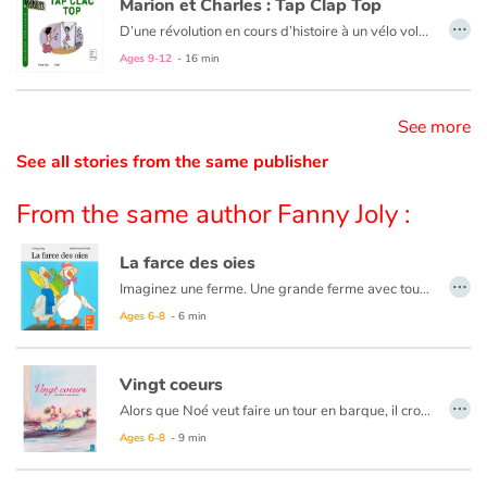
Marion et Charles : Tap Clap Top
…
D’une révolution en cours d’histoire à un vélo volé en passant par la découverte d’un trésor, un concours de lasagnes, un impitoyable prof-de-maths, un réveillon à surprises ou la crise de Charles largué par sa petite amie : la vie de Marion ressemble à un feuilleton…
Catalogue anglais
Ages 9-12
- 16 min
See more
Contraste +
See all stories from the same publisher
Help
From the same author Fanny Joly :
Home
La farce des oies
…
Imaginez une ferme. Une grande ferme avec tout ce qu’il faut : un tracteur, des poules, un chien, des vaches, des bidons de lait, des poussins…
Family
Ages 6-8
- 6 min
Schools
Vingt coeurs
…
Libraries
Alors que Noé veut faire un tour en barque, il croise sur son chemin une ribambelle d'animaux qui veulent l'accompagner. Une fois sur les flots, une tempête éclate... Noé parviendra-t-il à rejoindre son amoureuse ?
Ages 6-8
- 9 min
Videos & Tutorials