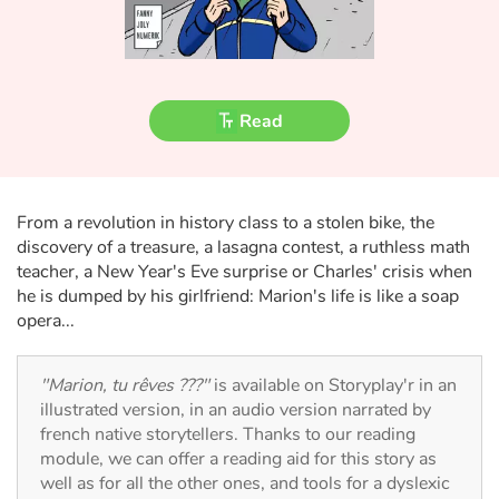
Fable, myth, literature and poetry
Princesses and princes, kings, queens and dragons
Ogres, monsters and witches
Read
Heroines and Heroes
From a revolution in history class to a stolen bike, the
Ecology, nature, seasons
discovery of a treasure, a lasagna contest, a ruthless math
teacher, a New Year's Eve surprise or Charles' crisis when
The animals
he is dumped by his girlfriend: Marion's life is like a soap
opera...
Travel, epic, investigation, adventure
"Marion, tu rêves ???"
is available on Storyplay'r in an
Around the world
illustrated version, in an audio version narrated by
french native storytellers. Thanks to our reading
Learning
module, we can offer a reading aid for this story as
well as for all the other ones, and tools for a dyslexic