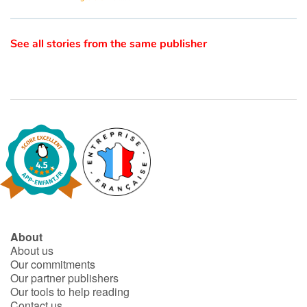
Catalogue anglais
See all stories from the same publisher
Contraste +
Help
Home
Family
Schools
About
About us
Libraries
Our commitments
Our partner publishers
Our tools to help reading
Videos & Tutorials
Contact us