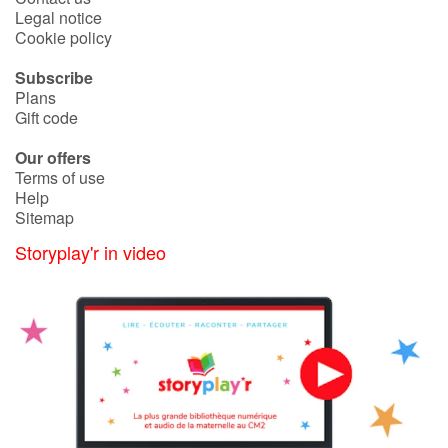
Legal notice
Cookie policy
Blog
Subscribe
Plans
Learn french with Storyplay'r
Gift code
French book lists for children
Our offers
Terms of use
Help
Reading for children
Sitemap
Storyplay'r in video
Activities and workshops
Dyslexia and reading disorders