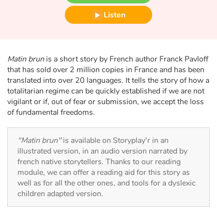
Fable, myth, literature and poetry
Listen
Princesses and princes, kings, queens and dragons
Ogres, monsters and witches
Matin brun
is a short story by French author Franck Pavloff
that has sold over 2 million copies in France and has been
Heroines and Heroes
translated into over 20 languages. It tells the story of how a
totalitarian regime can be quickly established if we are not
Ecology, nature, seasons
vigilant or if, out of fear or submission, we accept the loss
of fundamental freedoms.
The animals
"Matin brun"
is available on Storyplay'r in an
Travel, epic, investigation, adventure
illustrated version, in an audio version narrated by
french native storytellers. Thanks to our reading
Around the world
module, we can offer a reading aid for this story as
well as for all the other ones, and tools for a dyslexic
children adapted version.
Learning