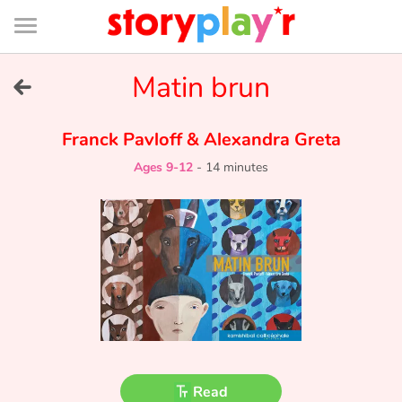
Connexion
Menu
Contenu
Recherche
Bibliothèque
Bas
de
page
Menu
➜
Matin brun
FR
Log in
Franck Pavloff
&
Alexandra Greta
Ages 9-12
-
14 minutes
Try for free
Library
Awards
Home
Tales and classics in french
Read