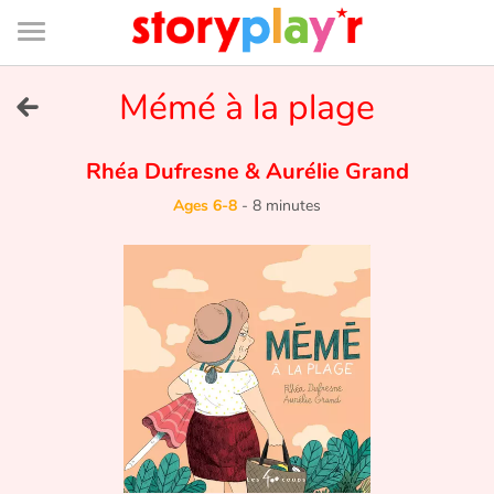
Connexion
Menu
Contenu
Recherche
Bibliothèque
Bas
de
page
Menu
➜
Mémé à la plage
FR
Log in
Rhéa Dufresne
&
Aurélie Grand
Ages 6-8
-
8 minutes
Try for free
Library
Awards
Home
Tales and classics in french