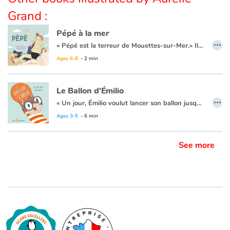
Grand :
Pépé à la mer
…
« Pépé est la terreur de Mouettes-sur-Mer.» Il trouve son bonheur dans l’art de déranger les autres, il les dérange tous. Les lecteurs, les baigneurs, les architectes de châteaux de sable, les joueurs de volleyball… qu’ils soient des enfants ou des adultes, peu importe, personne n’est à l’abri de Pépé. Un jour, une fillette l’observe et décide de l’affronter pour lui demander pourquoi il agit ainsi. Est-ce que la réponse sera satisfaisante ? Est-ce que Mouettes-sur-Mer retrouvera le calme d’autrefois ? Tant de questions, pour un si petit album…
Après avoir remporté le prix Harry Black en 2019 avec
Ages 6-8
- 2 min
Le Ballon d'Émilio
…
« Un jour, Émilio voulut lancer son ballon jusqu’au ciel. Il le lança si fort que le ballon vola par-dessus la clôture et tomba… dans le jardin du voisin. »
Pendant qu’Émilio se questionne à savoir comment il pourra récupérer son ballon, nous suivons l’aventure extraordinaire et les nombreuses rencontres dudit ballon à travers les quatre coins de la ville, en passant par le métro, l’épicerie et les fonds marins. Petit ballon ira loin.
Ages 3-5
- 6 min
See more