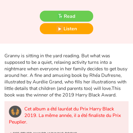
Fable, myth, literature and poetry
Read
Princesses and princes, kings, queens and dragons
Listen
Ogres, monsters and witches
Heroines and Heroes
Granny is sitting in the yard reading. But what was
Ecology, nature, seasons
supposed to be a quiet, relaxing activity turns into a
nightmare when everyone in her family decides to get busy
around her. A fine and amusing book by Rhéa Dufresne,
The animals
illustrated by Aurélie Grand, who fills her illustrations with
little details that children (and parents too) will love.This
Travel, epic, investigation, adventure
book was the winner of the 2019 Harry Black Award.
Around the world
Cet album a été lauréat du Prix Harry Black
2019. La même année, il a été finaliste du Prix
Learning
Peuplier.