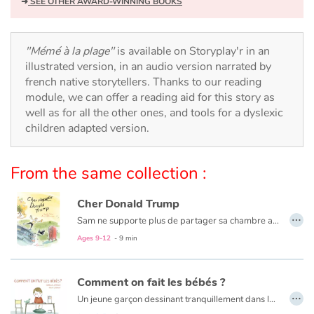
Arts, space, activities
➜
SEE OTHER AWARD-WINNING BOOKS
Documentaries
"Mémé à la plage"
is available on Storyplay'r in an
illustrated version, in an audio version narrated by
With the family
french native storytellers. Thanks to our reading
module, we can offer a reading aid for this story as
Daily life and hobbies
well as for all the other ones, and tools for a dyslexic
children adapted version.
At school
From the same collection :
Festivals and events
Cher Donald Trump
Love and friendship
…
Sam ne supporte plus de partager sa chambre avec son frère : il l’empêche de dormir et lui prend ses choses sans même lui demander son accord.
Après avoir vu Donald Trump parler de son projet de mur aux frontières des États-Unis et du Mexique, au télé journal, Sam réalise que le meilleur moyen de résoudre son problème est de s’inspirer du président américain et de construire un mur en plein milieu de sa chambre pour éloigner son frère.
Ages 9-12
- 9 min
Social issues
Mais alors que ça lui parait être la solution idéale, son entourage ne semble pas tout à fait du même avis… Sam se lance alors dans l’écriture d’une série de lettres adressées à Donald Trump dans lequel il lui fait part de ses plans, ses réflexions et lui demande quelques conseils.
Emotions and feelings
Comment on fait les bébés ?
…
Un jeune garçon dessinant tranquillement dans le salon pose LA grande question à ses parents : comment on fait les bébés ? Quoi répondre ?
Formats and illustrations