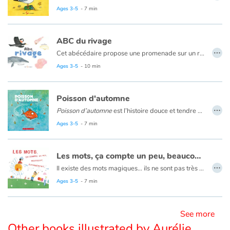
Ages 3-5
- 7 min
Blog
ABC du rivage
…
Learn french with Storyplay'r
Cet abécédaire propose une promenade sur un rivage fascinant en compagnie d’une fillette avide de découvertes. Coquille de buccin, éponge de mer, grand phare… Avec ses proches, la petite narratrice observe les trésors du rivage et fait l’expérience des joies d’un moment passé au bord de la mer.
Ages 3-5
- 10 min
French book lists for children
Poisson d'automne
Reading for children
…
Poisson d’automne
est l’histoire douce et tendre d’un petit poisson qui, à l’approche de l’automne, voit son univers se transformer. Il se sent seul, son ami têtard n’est plus le même depuis qu’il a quatre pattes. L’eau est maintenant plus froide et il n’y a plus de canards pour zigzaguer entre leurs palmes. Mais, surprise! Il se passe quelque chose à la surface de l’eau. Il y a un nouveau. Peut-être pourrait-il jouer avec lui ?
Ages 3-5
- 7 min
Activities and workshops
Dyslexia and reading disorders
Les mots, ça compte un peu, beaucoup, énormément...
…
Il existe des mots magiques… ils ne sont pas très grands mais ils ont des pouvoirs stupéfiants ! Certains font sourire, rassurent, encouragent, ouvrent les cœurs… Pour cela, il faut savoir les utiliser au bon moment !
Un véritable petit manuel de savoir-vivre afin de faciliter les échanges, fluidifier la communication ou encore résoudre les conflits. Des petits mots pour la vie de tous les jours, pour être bien et faire du bien !
Ages 3-5
- 7 min
See more
Other books illustrated by Aurélie