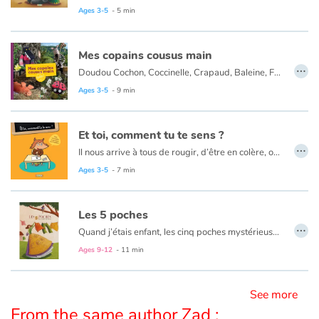
La voici revisitée, enrichie, et transposée dans l’univers coloré du cirque. Jongleurs, machinistes, animaux, clowns, illustrent à leur manière les expressions variées de la chansonnette. Les auteurs parviennent à créer une vraie histoire, celle d’une journée au cirque, à partir d’expressions plus hétéroclites les uns que les autres. La multitude de détails et le dynamisme des images titillent la curiosité des enfants, qui enrichissent leur vocabulaire avec beaucoup de plaisir.
Ages 3-5
- 5 min
Le concept est soutenu par la qualité plastique des illustrations au pastel sec de ZAD qui interprète avec beaucoup d’à propos cette chanson loufoque.
Blog
Mes copains cousus main
…
Doudou Cochon, Coccinelle, Crapaud, Baleine, Farfelu, Zèbre, Poule et Loup forment la douce ménagerie de cet ouvrage original mixant activité et fiction. Conçus à partir de tissu et de matériel de récup’, les huit sujets sont à fabriquer par de moyennes et grandes mains qui pourront choisir un doudou simple ou plus complexe, jamais irréalisable...
Learn french with Storyplay'r
Ages 3-5
- 9 min
French book lists for children
Et toi, comment tu te sens ?
Reading for children
…
Il nous arrive à tous de rougir, d’être en colère, ou au contraire de nous sentir pousser des ailes. Mais pour les plus jeunes, il est souvent difficile de maîtriser ses émotions. Ce livre a pour objectif d’aider les enfants, à partir de 3 ans, à mettre un nom sur ce qu’ils ressentent, pour apprivoiser leurs émotions et mieux vivre avec elles.
13 émotions sont abordées au fil des pages, en suivant une progression du niveau de langage et de compréhension.
Ages 3-5
- 7 min
Activities and workshops
Dyslexia and reading disorders
Les 5 poches
…
Quand j’étais enfant, les cinq poches mystérieuses qui ornaient les jupes de ma maman occupaient toutes mes pensées.
Que pouvaient-elles contenir ? Je passais des heures à l’imaginer.
Ages 9-12
- 11 min
Adulte, je reçus les cinq poches en héritage.
La lettre qui les accompagnait allait-elle m’aider à découvrir leurs secrets ?
See more
From the same author Zad :