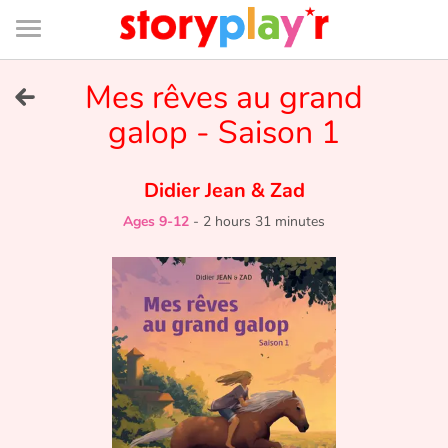
Connexion
Menu
Contenu
Recherche
Bibliothèque
Bas
de
page
Menu
➜
Mes rêves au grand
FR
galop - Saison 1
Log in
Didier Jean
&
Zad
Try for free
Ages 9-12
-
2 hours 31 minutes
Library
Awards
Home
Tales and classics in french