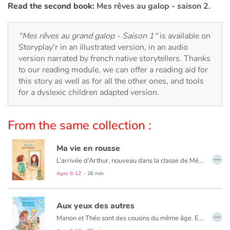
Arts, space, activities
Read the second book:
Mes rêves au galop - saison 2.
Documentaries
"Mes rêves au grand galop - Saison 1"
is available on
Storyplay'r in an illustrated version, in an audio
With the family
version narrated by french native storytellers. Thanks
to our reading module, we can offer a reading aid for
Daily life and hobbies
this story as well as for all the other ones, and tools
for a dyslexic children adapted version.
At school
From the same collection :
Festivals and events
Ma vie en rousse
Love and friendship
…
L’arrivée d’Arthur, nouveau dans la classe de Mélissa, remet en question sa perception des choses, et l’aide à prendre le chemin de la résilience en réconciliant la jeune fille avec son apparence.
Une histoire tendre et pleine d’espoir pour rappeler que, même si ce n’est pas toujours facile de s’accepter tel que l’on est, chacun est unique, et la différence est une richesse.
Ages 9-12
- 26 min
Social issues
Emotions and feelings
Aux yeux des autres
…
Manon et Théo sont des cousins du même âge. Elle habite dans une maison minuscule qu’elle compare à celle d’une poupée, lui dans une grande bâtisse aux airs de château fort. Elle joue au bord d’une mer imaginaire, il a une piscine. Un jour de fin d’été où les deux enfants sont réunis pour la première fois chez Manon, Théo découvre non sans quelques surprises l’univers de sa cousine, et ils passent la journée à jouer à des jeux à la frontière entre réel et imaginaire. Le soir venu, ils sont sur le point de s’endormir sous une tente, quand Théo fait une déclaration qui chamboule Manon : « C’est pas si mal d’être pauvre, finalement... »
Formats and illustrations