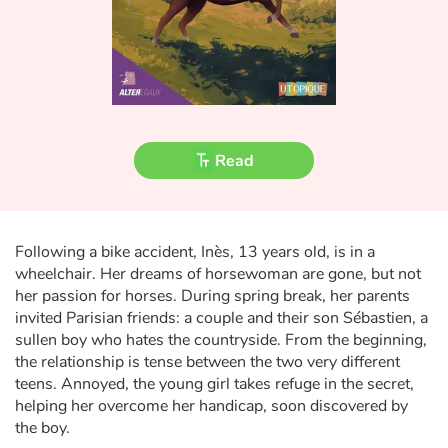
Fable, myth, literature and poetry
Princesses and princes, kings, queens and dragons
Ogres, monsters and witches
Heroines and Heroes
Read
Ecology, nature, seasons
Following a bike accident, Inès, 13 years old, is in a
The animals
wheelchair. Her dreams of horsewoman are gone, but not
her passion for horses. During spring break, her parents
Travel, epic, investigation, adventure
invited Parisian friends: a couple and their son Sébastien, a
sullen boy who hates the countryside. From the beginning,
Around the world
the relationship is tense between the two very different
teens. Annoyed, the young girl takes refuge in the secret,
Learning
helping her overcome her handicap, soon discovered by
the boy.