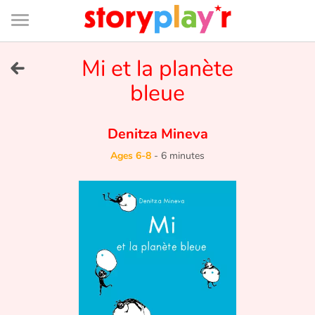
Connexion
Menu
Contenu
Recherche
Bibliothèque
Bas
de
page
Menu
➜
Mi et la planète
FR
bleue
Log in
Denitza Mineva
Try for free
Ages 6-8
-
6 minutes
Library
Awards
Home
Tales and classics in french