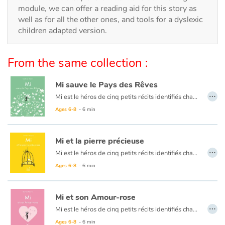
Arts, space, activities
module, we can offer a reading aid for this story as
well as for all the other ones, and tools for a dyslexic
Documentaries
children adapted version.
With the family
From the same collection :
Daily life and hobbies
Mi sauve le Pays des Rêves
…
Mi est le héros de cinq petits récits identifiés chacun par une couleur (bleu, vert, rouge, jaune, et rose) et émaillés de situations pleines de poésie. Des histoires courtes pour les tout-petits, animées de dessins en noir et blanc au trait original, qui nous plongent dans un univers onirique et singulier.
At school
Ages 6-8
- 6 min
Festivals and events
Mi et la pierre précieuse
…
Love and friendship
Mi est le héros de cinq petits récits identifiés chacun par une couleur (bleu, vert, rouge, jaune, et rose) et émaillés de situations pleines de poésie. Des histoires courtes pour les tout-petits, animées de dessins en noir et blanc au trait original, qui nous plongent dans un univers onirique et singulier.
Ages 6-8
- 6 min
Social issues
Mi et son Amour-rose
Emotions and feelings
…
Mi est le héros de cinq petits récits identifiés chacun par une couleur (bleu, vert, rouge, jaune, et rose) et émaillés de situations pleines de poésie. Des histoires courtes pour les tout-petits, animées de dessins en noir et blanc au trait original, qui nous plongent dans un univers onirique et singulier.
Formats and illustrations
Ages 6-8
- 6 min