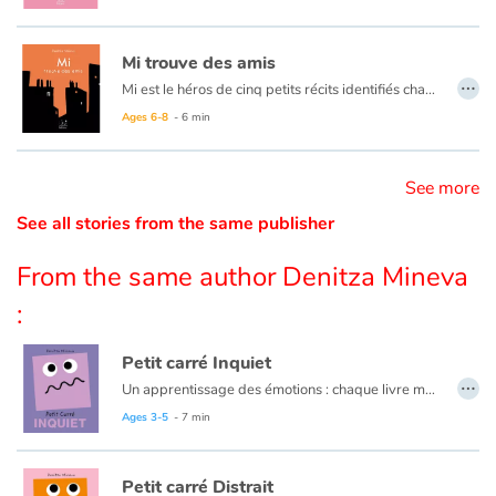
Catalogue anglais
Mi trouve des amis
…
Mi est le héros de cinq petits récits identifiés chacun par une couleur (bleu, vert, rouge, jaune, et rose) et émaillés de situations pleines de poésie. Des histoires courtes pour les tout-petits, animées de dessins en noir et blanc au trait original, qui nous plongent dans un univers onirique et singulier.
Ages 6-8
- 6 min
Contraste +
See more
Help
See all stories from the same publisher
Home
From the same author Denitza Mineva
:
Family
Petit carré Inquiet
Schools
…
Un apprentissage des émotions : chaque livre met en scène un petit personnage amusant et attachant, qui représente un sentiment ou une attitude. À travers ce personnage à la forme géométrique amusante, le livre traite de notre capacité à apprivoiser et à maîtriser nos émotions.
Libraries
Ages 3-5
- 7 min
Videos & Tutorials
Petit carré Distrait