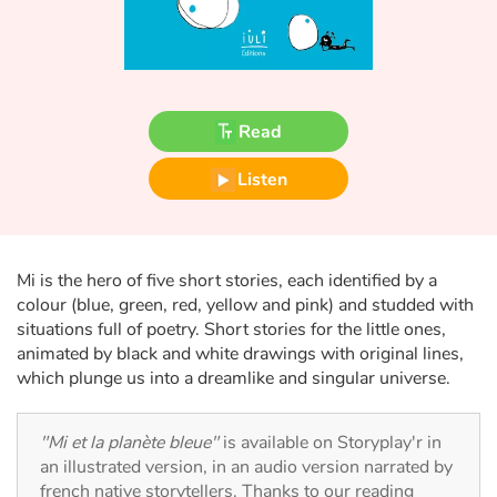
Fable, myth, literature and poetry
Princesses and princes, kings, queens and dragons
Ogres, monsters and witches
Read
Heroines and Heroes
Listen
Ecology, nature, seasons
Mi is the hero of five short stories, each identified by a
The animals
colour (blue, green, red, yellow and pink) and studded with
situations full of poetry. Short stories for the little ones,
Travel, epic, investigation, adventure
animated by black and white drawings with original lines,
which plunge us into a dreamlike and singular universe.
Around the world
"Mi et la planète bleue"
is available on Storyplay'r in
Learning
an illustrated version, in an audio version narrated by
french native storytellers. Thanks to our reading