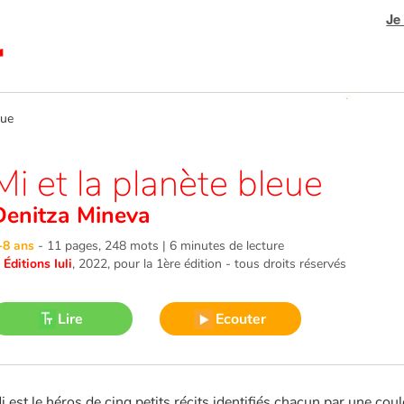
Je
eue
Mi et la planète bleue
Denitza Mineva
-8 ans
-
11 pages, 248 mots | 6 minutes de lecture
©
Éditions Iuli
, 2022
, pour la 1ère édition - tous droits réservés
Lire
Ecouter
i est le héros de cinq petits récits identifiés chacun par une coule