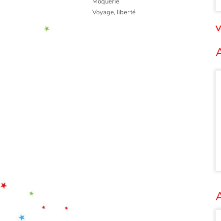
Moquerie
Voyage, liberté
V
A
A