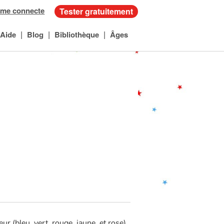
 me connecte
Tester gratuitement
|
|
|
Aide
Blog
Bibliothèque
Âges
ur (bleu, vert, rouge, jaune, et rose)