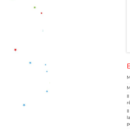
E
M
M
I
r
I
l
p