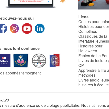
Liens
etrouvez-nous sur
Contes pour enfa
Histoires pour do
Comptines
Classiques de la
littérature jeunes
Histoires pour
ls nous font confiance
Halloween
Fables de La Fon
Livres de lecture 
CP
Apprendre à lire 
os abonnés témoignent
méthodes
Livres audio jeun
histoires à écoute
 08:23
 de mesure d'audience ou de ciblage publicitaire. Nous utilison