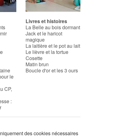
Livres et histoires
nts
La Belle au bois dormant
rmir
Jack et le haricot
magique
La laitière et le pot au lait
se
Le lièvre et la tortue
Cosette
Matin brun
taine
Boucle d'or et les 3 ours
pour le
au CP,
esse :
r
s uniquement des cookies nécessaires