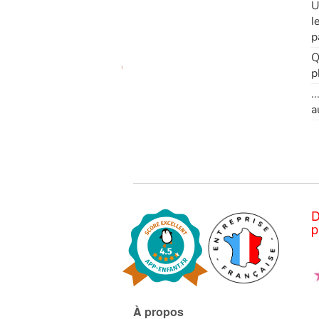
U
l
p
Q
p
.
a
D
p
À propos