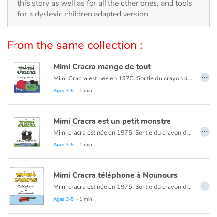
Arts, space, activities
this story as well as for all the other ones, and tools
for a dyslexic children adapted version.
Documentaries
From the same collection :
With the family
Mimi Cracra mange de tout
Daily life and hobbies
…
Mimi Cracra est née en 1975. Sortie du crayon d’Agnès Rosenstiehl pour le magazine “Pomme d’api”, cette petite fille aux joues roses et cheveux bruns à laquelle il est facile de s’identifier nous entraîne avec humour dans ses aventures quotidiennes.
Ages 3-5
- 1 min
At school
Festivals and events
Mimi Cracra est un petit monstre
…
Mimi cracra est née en 1975. Sortie du crayon d’Agnès Rosenstiehl pour le magazine “Pomme d’api”, cette petite fille aux joues roses et cheveux bruns à laquelle il est facile de s’identifier nous entraîne avec humour dans ses aventures quotidiennes.
Love and friendship
Ages 3-5
- 1 min
Social issues
Mimi Cracra téléphone à Nounours
…
Mimi cracra est née en 1975. Sortie du crayon d’Agnès Rosenstiehl pour le magazine “Pomme d’api”, cette petite fille aux joues roses et cheveux bruns à laquelle il est facile de s’identifier nous entraîne avec humour dans ses aventures quotidiennes.
Emotions and feelings
Ages 3-5
- 1 min
Formats and illustrations