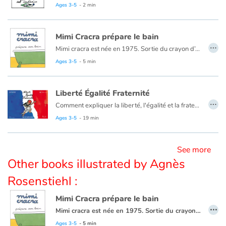
Ages 3-5
- 2 min
Blog
Mimi Cracra prépare le bain
…
Mimi cracra est née en 1975. Sortie du crayon d’Agnès Rosenstiehl pour le magazine “Pomme d’api”, cette petite fille aux joues roses et cheveux bruns à laquelle il est facile de s’identifier nous entraîne avec humour dans ses aventures quotidiennes.
Learn french with Storyplay'r
Ages 3-5
- 5 min
French book lists for children
Liberté Égalité Fraternité
…
Reading for children
Comment expliquer la liberté, l'égalité et la fraternité aux très jeunes enfants ? Agnès Rosenstiehl, avec humour et simplicité, montre aux tout-petits ce que ces valeurs républicaines impliquent dans leurs jeux et leur vie quotidienne, parce que les petits citoyens deviendront grands !
Issues du vécu des enfants, les situations évoquées dans le livre interpellent le jeune lecteur, le questionne, l'incite à discuter, à échanger, à argumenter :
Ages 3-5
- 19 min
Activities and workshops
Sur la notion de liberté et de respect, sur le droit pour tous, sur l'idée de partage, de tolérance, de solidarité, de fraternité.
" [...] excellent : accessible à tous les enfants, concret et parfaitement clair " - Nicolas Cadène, rapporteur général de l'Observatoire de la laïcité.
See more
Dyslexia and reading disorders
Other books illustrated by Agnès
Rosenstiehl :
Mimi Cracra prépare le bain
…
Mimi cracra est née en 1975. Sortie du crayon d’Agnès Rosenstiehl pour le magazine “Pomme d’api”, cette petite fille aux joues roses et cheveux bruns à laquelle il est facile de s’identifier nous entraîne avec humour dans ses aventures quotidiennes.
Ages 3-5
- 5 min