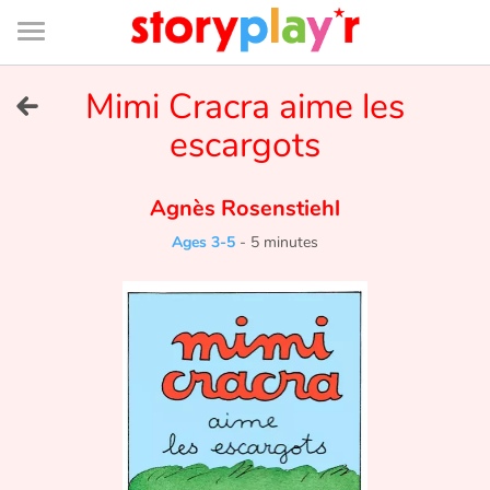
Connexion
Menu
Contenu
Recherche
Bibliothèque
Bas
de
page
Menu
➜
Mimi Cracra aime les
FR
escargots
Log in
Agnès Rosenstiehl
Try for free
Ages 3-5
-
5 minutes
Library
Awards
Home
Tales and classics in french