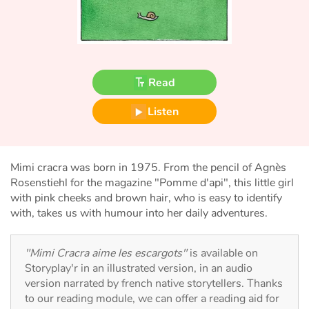
Fable, myth, literature and poetry
Princesses and princes, kings, queens and dragons
Ogres, monsters and witches
Read
Heroines and Heroes
Listen
Ecology, nature, seasons
Mimi cracra was born in 1975. From the pencil of Agnès
The animals
Rosenstiehl for the magazine "Pomme d'api", this little girl
with pink cheeks and brown hair, who is easy to identify
Travel, epic, investigation, adventure
with, takes us with humour into her daily adventures.
Around the world
"Mimi Cracra aime les escargots"
is available on
Storyplay'r in an illustrated version, in an audio
Learning
version narrated by french native storytellers. Thanks
to our reading module, we can offer a reading aid for