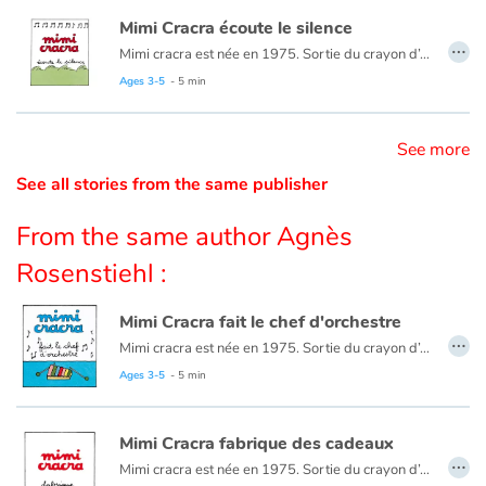
Mimi Cracra écoute le silence
…
Catalogue anglais
Mimi cracra est née en 1975. Sortie du crayon d’Agnès Rosenstiehl pour le magazine “Pomme d’api”, cette petite fille aux joues roses et cheveux bruns à laquelle il est facile de s’identifier nous entraîne avec humour dans ses aventures quotidiennes.
Ages 3-5
- 5 min
Contraste +
See more
See all stories from the same publisher
Help
From the same author Agnès
Home
Rosenstiehl :
Family
Mimi Cracra fait le chef d'orchestre
…
Mimi cracra est née en 1975. Sortie du crayon d’Agnès Rosenstiehl pour le magazine “Pomme d’api”, cette petite fille aux joues roses et cheveux bruns à laquelle il est facile de s’identifier nous entraîne avec humour dans ses aventures quotidiennes.
Schools
Ages 3-5
- 5 min
Libraries
Mimi Cracra fabrique des cadeaux
…
Videos & Tutorials
Mimi cracra est née en 1975. Sortie du crayon d’Agnès Rosenstiehl pour le magazine “Pomme d’api”, cette petite fille aux joues roses et cheveux bruns à laquelle il est facile de s’identifier nous entraîne avec humour dans ses aventures quotidiennes.