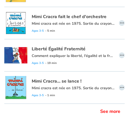
Mimi Cracra fait le chef d'orchestre
…
Mimi cracra est née en 1975. Sortie du crayon d’Agnès Rosenstiehl pour le magazine “Pomme d’api”, cette petite fille aux joues roses et cheveux bruns à laquelle il est facile de s’identifier nous entraîne avec humour dans ses aventures quotidiennes.
Ages 3-5
- 5 min
Liberté Égalité Fraternité
…
Comment expliquer la liberté, l'égalité et la fraternité aux très jeunes enfants ? Agnès Rosenstiehl, avec humour et simplicité, montre aux tout-petits ce que ces valeurs républicaines impliquent dans leurs jeux et leur vie quotidienne, parce que les petits citoyens deviendront grands !
Issues du vécu des enfants, les situations évoquées dans le livre interpellent le jeune lecteur, le questionne, l'incite à discuter, à échanger, à argumenter :
Ages 3-5
- 19 min
Sur la notion de liberté et de respect, sur le droit pour tous, sur l'idée de partage, de tolérance, de solidarité, de fraternité.
" [...] excellent : accessible à tous les enfants, concret et parfaitement clair " - Nicolas Cadène, rapporteur général de l'Observatoire de la laïcité.
Mimi Cracra... se lance !
…
Mimi cracra est née en 1975. Sortie du crayon d’Agnès Rosenstiehl pour le magazine “Pomme d’api”, cette petite fille aux joues roses et cheveux bruns à laquelle il est facile de s’identifier nous entraîne avec humour dans ses aventures quotidiennes.
Ages 3-5
- 1 min
See more