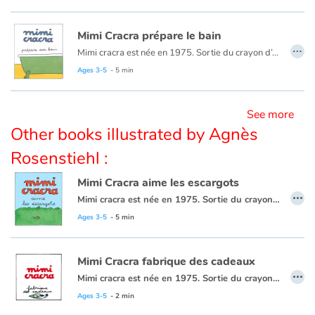
Mimi Cracra prépare le bain
Blog
…
Mimi cracra est née en 1975. Sortie du crayon d’Agnès Rosenstiehl pour le magazine “Pomme d’api”, cette petite fille aux joues roses et cheveux bruns à laquelle il est facile de s’identifier nous entraîne avec humour dans ses aventures quotidiennes.
Ages 3-5
- 5 min
Learn french with Storyplay'r
French book lists for children
See more
Other books illustrated by Agnès
Reading for children
Rosenstiehl :
Activities and workshops
Mimi Cracra aime les escargots
…
Mimi cracra est née en 1975. Sortie du crayon d’Agnès Rosenstiehl pour le magazine “Pomme d’api”, cette petite fille aux joues roses et cheveux bruns à laquelle il est facile de s’identifier nous entraîne avec humour dans ses aventures quotidiennes.
Dyslexia and reading disorders
Ages 3-5
- 5 min
Mimi Cracra fabrique des cadeaux
…
Mimi cracra est née en 1975. Sortie du crayon d’Agnès Rosenstiehl pour le magazine “Pomme d’api”, cette petite fille aux joues roses et cheveux bruns à laquelle il est facile de s’identifier nous entraîne avec humour dans ses aventures quotidiennes.
Ages 3-5
- 2 min