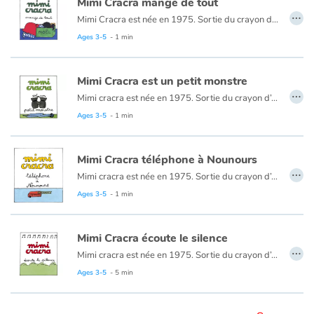
Arts, space, activities
Mimi Cracra mange de tout
…
Mimi Cracra est née en 1975. Sortie du crayon d’Agnès Rosenstiehl pour le magazine “Pomme d’api”, cette petite fille aux joues roses et cheveux bruns à laquelle il est facile de s’identifier nous entraîne avec humour dans ses aventures quotidiennes.
Documentaries
Ages 3-5
- 1 min
With the family
Mimi Cracra est un petit monstre
…
Mimi cracra est née en 1975. Sortie du crayon d’Agnès Rosenstiehl pour le magazine “Pomme d’api”, cette petite fille aux joues roses et cheveux bruns à laquelle il est facile de s’identifier nous entraîne avec humour dans ses aventures quotidiennes.
Daily life and hobbies
Ages 3-5
- 1 min
At school
Mimi Cracra téléphone à Nounours
…
Festivals and events
Mimi cracra est née en 1975. Sortie du crayon d’Agnès Rosenstiehl pour le magazine “Pomme d’api”, cette petite fille aux joues roses et cheveux bruns à laquelle il est facile de s’identifier nous entraîne avec humour dans ses aventures quotidiennes.
Ages 3-5
- 1 min
Love and friendship
Mimi Cracra écoute le silence
Social issues
…
Mimi cracra est née en 1975. Sortie du crayon d’Agnès Rosenstiehl pour le magazine “Pomme d’api”, cette petite fille aux joues roses et cheveux bruns à laquelle il est facile de s’identifier nous entraîne avec humour dans ses aventures quotidiennes.
Ages 3-5
- 5 min
Emotions and feelings
Formats and illustrations