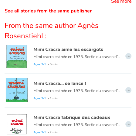
See more
See all stories from the same publisher
Catalogue anglais
From the same author Agnès
Rosenstiehl :
Contraste +
Mimi Cracra aime les escargots
…
Help
Mimi cracra est née en 1975. Sortie du crayon d’Agnès Rosenstiehl pour le magazine “Pomme d’api”, cette petite fille aux joues roses et cheveux bruns à laquelle il est facile de s’identifier nous entraîne avec humour dans ses aventures quotidiennes.
Ages 3-5
- 5 min
Home
Mimi Cracra... se lance !
Family
…
Mimi cracra est née en 1975. Sortie du crayon d’Agnès Rosenstiehl pour le magazine “Pomme d’api”, cette petite fille aux joues roses et cheveux bruns à laquelle il est facile de s’identifier nous entraîne avec humour dans ses aventures quotidiennes.
Ages 3-5
- 1 min
Schools
Libraries
Mimi Cracra fabrique des cadeaux
…
Mimi cracra est née en 1975. Sortie du crayon d’Agnès Rosenstiehl pour le magazine “Pomme d’api”, cette petite fille aux joues roses et cheveux bruns à laquelle il est facile de s’identifier nous entraîne avec humour dans ses aventures quotidiennes.
Videos & Tutorials
Ages 3-5
- 2 min