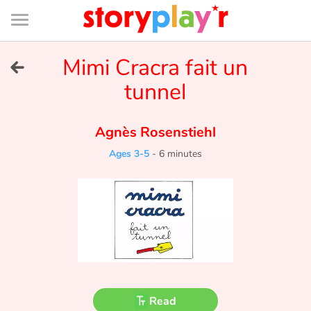
Connexion
Menu
Contenu
Recherche
Bibliothèque
Bas
de
page
Menu
➜
Mimi Cracra fait un
FR
tunnel
Log in
Agnès Rosenstiehl
Try for free
Ages 3-5
-
6 minutes
Library
Awards
Home
Tales and classics in french
Read