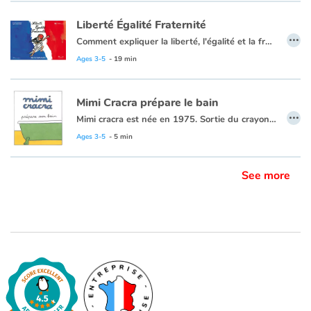
Liberté Égalité Fraternité
…
Comment expliquer la liberté, l'égalité et la fraternité aux très jeunes enfants ? Agnès Rosenstiehl, avec humour et simplicité, montre aux tout-petits ce que ces valeurs républicaines impliquent dans leurs jeux et leur vie quotidienne, parce que les petits citoyens deviendront grands !
Issues du vécu des enfants, les situations évoquées dans le livre interpellent le jeune lecteur, le questionne, l'incite à discuter, à échanger, à argumenter :
Ages 3-5
- 19 min
Sur la notion de liberté et de respect, sur le droit pour tous, sur l'idée de partage, de tolérance, de solidarité, de fraternité.
" [...] excellent : accessible à tous les enfants, concret et parfaitement clair " - Nicolas Cadène, rapporteur général de l'Observatoire de la laïcité.
Mimi Cracra prépare le bain
…
Mimi cracra est née en 1975. Sortie du crayon d’Agnès Rosenstiehl pour le magazine “Pomme d’api”, cette petite fille aux joues roses et cheveux bruns à laquelle il est facile de s’identifier nous entraîne avec humour dans ses aventures quotidiennes.
Ages 3-5
- 5 min
See more