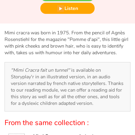
Fable, myth, literature and poetry
Listen
Princesses and princes, kings, queens and dragons
Ogres, monsters and witches
Mimi cracra was born in 1975. From the pencil of Agnès
Rosenstiehl for the magazine "Pomme d'api", this little girl
with pink cheeks and brown hair, who is easy to identify
Heroines and Heroes
with, takes us with humour into her daily adventures.
Ecology, nature, seasons
"Mimi Cracra fait un tunnel"
is available on
Storyplay'r in an illustrated version, in an audio
The animals
version narrated by french native storytellers. Thanks
to our reading module, we can offer a reading aid for
Travel, epic, investigation, adventure
this story as well as for all the other ones, and tools
for a dyslexic children adapted version.
Around the world
From the same collection :
Learning