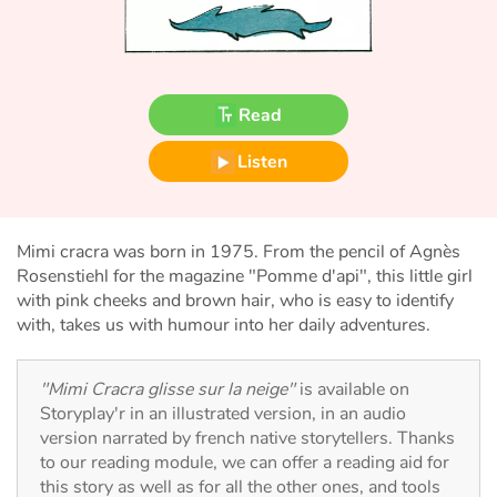
Fable, myth, literature and poetry
Princesses and princes, kings, queens and dragons
Read
Ogres, monsters and witches
Listen
Heroines and Heroes
Ecology, nature, seasons
Mimi cracra was born in 1975. From the pencil of Agnès
Rosenstiehl for the magazine "Pomme d'api", this little girl
The animals
with pink cheeks and brown hair, who is easy to identify
with, takes us with humour into her daily adventures.
Travel, epic, investigation, adventure
"Mimi Cracra glisse sur la neige"
is available on
Around the world
Storyplay'r in an illustrated version, in an audio
version narrated by french native storytellers. Thanks
Learning
to our reading module, we can offer a reading aid for
this story as well as for all the other ones, and tools