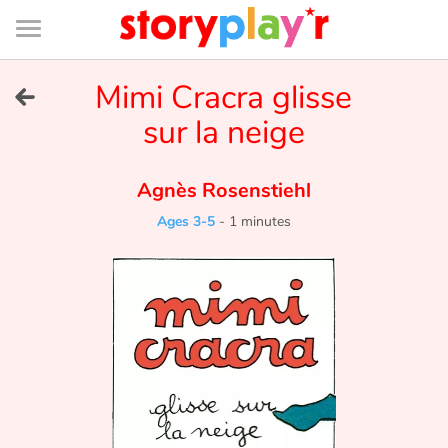
Connexion
Menu
Contenu
Recherche
Bibliothèque
Bas
de
page
Menu
➜
Mimi Cracra glisse
FR
sur la neige
Log in
Agnès Rosenstiehl
Try for free
Ages 3-5
-
1 minutes
Library
Awards
Home
Tales and classics in french