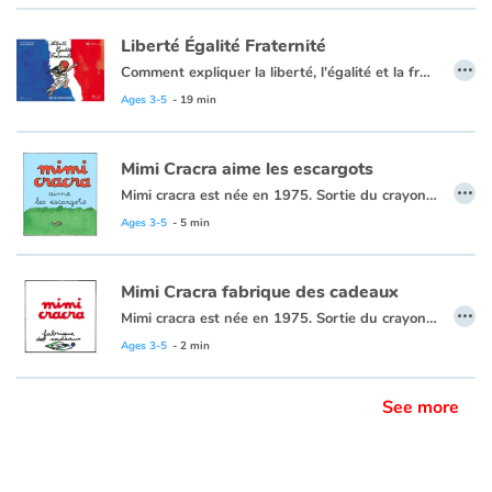
Liberté Égalité Fraternité
…
Comment expliquer la liberté, l'égalité et la fraternité aux très jeunes enfants ? Agnès Rosenstiehl, avec humour et simplicité, montre aux tout-petits ce que ces valeurs républicaines impliquent dans leurs jeux et leur vie quotidienne, parce que les petits citoyens deviendront grands !
Issues du vécu des enfants, les situations évoquées dans le livre interpellent le jeune lecteur, le questionne, l'incite à discuter, à échanger, à argumenter :
Ages 3-5
- 19 min
Sur la notion de liberté et de respect, sur le droit pour tous, sur l'idée de partage, de tolérance, de solidarité, de fraternité.
" [...] excellent : accessible à tous les enfants, concret et parfaitement clair " - Nicolas Cadène, rapporteur général de l'Observatoire de la laïcité.
Mimi Cracra aime les escargots
…
Mimi cracra est née en 1975. Sortie du crayon d’Agnès Rosenstiehl pour le magazine “Pomme d’api”, cette petite fille aux joues roses et cheveux bruns à laquelle il est facile de s’identifier nous entraîne avec humour dans ses aventures quotidiennes.
Ages 3-5
- 5 min
Mimi Cracra fabrique des cadeaux
…
Mimi cracra est née en 1975. Sortie du crayon d’Agnès Rosenstiehl pour le magazine “Pomme d’api”, cette petite fille aux joues roses et cheveux bruns à laquelle il est facile de s’identifier nous entraîne avec humour dans ses aventures quotidiennes.
Ages 3-5
- 2 min
See more