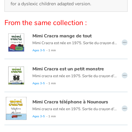
Arts, space, activities
for a dyslexic children adapted version.
Documentaries
From the same collection :
With the family
Mimi Cracra mange de tout
…
Mimi Cracra est née en 1975. Sortie du crayon d’Agnès Rosenstiehl pour le magazine “Pomme d’api”, cette petite fille aux joues roses et cheveux bruns à laquelle il est facile de s’identifier nous entraîne avec humour dans ses aventures quotidiennes.
Daily life and hobbies
Ages 3-5
- 1 min
At school
Mimi Cracra est un petit monstre
…
Festivals and events
Mimi cracra est née en 1975. Sortie du crayon d’Agnès Rosenstiehl pour le magazine “Pomme d’api”, cette petite fille aux joues roses et cheveux bruns à laquelle il est facile de s’identifier nous entraîne avec humour dans ses aventures quotidiennes.
Ages 3-5
- 1 min
Love and friendship
Mimi Cracra téléphone à Nounours
Social issues
…
Mimi cracra est née en 1975. Sortie du crayon d’Agnès Rosenstiehl pour le magazine “Pomme d’api”, cette petite fille aux joues roses et cheveux bruns à laquelle il est facile de s’identifier nous entraîne avec humour dans ses aventures quotidiennes.
Emotions and feelings
Ages 3-5
- 1 min
Formats and illustrations