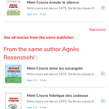
Mimi Cracra écoute le silence
…
Mimi cracra est née en 1975. Sortie du crayon d’Agnès Rosenstiehl pour le magazine “Pomme d’api”, cette petite fille aux joues roses et cheveux bruns à laquelle il est facile de s’identifier nous entraîne avec humour dans ses aventures quotidiennes.
Catalogue anglais
Ages 3-5
- 5 min
See more
Contraste +
See all stories from the same publisher
Help
From the same author Agnès
Rosenstiehl :
Home
Mimi Cracra aime les escargots
Family
…
Mimi cracra est née en 1975. Sortie du crayon d’Agnès Rosenstiehl pour le magazine “Pomme d’api”, cette petite fille aux joues roses et cheveux bruns à laquelle il est facile de s’identifier nous entraîne avec humour dans ses aventures quotidiennes.
Schools
Ages 3-5
- 5 min
Libraries
Mimi Cracra fabrique des cadeaux
…
Mimi cracra est née en 1975. Sortie du crayon d’Agnès Rosenstiehl pour le magazine “Pomme d’api”, cette petite fille aux joues roses et cheveux bruns à laquelle il est facile de s’identifier nous entraîne avec humour dans ses aventures quotidiennes.
Videos & Tutorials
Ages 3-5
- 2 min