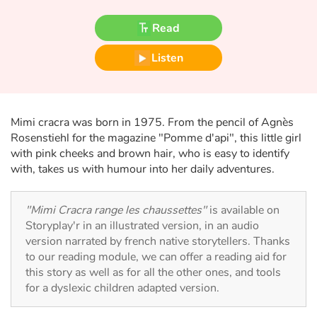
Fable, myth, literature and poetry
Read
Princesses and princes, kings, queens and dragons
Listen
Ogres, monsters and witches
Heroines and Heroes
Mimi cracra was born in 1975. From the pencil of Agnès
Rosenstiehl for the magazine "Pomme d'api", this little girl
Ecology, nature, seasons
with pink cheeks and brown hair, who is easy to identify
with, takes us with humour into her daily adventures.
The animals
"Mimi Cracra range les chaussettes"
is available on
Travel, epic, investigation, adventure
Storyplay'r in an illustrated version, in an audio
version narrated by french native storytellers. Thanks
Around the world
to our reading module, we can offer a reading aid for
this story as well as for all the other ones, and tools
Learning
for a dyslexic children adapted version.