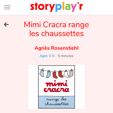
Connexion
Menu
Contenu
Recherche
Bibliothèque
Bas
de
page
Menu
➜
Mimi Cracra range
FR
les chaussettes
Log in
Agnès Rosenstiehl
Try for free
Ages 3-5
-
5 minutes
Library
Awards
Home
Tales and classics in french