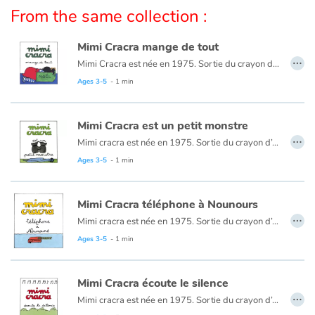
Arts, space, activities
From the same collection :
Documentaries
Mimi Cracra mange de tout
…
Mimi Cracra est née en 1975. Sortie du crayon d’Agnès Rosenstiehl pour le magazine “Pomme d’api”, cette petite fille aux joues roses et cheveux bruns à laquelle il est facile de s’identifier nous entraîne avec humour dans ses aventures quotidiennes.
With the family
Ages 3-5
- 1 min
Daily life and hobbies
Mimi Cracra est un petit monstre
…
At school
Mimi cracra est née en 1975. Sortie du crayon d’Agnès Rosenstiehl pour le magazine “Pomme d’api”, cette petite fille aux joues roses et cheveux bruns à laquelle il est facile de s’identifier nous entraîne avec humour dans ses aventures quotidiennes.
Ages 3-5
- 1 min
Festivals and events
Mimi Cracra téléphone à Nounours
Love and friendship
…
Mimi cracra est née en 1975. Sortie du crayon d’Agnès Rosenstiehl pour le magazine “Pomme d’api”, cette petite fille aux joues roses et cheveux bruns à laquelle il est facile de s’identifier nous entraîne avec humour dans ses aventures quotidiennes.
Ages 3-5
- 1 min
Social issues
Emotions and feelings
Mimi Cracra écoute le silence
…
Mimi cracra est née en 1975. Sortie du crayon d’Agnès Rosenstiehl pour le magazine “Pomme d’api”, cette petite fille aux joues roses et cheveux bruns à laquelle il est facile de s’identifier nous entraîne avec humour dans ses aventures quotidiennes.
Formats and illustrations