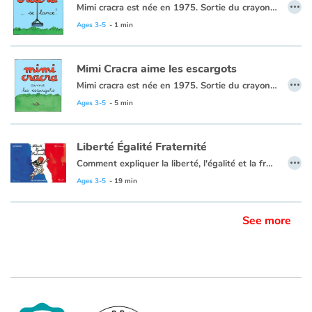
…
Mimi cracra est née en 1975. Sortie du crayon d’Agnès Rosenstiehl pour le magazine “Pomme d’api”, cette petite fille aux joues roses et cheveux bruns à laquelle il est facile de s’identifier nous entraîne avec humour dans ses aventures quotidiennes.
Ages 3-5
- 1 min
Mimi Cracra aime les escargots
…
Mimi cracra est née en 1975. Sortie du crayon d’Agnès Rosenstiehl pour le magazine “Pomme d’api”, cette petite fille aux joues roses et cheveux bruns à laquelle il est facile de s’identifier nous entraîne avec humour dans ses aventures quotidiennes.
Ages 3-5
- 5 min
Liberté Égalité Fraternité
…
Comment expliquer la liberté, l'égalité et la fraternité aux très jeunes enfants ? Agnès Rosenstiehl, avec humour et simplicité, montre aux tout-petits ce que ces valeurs républicaines impliquent dans leurs jeux et leur vie quotidienne, parce que les petits citoyens deviendront grands !
Issues du vécu des enfants, les situations évoquées dans le livre interpellent le jeune lecteur, le questionne, l'incite à discuter, à échanger, à argumenter :
Ages 3-5
- 19 min
Sur la notion de liberté et de respect, sur le droit pour tous, sur l'idée de partage, de tolérance, de solidarité, de fraternité.
" [...] excellent : accessible à tous les enfants, concret et parfaitement clair " - Nicolas Cadène, rapporteur général de l'Observatoire de la laïcité.
See more