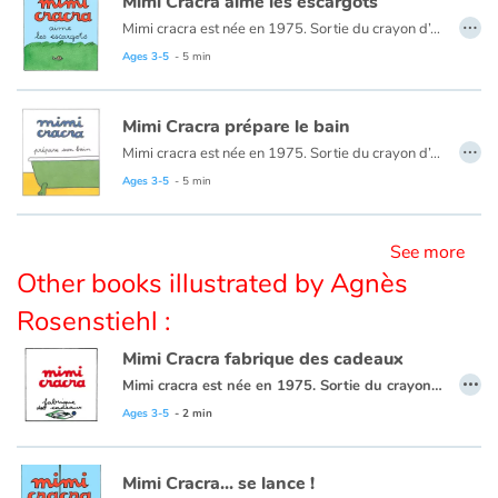
Mimi Cracra aime les escargots
…
Mimi cracra est née en 1975. Sortie du crayon d’Agnès Rosenstiehl pour le magazine “Pomme d’api”, cette petite fille aux joues roses et cheveux bruns à laquelle il est facile de s’identifier nous entraîne avec humour dans ses aventures quotidiennes.
Ages 3-5
- 5 min
Blog
Learn french with Storyplay'r
Mimi Cracra prépare le bain
…
Mimi cracra est née en 1975. Sortie du crayon d’Agnès Rosenstiehl pour le magazine “Pomme d’api”, cette petite fille aux joues roses et cheveux bruns à laquelle il est facile de s’identifier nous entraîne avec humour dans ses aventures quotidiennes.
French book lists for children
Ages 3-5
- 5 min
Reading for children
See more
Other books illustrated by Agnès
Activities and workshops
Rosenstiehl :
Dyslexia and reading disorders
Mimi Cracra fabrique des cadeaux
…
Mimi cracra est née en 1975. Sortie du crayon d’Agnès Rosenstiehl pour le magazine “Pomme d’api”, cette petite fille aux joues roses et cheveux bruns à laquelle il est facile de s’identifier nous entraîne avec humour dans ses aventures quotidiennes.
Ages 3-5
- 2 min
Mimi Cracra... se lance !