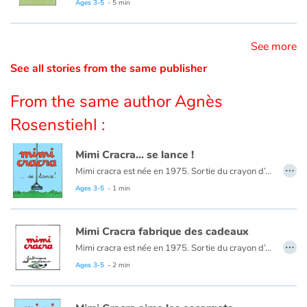
Ages 3-5
- 5 min
Catalogue anglais
See more
See all stories from the same publisher
Contraste +
From the same author Agnès
Rosenstiehl :
Help
Mimi Cracra... se lance !
Home
…
Mimi cracra est née en 1975. Sortie du crayon d’Agnès Rosenstiehl pour le magazine “Pomme d’api”, cette petite fille aux joues roses et cheveux bruns à laquelle il est facile de s’identifier nous entraîne avec humour dans ses aventures quotidiennes.
Ages 3-5
- 1 min
Family
Schools
Mimi Cracra fabrique des cadeaux
…
Mimi cracra est née en 1975. Sortie du crayon d’Agnès Rosenstiehl pour le magazine “Pomme d’api”, cette petite fille aux joues roses et cheveux bruns à laquelle il est facile de s’identifier nous entraîne avec humour dans ses aventures quotidiennes.
Libraries
Ages 3-5
- 2 min
Videos & Tutorials