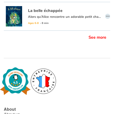
La belle échappée
…
Alors qu’Alice rencontre un adorable petit chat sauvage, il est malheureusement déjà l’heure d’aller se coucher.
Accompagné des animaux de la forêt, le chaton va aider Alice à s’échapper de sa chambre pour lui faire découvrir les mystères de la nuit. Elle escalade alors les arbres avec l’écureuil, hume les fleurs aux côtés de la biche, dégringole les talus à la suite du loup et, surtout, respire la nuit.
Ages 6-8
- 8 min
En inversant les rôles – le chaton mignon veut ramener l’enfant chez lui – Maylis Daufresne accompagne les enfants dans la découverte d’une nuit sans peurs et enchantée par le plaisir de dévoiler les secrets de la nuit.
Un album gai et mystérieux, où l’univers coloré de Magali Dulain illumine l’ombre et où l’on embrasse l’inconnu avec bonheur.
See more
À lire à la belle étoile.
About