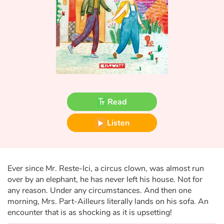
Fable, myth, literature and poetry
Princesses and princes, kings, queens and dragons
Ogres, monsters and witches
Heroines and Heroes
Read
Ecology, nature, seasons
Listen
The animals
Travel, epic, investigation, adventure
Ever since Mr. Reste-Ici, a circus clown, was almost run
Around the world
over by an elephant, he has never left his house. Not for
any reason. Under any circumstances. And then one
Learning
morning, Mrs. Part-Ailleurs literally lands on his sofa. An
encounter that is as shocking as it is upsetting!