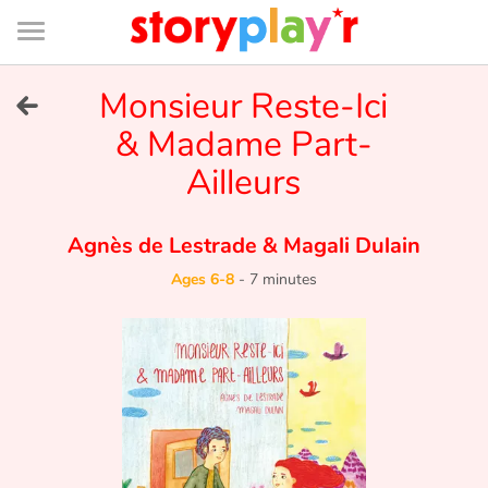
Connexion
Menu
Contenu
Recherche
Bibliothèque
Bas
de
page
Menu
➜
Monsieur Reste-Ici
FR
& Madame Part-
Log in
Ailleurs
Try for free
Agnès de Lestrade
&
Magali Dulain
Library
Ages 6-8
-
7 minutes
Awards
Home
Tales and classics in french