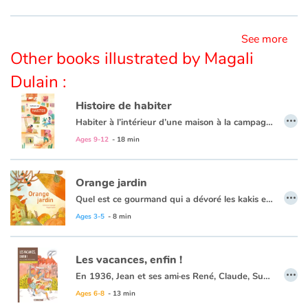
See more
Other books illustrated by Magali
Dulain :
Histoire de habiter
…
Habiter à l’intérieur d’une maison à la campagne, d’une tente sur le bord d’un trottoir, d’une caravane sur la route…
Vivre dans un village, un quartier, un immeuble… Partager ce dedans et ce dehors, avec sa famille, des amis, des voisins…
Ages 9-12
- 18 min
Habiter, c’est vivre ensemble.
Orange jardin
…
Quel est ce gourmand qui a dévoré les kakis et les carottes ? Regarde, il a laissé ses empreintes dans la terre. Suis ses traces avec les doigts, cherche et trouve les restes de son repas. Le voici ! Tu l’as vu ? C’est l’écureuil. Suis-le jusqu’à son nid. Tu peux l’aider à faire sa toilette matinale et à enfouir ses provisions dans la terre.
À travers une enquête interactive, Clémence Sabbagh fait découvrir aux enfants cet animal discret et si mignon. Ils pourront aussi jouer avec les plantes et animaux oranges au jardin, apprendre leurs noms et reconnaître leurs cris. Ce cinquième tome de la série Couleurs jardin aborde un nouvel aspect de la nature : la vie d’un petit mammifère. Et pour poursuivre la découverte, une activité adaptée aux tout-petits est proposée en fin d’ouvrage.
Ages 3-5
- 8 min
Couleur jardin, une série qui célèbre la biodiversité au jardin sous toutes ses couleurs.
Les vacances, enfin !
…
En 1936, Jean et ses ami·es René, Claude, Suzanne et Luigi partagent leur quotidien à l’école, mais aussi en dehors, entre parties de pêche et de football. Leurs parents, ouvriers dans les usines de Saint-Étienne, travaillent dur pour subvenir aux besoins de leur famille. Le dimanche 3 mai 1936, leur quotidien bascule : le Front populaire est élu aux législatives. Bientôt, ce sont les travailleurs qui sortent dans les rues pour défendre leurs droits : de meilleures conditions de travail et des congés payés. En écoutant ses parents et la radio, et en discutant avec ses camarades, Jean est témoin des changements amorcés par l’élection du Front populaire. Il vit le combat des ouvriers à travers ses yeux d’enfant, mais il en saisit toute l’importance lorsque ses propres rêves prennent réalité, avec son départ à la mer pour ses premières vacances en famille.
Ages 6-8
- 13 min