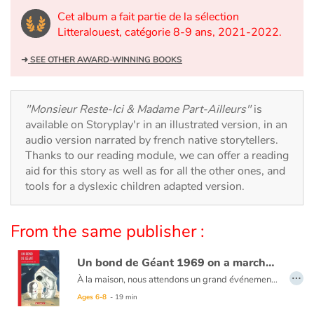
Arts, space, activities
Cet album a fait partie de la sélection
Litteralouest, catégorie 8-9 ans, 2021-2022.
Documentaries
➜
SEE OTHER AWARD-WINNING BOOKS
With the family
Daily life and hobbies
"Monsieur Reste-Ici & Madame Part-Ailleurs"
is
available on Storyplay'r in an illustrated version, in an
At school
audio version narrated by french native storytellers.
Thanks to our reading module, we can offer a reading
aid for this story as well as for all the other ones, and
Festivals and events
tools for a dyslexic children adapted version.
Love and friendship
From the same publisher :
Social issues
Un bond de Géant 1969 on a marché sur la lune
…
Emotions and feelings
À la maison, nous attendons un grand événement. Le plus grand de ma vie. Alors, impatiente, j’attends. À l’hôpital, dans la rue, tout le monde attend aussi un grand événement, le visage collé à un écran de télévision. Un homme va marcher sur la Lune. Mais à cette même petite seconde-là, toi aussi tu es arrivé. Là, à travers le hublot de ta chambre, enfin je te vois.
Le rapprochement d’une naissance et d’un événement planétaire, en utilisant des mots communs aux deux, est une idée séduisante pour dire l’importance et le bouleversement que sont ces aventures humaines.
Ages 6-8
- 19 min
Formats and illustrations