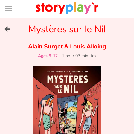
Connexion
Menu
Contenu
Recherche
Bibliothèque
Bas
de
page
Menu
➜
Mystères sur le Nil
FR
Log in
Alain Surget
&
Louis Alloing
Ages 9-12
-
1 hour 03 minutes
Try for free
Library
Awards
Home
Tales and classics in french