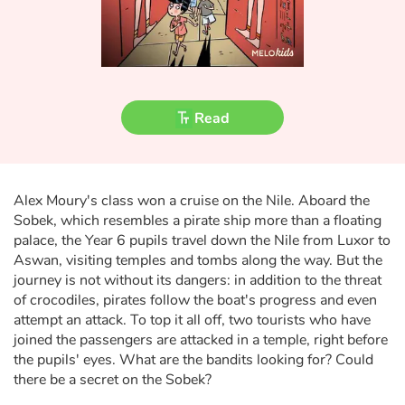
Fable, myth, literature and poetry
Princesses and princes, kings, queens and dragons
Ogres, monsters and witches
Read
Heroines and Heroes
Ecology, nature, seasons
Alex Moury's class won a cruise on the Nile. Aboard the
Sobek, which resembles a pirate ship more than a floating
The animals
palace, the Year 6 pupils travel down the Nile from Luxor to
Aswan, visiting temples and tombs along the way. But the
Travel, epic, investigation, adventure
journey is not without its dangers: in addition to the threat
of crocodiles, pirates follow the boat's progress and even
attempt an attack. To top it all off, two tourists who have
Around the world
joined the passengers are attacked in a temple, right before
the pupils' eyes. What are the bandits looking for? Could
Learning
there be a secret on the Sobek?