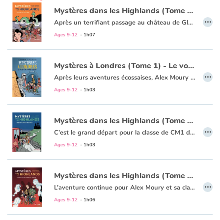
Mystères dans les Highlands (Tome 3) - Panique au Loch Ness
…
Après un terrifiant passage au château de Glamis, la classe de Monsieur Moury poursuit son périple et s’enfonce dans les Hautes Terres écossaises. D’inquiétantes créatures, telles que les Bonnets Rouges ou Nessie, s’immiscent dans le voyage, et le mystère s’épaissit autour de cet intrigant vol de bijoux…
Amytis, Romain et Hugo parviendront-ils à résoudre l’enquête ?
Ages 9-12
- 1h07
Mystères à Londres (Tome 1) - Le voleur du British Museum
…
Après leurs aventures écossaises, Alex Moury et sa classe de CM2 repartent sur les routes anglaises. Ils vont découvrir Londres, ses parcs , ses musées fascinants et sa diversité culturelle... mais aussi se retrouver au cœur d’une nouvelle intrigue. Tout commence par une mallette tombée par mégarde entre les mains d’Alex Moury, avec à l'intérieur un manuscrit original signé d’un certain William Shakespeare...
Ajoutez à cela quelques momies du British Museum et une bande de malfrats, et voilà un début en fanfare pour cette nouvelle trilogie
Ages 9-12
- 1h03
Mystères dans les Highlands (Tome 1) - Premiers frissons en Écosse
…
C’est le grand départ pour la classe de CM1 de Monsieur Moury !
Direction l’Écosse et ses brumeux paysages, son atmosphère chargée de mystères et ses drôles de coutumes !
Ages 9-12
- 1h03
Entre la visite d’un château hanté, la découverte d’une gastronomie quelque peu surprenante et la cavale d’une inquiétante bande de voleurs de bijoux, Amytis, Romain, Hugo et leurs copains ne devraient pas oublier leur voyage de sitôt…
Mystères dans les Highlands (Tome 2) - Les secrets du château de Glamis
…
L’aventure continue pour Alex Moury et sa classe de CM1 !
Après un passage dans la belle cité écossaise d’Édimbourg, Amytis, Romain, Hugo et leurs amis arrivent au mystérieux château de Glamis.
Ages 9-12
- 1h06
Entre les étranges gémissements qui s’échappent des murs et les apparitions de lugubres fantômes, les enfants vont connaître les plus belles frayeurs de leur vie…