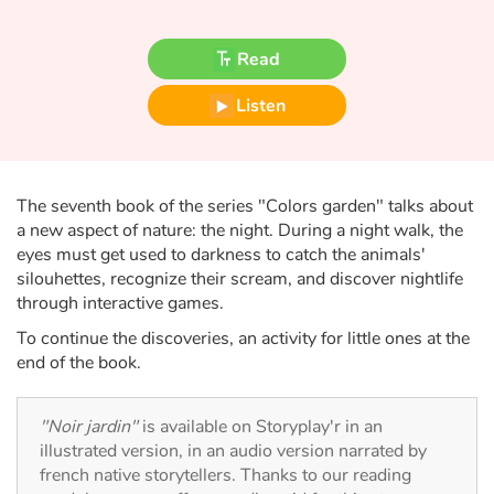
Fable, myth, literature and poetry
Read
Princesses and princes, kings, queens and dragons
Listen
Ogres, monsters and witches
Heroines and Heroes
The seventh book of the series "Colors garden" talks about
Ecology, nature, seasons
a new aspect of nature: the night. During a night walk, the
eyes must get used to darkness to catch the animals'
silouhettes, recognize their scream, and discover nightlife
The animals
through interactive games.
Travel, epic, investigation, adventure
To continue the discoveries, an activity for little ones at the
end of the book.
Around the world
"Noir jardin"
is available on Storyplay'r in an
Learning
illustrated version, in an audio version narrated by
french native storytellers. Thanks to our reading