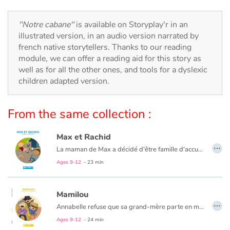
Arts, space, activities
"Notre cabane"
is available on Storyplay'r in an
Documentaries
illustrated version, in an audio version narrated by
french native storytellers. Thanks to our reading
With the family
module, we can offer a reading aid for this story as
well as for all the other ones, and tools for a dyslexic
Daily life and hobbies
children adapted version.
At school
From the same collection :
Festivals and events
Max et Rachid
…
La maman de Max a décidé d'être famille d'accueil le temps des vacances d'été. "Il faut savoir partager" dit-elle. Rachid, le même âge que Max, débarque un beau jour à la campagne. Campagne/Ville ou Bouseu/Rebeu ? Beaucoup de choses les opposent à priori mais deux garçons de 10 ans ça peut aussi avoir de nombreux points communs.
Love and friendship
Ages 9-12
- 23 min
Social issues
Mamilou
…
Emotions and feelings
Annabelle refuse que sa grand-mère parte en maison de retraite : hors de question qu'elle finisse comme un pot de fleur pas assez arrosé ! Avec son meilleur copain Léo, elle organise alors la cavale de Mamilou, tandis que son père, inquiet, traque la fugitive. Mais le vieux Gustave découvre leur planque. Heureusement, il pourrait bien avoir une solution pour son amie d'enfance.
Ages 9-12
- 24 min
Formats and illustrations