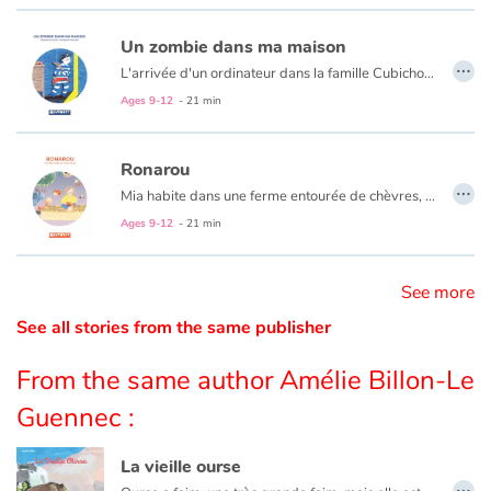
Un zombie dans ma maison
Catalogue anglais
…
L'arrivée d'un ordinateur dans la famille Cubichou est une révolution ! Julien ne peut plus se passer d'internet, des réseaux sociaux, des blogs et de ses nouveaux "amis". Encore faut-il savoir qui se cache derrière l'écran...
Ages 9-12
- 21 min
Contraste +
Ronarou
…
Mia habite dans une ferme entourée de chèvres, de poules et de lapins. Un jour, elle se prend de passion pour un petit animal sauvage, une renarde. Avec sa copine Lilou, elle la suit jusqu'à sa tanière dans la forêt, et découvre, émerveillée, trois petites boules de poils rouges. Mais les chasseurs ne sont pas loin.
Help
Ages 9-12
- 21 min
Home
See more
Family
See all stories from the same publisher
Schools
From the same author Amélie Billon-Le
Guennec :
Libraries
La vieille ourse
Videos & Tutorials
…