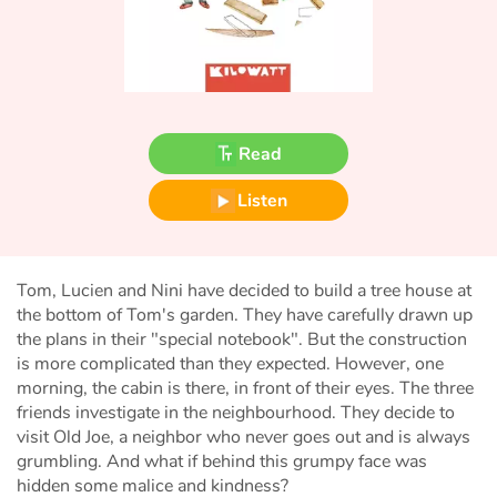
Fable, myth, literature and poetry
Princesses and princes, kings, queens and dragons
Ogres, monsters and witches
Read
Heroines and Heroes
Listen
Ecology, nature, seasons
The animals
Tom, Lucien and Nini have decided to build a tree house at
the bottom of Tom's garden. They have carefully drawn up
Travel, epic, investigation, adventure
the plans in their "special notebook". But the construction
is more complicated than they expected. However, one
morning, the cabin is there, in front of their eyes. The three
Around the world
friends investigate in the neighbourhood. They decide to
visit Old Joe, a neighbor who never goes out and is always
Learning
grumbling. And what if behind this grumpy face was
hidden some malice and kindness?