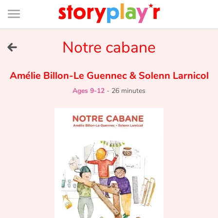
Connexion
Menu
Contenu
Recherche
Bibliothèque
Bas
de
page
Menu
➜
Notre cabane
FR
Log in
Amélie Billon-Le Guennec
&
Solenn Larnicol
Ages 9-12
-
26 minutes
Try for free
Library
Awards
Home
Tales and classics in french