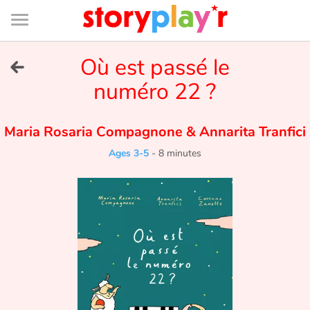
Connexion
Menu
Contenu
Recherche
Bibliothèque
Bas
de
page
Menu
➜
Où est passé le
FR
numéro 22 ?
Log in
Maria Rosaria Compagnone
&
Annarita Tranfici
Try for free
Ages 3-5
-
8 minutes
Library
Awards
Home
Tales and classics in french