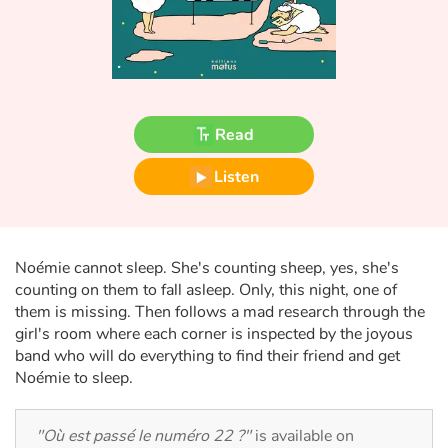
Fable, myth, literature and poetry
Princesses and princes, kings, queens and dragons
Ogres, monsters and witches
Read
Heroines and Heroes
Listen
Ecology, nature, seasons
The animals
Noémie cannot sleep. She's counting sheep, yes, she's
counting on them to fall asleep. Only, this night, one of
Travel, epic, investigation, adventure
them is missing. Then follows a mad research through the
girl's room where each corner is inspected by the joyous
Around the world
band who will do everything to find their friend and get
Noémie to sleep.
Learning
"Où est passé le numéro 22 ?"
is available on