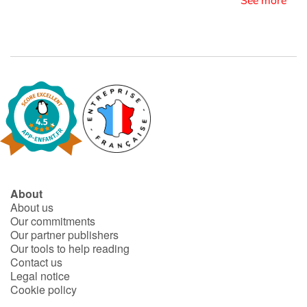
See more
Blog
Learn french with Storyplay'r
French book lists for children
Reading for children
Activities and workshops
About
Dyslexia and reading disorders
About us
Our commitments
Our partner publishers
Our tools to help reading
Contact us
Legal notice
Cookie policy