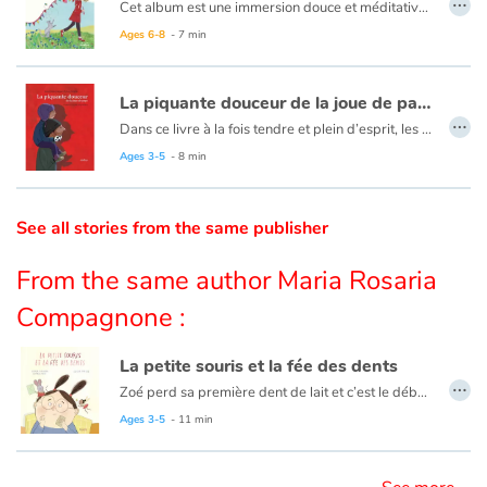
Cet album est une immersion douce et méditative, dans un après-midi ensoleillé, où le temps se suspend. Une petite fille s’adresse à nous comme une amie et nous dit la saveur des petits bonheurs fugaces, la richesse des choses simples et la magie de l’enfance et des « petits trésors » collectés. Cet album doux et attachant évoque des sensations légères liées à ces petits riens qui font tout (ce qui compte) dans un univers gai et coloré, intimiste, que sait si bien retranscrire Aurélie Lahad. Ses illustrations accompagnent à merveille le texte profond de Karin Florman !
Ages 6-8
- 7 min
Catalogue anglais
La piquante douceur de la joue de papa
…
Dans ce livre à la fois tendre et plein d’esprit, les auteurs mettent très joliment à la portée des enfants ce qu’on nomme l’oxymore : la réunion inattendue de deux notions habituellement opposées. Le jeune lecteur est invité à se souvenir – et sourire – de sensations ou d’impressions en principe impossibles à associer et pourtant justes comme « l’inconfortable bonheur d’avoir des chaussures neuves », « l’absence omniprésente d’un ami qui nous manque », « la fin infinie d’un livre qu’on peut relire » ou… « la piquante douceur » évoquée dans le titre. La belle complicité entre l’auteure et l’illustratrice forment des pages très attachantes.
Contraste +
Ces oxymores exquis sont déployés ici et là, tel un poème en prose. Publié par une maison d'édition qui accorde une place importante à la poésie, ce titre offre une approche ludique de l’univers de la rhétorique. On ne peut que louer cette démarche singulière !
Ages 3-5
- 8 min
Help
See all stories from the same publisher
Home
From the same author Maria Rosaria
Family
Compagnone :
Schools
La petite souris et la fée des dents
…
Zoé perd sa première dent de lait et c’est le début d’une grande histoire pour savoir à qui la confier : la petite souris ou la fée des dents ! Guidée par sa gourmandise et sa malice, Zoé va-t-elle réussir à faire un choix ?
Libraries
Ages 3-5
- 11 min
Videos & Tutorials