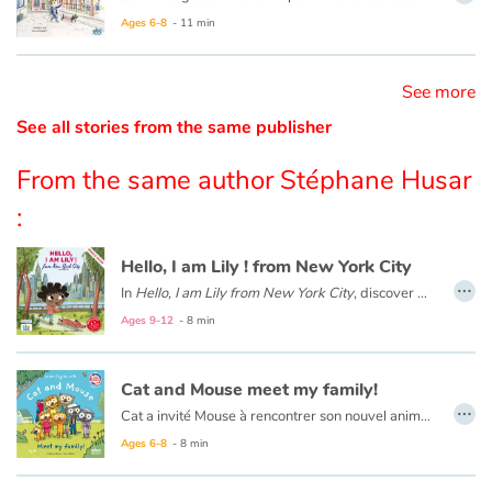
Ages 6-8
- 11 min
Catalogue anglais
See more
See all stories from the same publisher
Contraste +
From the same author Stéphane Husar
Help
:
Home
Hello, I am Lily ! from New York City
…
In
Hello, I am Lily from New York City
, discover New York with Lily, an eight-year-old American girl. Meet her family and friends, visit her school and her city: the Statue of Liberty, Central Park, and the Museum of Modern Art.
Family
Ages 9-12
- 8 min
Schools
Cat and Mouse meet my family!
…
Libraries
Cat a invité Mouse à rencontrer son nouvel animal de compagnie. Mais Coco a disparu de sa cage. Toute la famille le cherche dans toutes les pièces de la maison. Cat invited Mouse to meet her new pet. But Coco disappeared from his cage. The whole family looks for him in every room of the house.
Ages 6-8
- 8 min
Videos & Tutorials