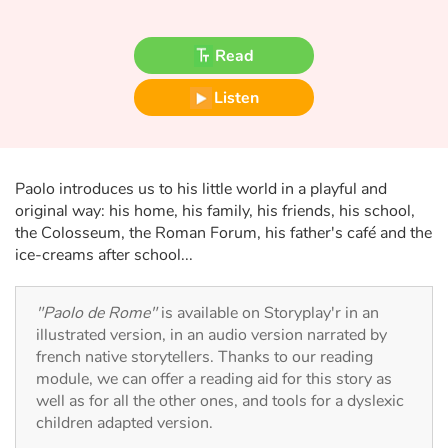
Fable, myth, literature and poetry
Read
Princesses and princes, kings, queens and dragons
Listen
Ogres, monsters and witches
Heroines and Heroes
Paolo introduces us to his little world in a playful and
Ecology, nature, seasons
original way: his home, his family, his friends, his school,
the Colosseum, the Roman Forum, his father's café and the
ice-creams after school...
The animals
Travel, epic, investigation, adventure
"Paolo de Rome"
is available on Storyplay'r in an
illustrated version, in an audio version narrated by
Around the world
french native storytellers. Thanks to our reading
module, we can offer a reading aid for this story as
well as for all the other ones, and tools for a dyslexic
Learning
children adapted version.