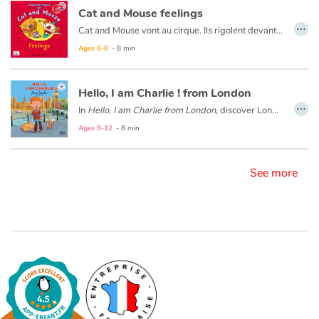
Cat and Mouse feelings
…
Cat and Mouse vont au cirque. Ils rigolent devant les clowns, sont effrayés face aux tigres et Cat se met en colère lorsqu’un éléphant l’asperge avec de l’eau. Beaucoup d’émotions en une journée !
Blog
Ages 6-8
- 8 min
Learn french with Storyplay'r
Hello, I am Charlie ! from London
…
French book lists for children
In
Hello, I am Charlie from London
, discover London with Charlie, an eight-year-old English boy. Meet his family and friends, visit his school and his city with Big Ben, double-decker buses, Buckingham Palace...
Ages 9-12
- 8 min
Reading for children
See more
Activities and workshops
Dyslexia and reading disorders