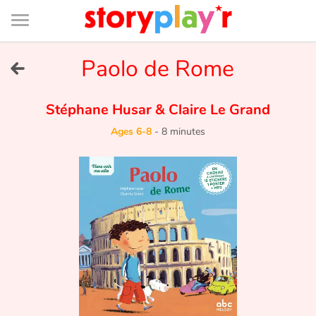
Connexion
Menu
Contenu
Recherche
Bibliothèque
Bas
de
page
Menu
➜
Paolo de Rome
FR
Log in
Stéphane Husar
&
Claire Le Grand
Ages 6-8
-
8 minutes
Try for free
Library
Awards
Home
Tales and classics in french