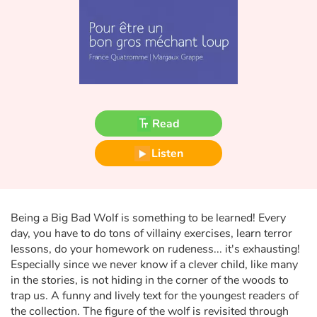
Fable, myth, literature and poetry
Princesses and princes, kings, queens and dragons
Ogres, monsters and witches
Heroines and Heroes
Read
Ecology, nature, seasons
Listen
The animals
Travel, epic, investigation, adventure
Being a Big Bad Wolf is something to be learned! Every
day, you have to do tons of villainy exercises, learn terror
lessons, do your homework on rudeness... it's exhausting!
Around the world
Especially since we never know if a clever child, like many
in the stories, is not hiding in the corner of the woods to
Learning
trap us. A funny and lively text for the youngest readers of
the collection. The figure of the wolf is revisited through