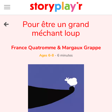
Connexion
Menu
Contenu
Recherche
Bibliothèque
Bas
de
page
Menu
➜
Pour être un grand
FR
méchant loup
Log in
France Quatromme
&
Margaux Grappe
Try for free
Ages 6-8
-
6 minutes
Library
Awards
Home
Tales and classics in french