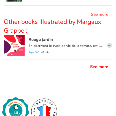
See more
Other books illustrated by Margaux
Grappe :
Rouge jardin
…
En décrivant le cycle de vie de la tomate, cet imagier ludique et interactif accompagne les plus jeunes enfants dans la découverte de la nature. Aide la pluie à tomber en tapotant, cherche les pucerons pour la coccinelle ou suit les rayons du soleil pour qu’ils arrivent jusqu’au fruit.
Informatif et ludique !
Sakili
Ages 3-5
- 8 min
See more