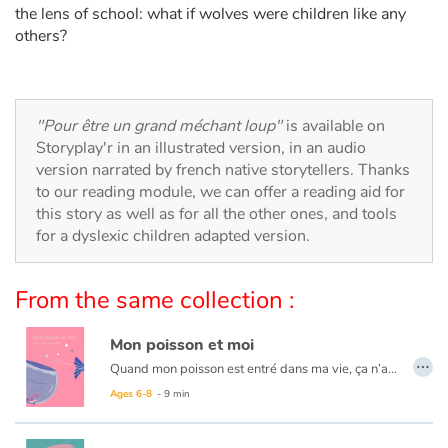
Arts, space, activities
the lens of school: what if wolves were children like any
others?
Documentaries
With the family
"Pour être un grand méchant loup"
is available on
Storyplay'r in an illustrated version, in an audio
Daily life and hobbies
version narrated by french native storytellers. Thanks
to our reading module, we can offer a reading aid for
At school
this story as well as for all the other ones, and tools
for a dyslexic children adapted version.
Festivals and events
From the same collection :
Love and friendship
Mon poisson et moi
Social issues
…
Quand mon poisson est entré dans ma vie, ça n’a pas été facile… Il a fallu qu’on apprenne à se faire confiance et à s’accepter tels qu’on était. Maintenant, on s’est apprivoisé. Nous sommes tellement complices que les autres ne semblent plus nous comprendre : nous on rit et eux ils froncent les sourcils. Ils me trouvent bizarre ? C’est mon côté poisson !
Emotions and feelings
Ages 6-8
- 9 min
Formats and illustrations