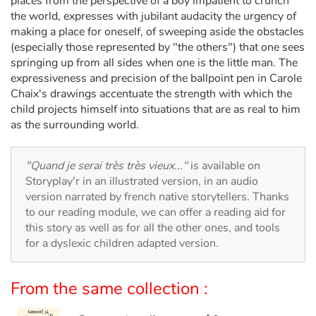
places from the perspective of a boy impatient to crunch
Arts, space, activities
the world, expresses with jubilant audacity the urgency of
making a place for oneself, of sweeping aside the obstacles
Documentaries
(especially those represented by "the others") that one sees
springing up from all sides when one is the little man. The
With the family
expressiveness and precision of the ballpoint pen in Carole
Chaix's drawings accentuate the strength with which the
Daily life and hobbies
child projects himself into situations that are as real to him
as the surrounding world.
At school
"Quand je serai très très vieux..."
is available on
Festivals and events
Storyplay'r in an illustrated version, in an audio
version narrated by french native storytellers. Thanks
Love and friendship
to our reading module, we can offer a reading aid for
this story as well as for all the other ones, and tools
for a dyslexic children adapted version.
Social issues
Emotions and feelings
From the same collection :
Formats and illustrations