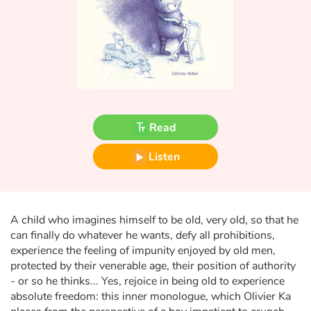
Fable, myth, literature and poetry
Princesses and princes, kings, queens and dragons
Ogres, monsters and witches
Heroines and Heroes
Read
Ecology, nature, seasons
Listen
The animals
Travel, epic, investigation, adventure
A child who imagines himself to be old, very old, so that he
can finally do whatever he wants, defy all prohibitions,
Around the world
experience the feeling of impunity enjoyed by old men,
protected by their venerable age, their position of authority
Learning
- or so he thinks... Yes, rejoice in being old to experience
absolute freedom: this inner monologue, which Olivier Ka