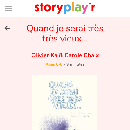
Connexion
Menu
Contenu
Recherche
Bibliothèque
Bas
de
page
Menu
➜
Quand je serai très
FR
très vieux...
Log in
Olivier Ka
&
Carole Chaix
Try for free
Ages 6-8
-
9 minutes
Library
Awards
Home
Tales and classics in french