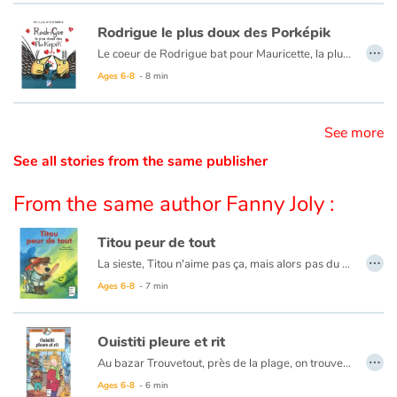
Rodrigue le plus doux des Porképik
Catalogue anglais
…
Le coeur de Rodrigue bat pour Mauricette, la plus chouette des porképikettes. Mais, entre les piques qui rebiquent, un lit pas pratique et l'arrivée d'un bébé Porképik, Rodrigue s'inquiète et s'agite. Pas de panique, les deux amoureux ont toujours une bonne idée pour rendre la vie magnifique !
Ages 6-8
- 8 min
Contraste +
See more
See all stories from the same publisher
Help
From the same author Fanny Joly :
Home
Titou peur de tout
Family
…
La sieste, Titou n'aime pas ça, mais alors
pas du tout. Si bien qu'au moindre bruit... Titou se relève, et part combattre les monstres. Car, tout le monde le sait, les maisons en regorgent !
Ages 6-8
- 7 min
Schools
Libraries
Ouistiti pleure et rit
…
Au bazar Trouvetout, près de la plage, on trouve vraiment tout. Même des jouets de Noël. Mais cette année, le patron a mis en vitrine un Ouistiti en peluche qui ne plaît pas à la patronne. Coincé sur son étagère, Ouistiti voudrait tant qu’un enfant le choisisse...
Videos & Tutorials
Ages 6-8
- 6 min