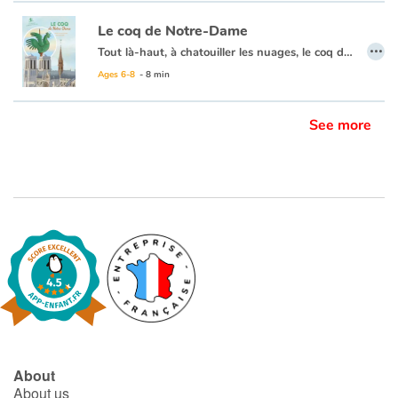
Le coq de Notre-Dame
…
Tout là-haut, à chatouiller les nuages, le coq de Notre-Dame trônait sur tout Paris. Quelle vue ! Décoiffant par grand vent mais il aimait ça ! On naît girouette, ou on ne l’est pas. Un soir d’avril pourtant, tout bascula… un incendie attaqua la cathédrale. Allait-il finir en coq à la broche ?
Ages 6-8
- 8 min
See more
About
About us