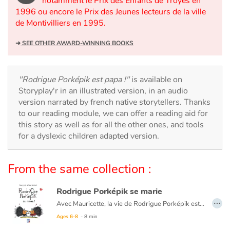
notamment le Prix des Enfants de Troyes en
Arts, space, activities
1996 ou encore le Prix des Jeunes lecteurs de la ville
de Montivilliers en 1995.
Documentaries
➜
SEE OTHER AWARD-WINNING BOOKS
With the family
Daily life and hobbies
"Rodrigue Porképik est papa !"
is available on
Storyplay'r in an illustrated version, in an audio
version narrated by french native storytellers. Thanks
At school
to our reading module, we can offer a reading aid for
this story as well as for all the other ones, and tools
Festivals and events
for a dyslexic children adapted version.
Love and friendship
From the same collection :
Social issues
Rodrigue Porképik se marie
…
Emotions and feelings
Avec Mauricette, la vie de Rodrigue Porképik est magnifique, féerique. Si fantastique qu'il décide de se marier et d'organiser une fête, trés chouette. Mais au moment d'aller dormir, les choses se compliquent. Où trouver un lit pratique pour monsieur et madame Porképik ?
Ages 6-8
- 8 min
Formats and illustrations