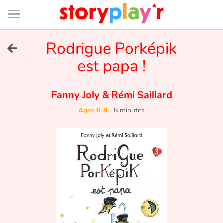
Connexion
Menu
Contenu
Recherche
Bibliothèque
Bas
de
page
Menu
➜
Rodrigue Porképik
FR
est papa !
Log in
Fanny Joly
&
Rémi Saillard
Try for free
Ages 6-8
-
8 minutes
Library
Awards
Home
Tales and classics in french