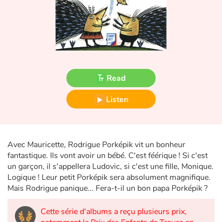
Fable, myth, literature and poetry
Princesses and princes, kings, queens and dragons
Ogres, monsters and witches
Heroines and Heroes
Read
Listen
Ecology, nature, seasons
The animals
Avec Mauricette, Rodrigue Porképik vit un bonheur
Travel, epic, investigation, adventure
fantastique. Ils vont avoir un bébé. C'est féérique ! Si c'est
un garçon, il s'appellera Ludovic, si c'est une fille, Monique.
Around the world
Logique ! Leur petit Porképik sera absolument magnifique.
Mais Rodrigue panique... Fera-t-il un bon papa Porképik ?
Learning
Cette série d'albums a reçu plusieurs prix,