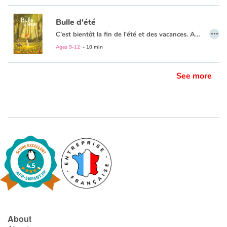
Bulle d'été
…
C'est bientôt la fin de l'été et des vacances. Au bord de la piscine cassée, le temps est comme suspendu pour le jeune garçon qui termine son petit-déjeuner les pieds dans l’eau. Livré à lui-même, l’enfant occupe son temps à mille petites activités et au dessin. L’après-midi, une cape sur le dos, il enfourche son vélo. Quand il a de la chance, il croise Lily dont il ne connaît que le prénom… Demain c’est la rentrée !
Ages 9-12
- 10 min
See more
About