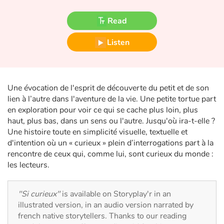
Fable, myth, literature and poetry
Read
Princesses and princes, kings, queens and dragons
Listen
Ogres, monsters and witches
Heroines and Heroes
Une évocation de l'esprit de découverte du petit et de son
lien à l’autre dans l'aventure de la vie. Une petite tortue part
Ecology, nature, seasons
en exploration pour voir ce qui se cache plus loin, plus
haut, plus bas, dans un sens ou l'autre. Jusqu'où ira-t-elle ?
The animals
Une histoire toute en simplicité visuelle, textuelle et
d'intention où un « curieux » plein d’interrogations part à la
Travel, epic, investigation, adventure
rencontre de ceux qui, comme lui, sont curieux du monde :
les lecteurs.
Around the world
"Si curieux"
is available on Storyplay'r in an
Learning
illustrated version, in an audio version narrated by
french native storytellers. Thanks to our reading