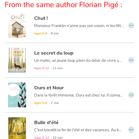
From the same author Florian Pigé :
Catalogue anglais
Chut !
…
Monsieur Franklin n’aime pas son voisin, ni les fêtes trop bruyantes, ni cet oiseau qui roucoule sur son toit. Monsieur Franklin n’aime rien tant que le silence. Mais il a beau crier : « CHUT ! CHUT ! », rien n’y fait. Pire, plus il crie plus l’oiseau grossit et pèse sur sa vie… et sur sa maison. Jusqu’à cette nuit où « Crac ! », celle-ci s’écroule ! N’écoutant que son cœur, le voisin de Monsieur Franklin lui vient en aide…
Le texte simple, tendre et très réussi est sublimé par les illustrations de Florian Pigé qui s'est surpassé !
Ages 6-8
- 8 min
Contraste +
Le secret du loup
Help
…
Un matin, un jeune loup plein du désir de vivre sa vie et de trouver un ami quitte la meute. Mais partout dans la forêt, on pense qu’un loup est un loup, gourmand, effrayant et imprévisible. Aussi, tous les animaux le craignent et l’évitent. Même lorsque, tombé à l’eau, il court le plus grand des dangers et crie à l’aide. C’est alors qu’une main lui porte secours, la main d’un enfant…
Un très joli album, touchant et attendrissant, sur l’amitié entre deux personnages que tout oppose !
Ages 9-12
- 11 min
Home
Family
Ours et Nour
…
Dans la forêt immense, Ours est chez lui. Il connaît tous les bruits, tous les arbres, tous les coins calmes. Dans la forêt immense, Nour a envie de se reposer. Mais elle ne connaît que les bruits de poursuite, la faim et fuite. Aujourd'hui, dans la forêt immense, tout le monde retient son soufle ; quelque chose va arriver !
Schools
Ages 6-8
- 7 min
Libraries
Bulle d'été
…
C'est bientôt la fin de l'été et des vacances. Au bord de la piscine cassée, le temps est comme suspendu pour le jeune garçon qui termine son petit-déjeuner les pieds dans l’eau. Livré à lui-même, l’enfant occupe son temps à mille petites activités et au dessin. L’après-midi, une cape sur le dos, il enfourche son vélo. Quand il a de la chance, il croise Lily dont il ne connaît que le prénom… Demain c’est la rentrée !
Videos & Tutorials
Ages 9-12
- 10 min