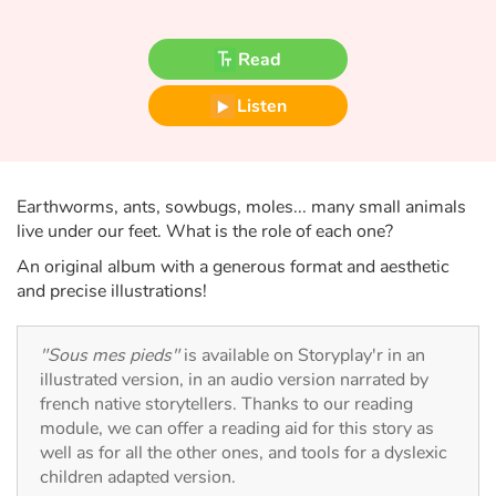
Fable, myth, literature and poetry
Read
Princesses and princes, kings, queens and dragons
Listen
Ogres, monsters and witches
Heroines and Heroes
Earthworms, ants, sowbugs, moles... many small animals
Ecology, nature, seasons
live under our feet. What is the role of each one?
An original album with a generous format and aesthetic
The animals
and precise illustrations!
Travel, epic, investigation, adventure
"Sous mes pieds"
is available on Storyplay'r in an
illustrated version, in an audio version narrated by
Around the world
french native storytellers. Thanks to our reading
module, we can offer a reading aid for this story as
Learning
well as for all the other ones, and tools for a dyslexic
children adapted version.