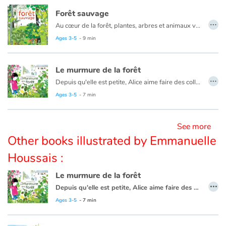
Forêt sauvage
…
Au cœur de la forêt, plantes, arbres et animaux vivent en toute harmonie au gré des saisons. Au printemps, la forêt se réveille. De petites pousses de fleurs et d'arbres percent la terre, les bourgeons gonflent avant d'éclore. L'été, les feuilles des arbres se gorgent de soleil ! Leur ombre protège un jeune faon des prédateurs. Les arbres changent de couleur en automne, leurs feuilles tapissent le sol et nourrissent la terre et ses habitants. Avec l'hiver, vient le silence, végétaux et petits mammifères se sont endormis. Mais gare au sanglier qui creuse dans la neige et le sol pour trouver à manger !
Blog
Ages 3-5
- 9 min
Learn french with Storyplay'r
Le murmure de la forêt
…
French book lists for children
Depuis qu'elle est petite, Alice aime faire des collections. Des collections de plumes, de feuilles, de bouts de bois... Mais celle qu’elle préfère, c'est sa collection de graines ! Un jour, alors qu'elle était en train de les planter juste pour le plaisir de les voir pousser, elle entend un drôle de murmure... le murmure de la forêt ! Alice veut l'aider, alors elle convainc ses camarades de classe de se lancer dans une folle aventure : faire pousser une forêt urbaine dans la cour de l'école !
Au fil des pages, des mois et des années, on observe la forêt d'Alice grandir, accueillir de nouveaux habitants... et le murmure de la forêt se propage doucement.
Ages 3-5
- 7 min
Reading for children
See more
Activities and workshops
Other books illustrated by Emmanuelle
Dyslexia and reading disorders
Houssais :
Le murmure de la forêt
…
Depuis qu'elle est petite, Alice aime faire des collections. Des collections de plumes, de feuilles, de bouts de bois... Mais celle qu’elle préfère, c'est sa collection de graines ! Un jour, alors qu'elle était en train de les planter juste pour le plaisir de les voir pousser, elle entend un drôle de murmure... le murmure de la forêt ! Alice veut l'aider, alors elle convainc ses camarades de classe de se lancer dans une folle aventure : faire pousser une forêt urbaine dans la cour de l'école !
Au fil des pages, des mois et des années, on observe la forêt d'Alice grandir, accueillir de nouveaux habitants... et le murmure de la forêt se propage doucement.
Ages 3-5
- 7 min