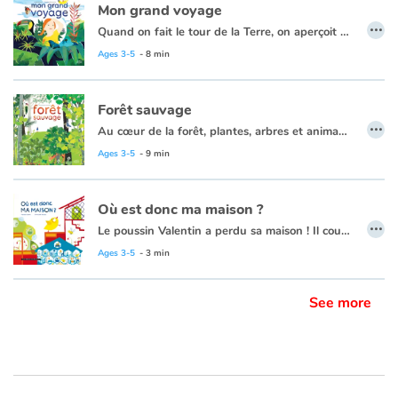
Mon grand voyage
…
Quand on fait le tour de la Terre, on aperçoit des animaux, des insectes, des plantes... Avec les roches, l’eau et l’air, tout ce petit monde s’organise et façonne des tableaux vivants, tous différents. Pour faire sérieux, on les appelle des écosystèmes. Point de départ : la forêt tempérée ! Puis nous plongeons dans la rivière pour émerger, loin loin loin... sur une plage de sable fin. L’excursion continue avec la barrière de corail, la forêt tropicale, la savane... Vient le temps des déserts : beige et chaud pour le Sahara, blanc et froid pour la banquise. Et enfin, l’aventure se termine dans notre propre corps, qui abrite nos gentilles bactéries !
Ages 3-5
- 8 min
Forêt sauvage
…
Au cœur de la forêt, plantes, arbres et animaux vivent en toute harmonie au gré des saisons. Au printemps, la forêt se réveille. De petites pousses de fleurs et d'arbres percent la terre, les bourgeons gonflent avant d'éclore. L'été, les feuilles des arbres se gorgent de soleil ! Leur ombre protège un jeune faon des prédateurs. Les arbres changent de couleur en automne, leurs feuilles tapissent le sol et nourrissent la terre et ses habitants. Avec l'hiver, vient le silence, végétaux et petits mammifères se sont endormis. Mais gare au sanglier qui creuse dans la neige et le sol pour trouver à manger !
Ages 3-5
- 9 min
Où est donc ma maison ?
…
Le poussin Valentin a perdu sa maison ! Il court de-ci, de-là... Il interroge ses voisins...
Ages 3-5
- 3 min
See more