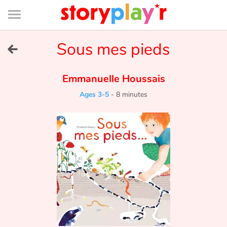
Connexion
Menu
Contenu
Recherche
Bibliothèque
Bas
de
page
Menu
➜
Sous mes pieds
FR
Log in
Emmanuelle Houssais
Ages 3-5
-
8 minutes
Try for free
Library
Awards
Home
Tales and classics in french