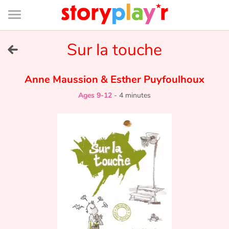
Connexion
Menu
Contenu
Recherche
Bibliothèque
Bas
de
page
Menu
➜
Sur la touche
FR
Log in
Anne Maussion
&
Esther Puyfoulhoux
Ages 9-12
-
4 minutes
Try for free
Library
Awards
Home
Tales and classics in french