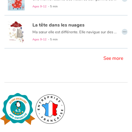
Ages 9-12
- 5 min
Blog
La tête dans les nuages
…
Learn french with Storyplay'r
Ma sœur elle est différente. Elle navigue sur des bateaux de papiers qu’elle plie à longueur de journée...
Ages 9-12
- 5 min
French book lists for children
See more
Reading for children
Activities and workshops
Dyslexia and reading disorders