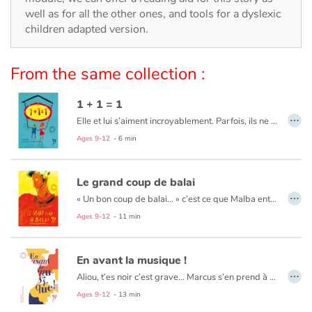
Arts, space, activities
well as for all the other ones, and tools for a dyslexic
children adapted version.
Documentaries
From the same collection :
With the family
1 + 1 = 1
Daily life and hobbies
…
Elle et lui s’aiment incroyablement. Parfois, ils ne se comprennent pas. Et pourtant…
At school
Ages 9-12
- 6 min
Festivals and events
Le grand coup de balai
…
« Un bon coup de balai... » c’est ce que Malba entendait de la part des passants qui passaient devant lui d’un air méprisant. Jusqu’à ce qu’il tombe sur un vrai balai qui allait l’aider à tracer son chemin...
Love and friendship
Ages 9-12
- 11 min
Social issues
En avant la musique !
…
Emotions and feelings
Aliou, t’es noir c’est grave… Marcus s’en prend à Aliou mais à l’école de la République, chaque élève a droit à la Liberté, l’Egalité et la Fraternité. Facile à dire mais à l’école il y a Marcus et sa bande...
Ages 9-12
- 13 min
Formats and illustrations