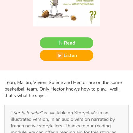
Fable, myth, literature and poetry
Princesses and princes, kings, queens and dragons
Ogres, monsters and witches
Read
Heroines and Heroes
Listen
Ecology, nature, seasons
The animals
Léon, Martin, Vivien, Solène and Hector are on the same
basketball team. Only Hector knows how to play... well,
Travel, epic, investigation, adventure
that's what he says.
Around the world
"Sur la touche"
is available on Storyplay'r in an
illustrated version, in an audio version narrated by
Learning
french native storytellers. Thanks to our reading
module, we can offer a reading aid for this story as