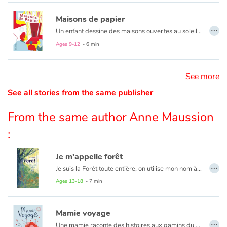
Maisons de papier
Catalogue anglais
…
Un enfant dessine des maisons ouvertes au soleil, à tous vents et à tous gens mais la gomme fait son œuvre… et le lecteur bascule dans la réalité du quotidien
Ages 9-12
- 6 min
Contraste +
See more
See all stories from the same publisher
Help
From the same author Anne Maussion
Home
:
Family
Je m'appelle forêt
…
Schools
Je suis la Forêt toute entière, on utilise mon nom à torts et de travers. Je pourrais tant m’épanouir, si seulement on me laissait faire ! Un manifeste poétique pour faire résonner le cri d’une forêt vosgienne qui, comme ses sœurs autour d’elle, souffre de l’[in]action de l’espèce humaine.
Ages 13-18
- 7 min
Libraries
Mamie voyage
Videos & Tutorials
…
Une mamie raconte des histoires aux gamins du quartier, mais un jour, elle n’est pas là.