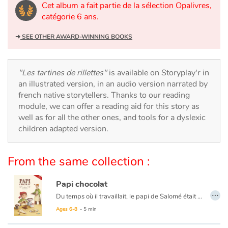
Arts, space, activities
Cet album a fait partie de la sélection Opalivres,
catégorie 6 ans.
Documentaries
➜
SEE OTHER AWARD-WINNING BOOKS
With the family
"Les tartines de rillettes"
is available on Storyplay'r in
Daily life and hobbies
an illustrated version, in an audio version narrated by
french native storytellers. Thanks to our reading
At school
module, we can offer a reading aid for this story as
well as for all the other ones, and tools for a dyslexic
Festivals and events
children adapted version.
Love and friendship
From the same collection :
Social issues
Papi chocolat
…
Du temps où il travaillait, le papi de Salomé était chocolatier. Hélas, depuis qu’il a pris sa retraite, il ne veut plus entendre parler de chocolat. Pour sa petite fille, fini les truffes et les mokas ! Impossible de le faire changer d’avis. Le papi est bien décidé à profiter de sa retraite pour prendre du bon temps. Mais la fillette est tout aussi résolue à retrouver son Papi Chocolat, celui des truffes et des mokas.
Emotions and feelings
Ages 6-8
- 5 min
Formats and illustrations