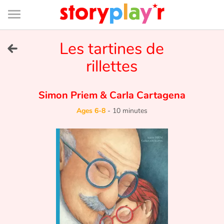
Connexion
Menu
Contenu
Recherche
Bibliothèque
Bas
de
page
Menu
➜
Les tartines de
FR
rillettes
Log in
Simon Priem
&
Carla Cartagena
Try for free
Ages 6-8
-
10 minutes
Library
Awards
Home
Tales and classics in french