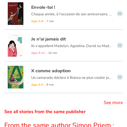
Envole-toi !
…
Catalogue anglais
Chaque année, à l’occasion de son anniversaire, un père peint pour son fils un tableau. Mais pas n’importe quel tableau ! Car ces matins-là, il invite son enfant à entrer dans sa peinture pour lui transmettre un peu des valeurs qu'il a lui même reçues de ses propres parents. Ainsi, au fil des années, il l'aide à gravir une marche ou relever un défi. Jusqu'à ce que l'enfant, devenu grand, prenne son envol.
Ages 6-8
- 7 min
Contraste +
Je n'ai jamais dit
…
Ils s’appellent Madelyn, Agostina, David ou Mademba... Ils viennent des quatre coins du monde.
Help
Comme chacun de nous, ils ont tout au fond de leur cœur un rêve, un secret bien à eux, une peur inavouée...
Ages 9-12
- 10 min
Au fil des pages, ils se dévoilent et nous offrent une part de leur intimité.
Home
X comme adoption
…
Un camarade déclare à Bianca ne plus vouloir jouer avec elle, parce qu’elle est malade. Elle est « nésouzix » ! Bouleversée, l’enfant se confie à la maîtresse qui, à l’aide d’un abécédaire imagé, explique aux enfants ce que signifie être né sous X.
Family
À travers un jeu de piste visuel, à la recherche des lettres de l’alphabet, cet album nous explique que si un enfant né sous X ne sait pas quel sang coule dans ses veines, surtout, qu’il n’en fasse pas une maladie ! Car, ce qui compte avant tout, c’est l’Amour qui l’entoure aujourd’hui.
Ages 6-8
- 8 min
Cet album offre un éclairage original sur la naissance sous X et l'adoption grâce à une histoire qui emploie les lettres de l'alphabet, à partir de ce X énigmatique. C'est plutôt bien écrit, avec simplicité et mettant en valeur des mots positifs comme Amour, Don, Espoir, Famille, Questions, Parents, etc.
Schools
See more
Libraries
See all stories from the same publisher
Videos & Tutorials
From the same author Simon Priem :