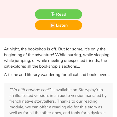
Fable, myth, literature and poetry
Read
Princesses and princes, kings, queens and dragons
Listen
Ogres, monsters and witches
Heroines and Heroes
At night, the bookshop is off. But for some, it's only the
Ecology, nature, seasons
beginning of the adventure! While purring, while sleeping,
while jumping, or while meeting unexpected friends, the
cat explores all the bookshop's sections...
The animals
A feline and literary wandering for all cat and book lovers.
Travel, epic, investigation, adventure
"Un p'tit bout de chat"
is available on Storyplay'r in
Around the world
an illustrated version, in an audio version narrated by
french native storytellers. Thanks to our reading
Learning
module, we can offer a reading aid for this story as
well as for all the other ones, and tools for a dyslexic