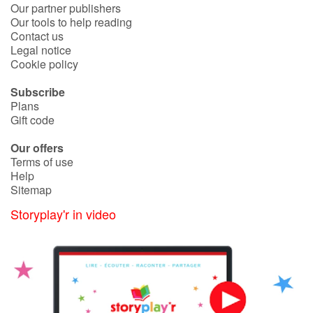
Our partner publishers
Our tools to help reading
Contact us
Blog
Legal notice
Cookie policy
Learn french with Storyplay'r
Subscribe
Plans
French book lists for children
Gift code
Reading for children
Our offers
Terms of use
Help
Activities and workshops
Sitemap
Dyslexia and reading disorders
Storyplay'r in video