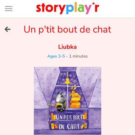
Connexion
Menu
Contenu
Recherche
Bibliothèque
Bas
de
page
Menu
➜
Un p'tit bout de chat
FR
Log in
Liubka
Ages 3-5
-
1 minutes
Try for free
Library
Awards
Home
Tales and classics in french