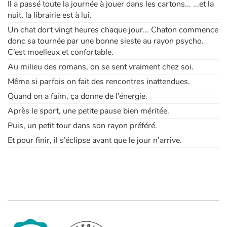
Il a passé toute la journée à jouer dans les cartons... ...et la
nuit, la librairie est à lui.
Blog
Un chat dort vingt heures chaque jour... Chaton commence
donc sa tournée par une bonne sieste au rayon psycho.
C’est moelleux et confortable.
Actualités
Au milieu des romans, on se sent vraiment chez soi.
Par thématique
Même si parfois on fait des rencontres inattendues.
Quand on a faim, ça donne de l’énergie.
Rencontres et témoignages
Après le sport, une petite pause bien méritée.
Puis, un petit tour dans son rayon préféré.
Contes d'ici et d'ailleurs
Et pour finir, il s’éclipse avant que le jour n’arrive.
Autour de la lecture
Apprendre à lire
Livre audio
Activités et ateliers