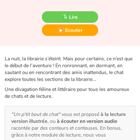
Fable, mythe, littérature et poésie
Lire
Princesses et princes, rois, reines et dragons
Ecouter
Ogres, monstres et sorcières
Héroïnes et héros
La nuit, la librairie s’éteint. Mais pour certains, ce n’est que
Écologie, nature, saisons
le début de l’aventure ! En ronronnant, en dormant, en
sautant ou en rencontrant des amis inattendus, le chat
explore toutes les sections de la librairie...
Les animaux
Une divagation féline et littéraire pour tous les amoureux
Voyage, épopée, enquête, aventure
de chats et de lecture.
Autour du monde
"Un p'tit bout de chat"
vous est proposé
à la lecture
version illustrée
, ou
à écouter en version audio
Apprentissage
racontée par des conteurs et conteuses. En bonus,
grâce à notre module de lecture, nous vous