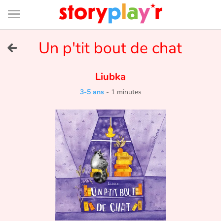
Connexion
Menu
Contenu
Recherche
Bibliothèque
Bas
de
page
Menu
➜
Un p'tit bout de chat
EN
Je me connecte
Liubka
3-5 ans
-
1 minutes
Tester gratuitement
Bibliothèque
Prix
Accueil
Contes d'ici et d'ailleurs