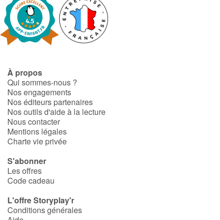
Apprendre les langues
Dyslexie, troubles de la lecture
Nos listes de lecture
À propos
Qui sommes-nous ?
Nos engagements
Les plus lus
Nos éditeurs partenaires
Nos outils d'aide à la lecture
Coups de coeur
Nous contacter
Mentions légales
Charte vie privée
S'abonner
Les offres
Code cadeau
L'offre Storyplay'r
Conditions générales
Aide