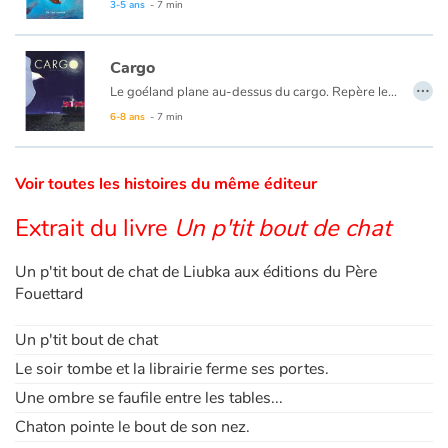
3-5 ans
- 7 min
Catalogue anglais
Cargo
…
Le goéland plane au-dessus du cargo. Repère le Capitaine, si petit d’en haut qu’il le reconnaît à peine.
Cette nuit, l’oiseau va le suivre, luttant contre le vent et les vagues. Surtout, ne pas le perdre de vue. Il doit voler entre l’obscurité du ciel et de la mer, veiller sur lui jusqu’au retour au port.
6-8 ans
- 7 min
Contraste +
Voir toutes les histoires du même éditeur
Aide
Extrait du livre
Un p'tit bout de chat
Accueil
Un p'tit bout de chat de Liubka aux éditions du Père
Famille
Fouettard
Écoles
Un p'tit bout de chat
Le soir tombe et la librairie ferme ses portes.
Médiathèques
Une ombre se faufile entre les tables...
Chaton pointe le bout de son nez.
Vidéos & Tutoriaux