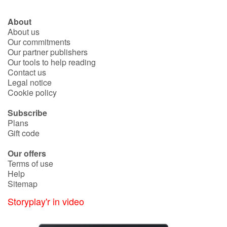
About
Blog
About us
Our commitments
Our partner publishers
Learn french with Storyplay'r
Our tools to help reading
Contact us
French book lists for children
Legal notice
Cookie policy
Reading for children
Subscribe
Plans
Activities and workshops
Gift code
Dyslexia and reading disorders
Our offers
Terms of use
Help
Sitemap
Storyplay'r in video