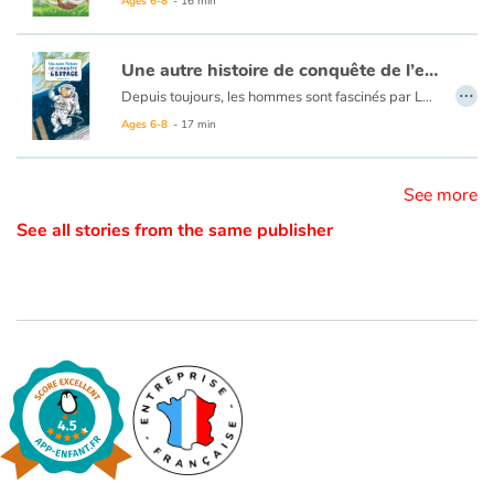
Ages 6-8
- 16 min
Catalogue anglais
Une autre histoire de conquête de l’espace
…
Depuis toujours, les hommes sont fascinés par LE CIEL ET SES ÉTOILES. Partout sur Terre, nous avons inventé des mythes fabuleux, nous avons essayé de comprendre quelle était la place de notre planète dans l’univers et rêvé d’explorer l’espace ! Retraçons ensemble l’extraordinaire chemin accompli de l’Antiquité à aujourd’hui.
Ages 6-8
- 17 min
Contraste +
See more
Help
See all stories from the same publisher
Home
Family
Schools
Libraries
Videos & Tutorials