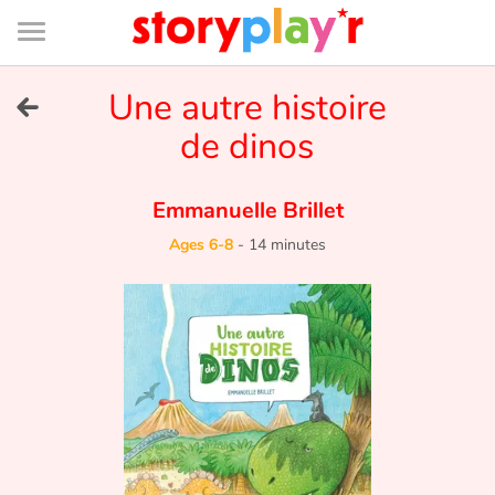
Connexion
Menu
Contenu
Recherche
Bibliothèque
Bas
de
page
Menu
➜
Une autre histoire
FR
de dinos
Log in
Emmanuelle Brillet
Try for free
Ages 6-8
-
14 minutes
Library
Awards
Home
Tales and classics in french