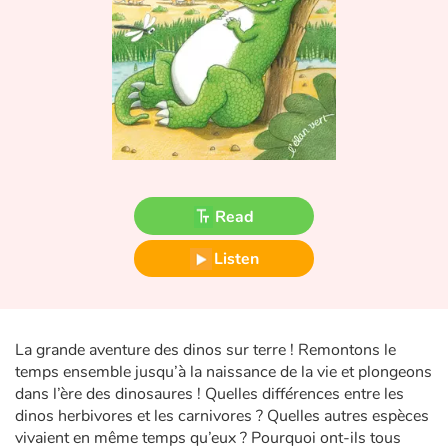
Fable, myth, literature and poetry
Princesses and princes, kings, queens and dragons
Ogres, monsters and witches
Heroines and Heroes
Ecology, nature, seasons
Read
The animals
Listen
Travel, epic, investigation, adventure
La grande aventure des dinos sur terre ! Remontons le
Around the world
temps ensemble jusqu’à la naissance de la vie et plongeons
dans l’ère des dinosaures ! Quelles différences entre les
Learning
dinos herbivores et les carnivores ? Quelles autres espèces
vivaient en même temps qu’eux ? Pourquoi ont-ils tous