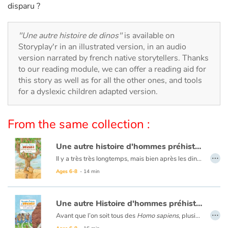
Arts, space, activities
disparu ?
Documentaries
"Une autre histoire de dinos"
is available on
Storyplay'r in an illustrated version, in an audio
With the family
version narrated by french native storytellers. Thanks
to our reading module, we can offer a reading aid for
Daily life and hobbies
this story as well as for all the other ones, and tools
for a dyslexic children adapted version.
At school
From the same collection :
Festivals and events
Une autre histoire d'hommes préhistoriques • Les origines
Love and friendship
…
Il y a très très longtemps, mais bien après les dinosaures, la planète était peuplée de grands singes. Voyons comment l'un d'entre eux a évolué en homme. Pourquoi a-t-il quitté les arbres pour la terre ferme ? Quelles espèces d’HOMMES sont apparues ? Comment étaient-ils ? Poilus ? Voûtés ? Petits ou géants ? Quels outils utilisaient-ils ? Pour quoi faire ?
Après
Une Autre Histoire de Dinos
, déjà écrit et illustré par Emmanuelle Brillet, ce nouvel opus au format généreux nous convie, cette fois-ci, à rencontrer nos aînés les plus anciens : Lucy, la plus connue sans doute, mais d’autres aussi, bien plus vieux qu’elle encore ! Grâce à ce bel album, nous explorons de page en page l’arbre généalogique de l’humanité toute entière.
Ages 6-8
- 14 min
Social issues
Emotions and feelings
Une autre Histoire d'hommes préhistoriques • À la conquête du monde
…
Avant que l’on soit tous des
Homo sapiens
, plusieurs espèces d’Hommes vivaient sur la planète. En Europe, c’étaient les Néandertaliens ! Puis, autour de - 45 000,
Formats and illustrations