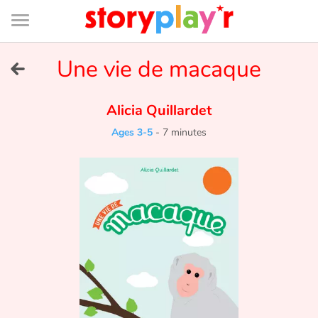
Connexion
Menu
Contenu
Recherche
Bibliothèque
Bas
de
page
Menu
➜
Une vie de macaque
FR
Log in
Alicia Quillardet
Ages 3-5
-
7 minutes
Try for free
Library
Awards
Home
Tales and classics in french