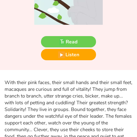
Fable, myth, literature and poetry
Princesses and princes, kings, queens and dragons
Ogres, monsters and witches
Read
Heroines and Heroes
Listen
Ecology, nature, seasons
The animals
With their pink faces, their small hands and their small feet,
macaques are curious and full of vitality! They jump from
Travel, epic, investigation, adventure
branch to branch, utter strange cries, bicker, make up...
with lots of petting and cuddling! Their greatest strength?
Around the world
Solidarity! They live in groups. Bound together, they face
dangers under the watchful eye of their leader. The females
support each other, watch over the young of the
Learning
community... Clever, they use their cheeks to store their
food, then go further away, in the peace and quiet to eat