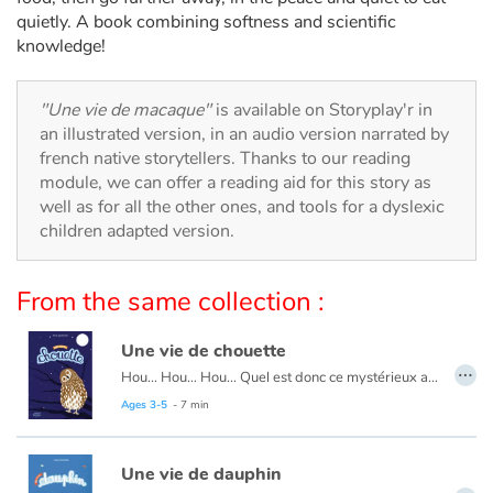
Arts, space, activities
quietly. A book combining softness and scientific
knowledge!
Documentaries
"Une vie de macaque"
is available on Storyplay'r in
With the family
an illustrated version, in an audio version narrated by
french native storytellers. Thanks to our reading
Daily life and hobbies
module, we can offer a reading aid for this story as
well as for all the other ones, and tools for a dyslexic
At school
children adapted version.
Festivals and events
From the same collection :
Love and friendship
Une vie de chouette
…
Hou… Hou… Hou… Quel est donc ce mystérieux animal que l’on n’entend qu’à la nuit tombée ? C’est la chouette, pardi ! Avec ces grands yeux ronds, son petit bec crochu et sa tête qui peut quasiment faire un tour sur elle-même, la chouette est un redoutable prédateur ! Les sens en alerte, elle est l’affût du moindre bruit, du moindre mouvement… Petits rongeurs et insectes sont ses mets préférés ! Avec sa famille, la chouette est fidèle et attentionnée. Les couples se forment pour la vie et prennent soin de leur progéniture à tour de rôle. Même si à l’automne, la famille se sépare, les parents se retrouveront au printemps prochain tandis que les petits vivront de leur côté… leur chouette de vie !
Social issues
Ages 3-5
- 7 min
Emotions and feelings
Une vie de dauphin
Formats and illustrations
…