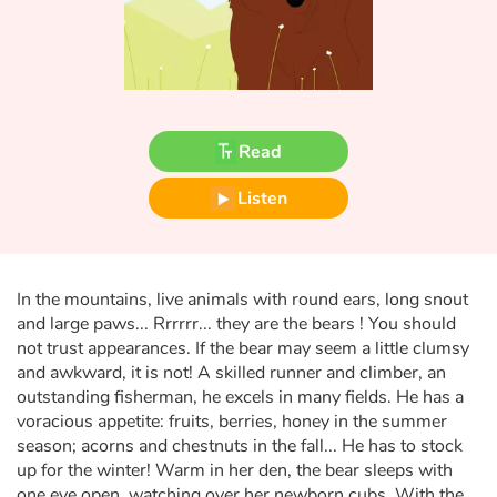
Fable, myth, literature and poetry
Princesses and princes, kings, queens and dragons
Ogres, monsters and witches
Read
Heroines and Heroes
Listen
Ecology, nature, seasons
The animals
In the mountains, live animals with round ears, long snout
and large paws... Rrrrrr... they are the bears ! You should
Travel, epic, investigation, adventure
not trust appearances. If the bear may seem a little clumsy
and awkward, it is not! A skilled runner and climber, an
Around the world
outstanding fisherman, he excels in many fields. He has a
voracious appetite: fruits, berries, honey in the summer
season; acorns and chestnuts in the fall... He has to stock
Learning
up for the winter! Warm in her den, the bear sleeps with
one eye open, watching over her newborn cubs. With the