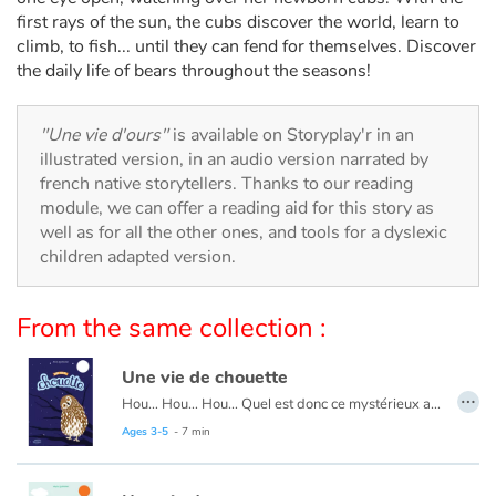
Arts, space, activities
first rays of the sun, the cubs discover the world, learn to
climb, to fish... until they can fend for themselves. Discover
Documentaries
the daily life of bears throughout the seasons!
With the family
"Une vie d'ours"
is available on Storyplay'r in an
illustrated version, in an audio version narrated by
Daily life and hobbies
french native storytellers. Thanks to our reading
module, we can offer a reading aid for this story as
At school
well as for all the other ones, and tools for a dyslexic
children adapted version.
Festivals and events
From the same collection :
Love and friendship
Une vie de chouette
Social issues
…
Hou… Hou… Hou… Quel est donc ce mystérieux animal que l’on n’entend qu’à la nuit tombée ? C’est la chouette, pardi ! Avec ces grands yeux ronds, son petit bec crochu et sa tête qui peut quasiment faire un tour sur elle-même, la chouette est un redoutable prédateur ! Les sens en alerte, elle est l’affût du moindre bruit, du moindre mouvement… Petits rongeurs et insectes sont ses mets préférés ! Avec sa famille, la chouette est fidèle et attentionnée. Les couples se forment pour la vie et prennent soin de leur progéniture à tour de rôle. Même si à l’automne, la famille se sépare, les parents se retrouveront au printemps prochain tandis que les petits vivront de leur côté… leur chouette de vie !
Ages 3-5
- 7 min
Emotions and feelings
Formats and illustrations