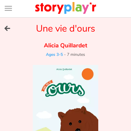
Connexion
Menu
Contenu
Recherche
Bibliothèque
Bas
de
page
Menu
➜
Une vie d'ours
FR
Log in
Alicia Quillardet
Ages 3-5
-
7 minutes
Try for free
Library
Awards
Home
Tales and classics in french