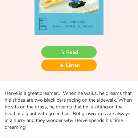
Fable, myth, literature and poetry
Princesses and princes, kings, queens and dragons
Ogres, monsters and witches
Heroines and Heroes
Read
Ecology, nature, seasons
Listen
The animals
Hervé is a great dreamer... When he walks, he dreams that
Travel, epic, investigation, adventure
his shoes are two black cars racing on the sidewalk. When
he sits on the grass, he dreams that he is sitting on the
Around the world
head of a giant with green hair. But grown-ups are always
in a hurry and they wonder why Hervé spends his time
Learning
dreaming!