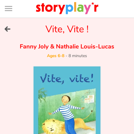
Connexion
Menu
Contenu
Recherche
Bibliothèque
Bas
de
page
Menu
➜
Vite, Vite !
FR
Log in
Fanny Joly
&
Nathalie Louis-Lucas
Ages 6-8
-
8 minutes
Try for free
Library
Awards
Home
Tales and classics in french