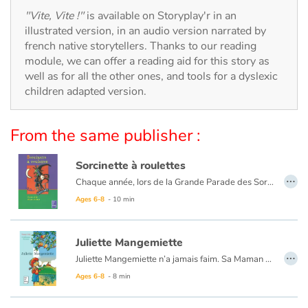
Arts, space, activities
"Vite, Vite !"
is available on Storyplay'r in an
illustrated version, in an audio version narrated by
Documentaries
french native storytellers. Thanks to our reading
module, we can offer a reading aid for this story as
With the family
well as for all the other ones, and tools for a dyslexic
children adapted version.
Daily life and hobbies
From the same publisher :
At school
Sorcinette à roulettes
Festivals and events
…
Chaque année, lors de la Grande Parade des Sorciers, les Dubalai remportent le Chaudron d'Or ! Mais la cadette, Sorcinette, ne semble pas très douée et loupe tous ses sorts. Pourtant, cette année, Sorcinette doit participer au concours. Sa famille est très inquiète...
Ages 6-8
- 10 min
Love and friendship
Social issues
Juliette Mangemiette
…
Juliette Mangemiette n’a jamais faim. Sa Maman est très inquiète. Elle essaie toutes ses recettes !
Emotions and feelings
Ages 6-8
- 8 min
Formats and illustrations