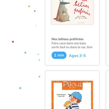
bruyante. Plus possible de se
laver dans le calme. Non,
c'est décidé, elle fera la
grève... la grève du bain !
Mes bêtises préférées
Faire caca dans son bain,
sortir tout nu dans la rue, tirer
la langue à la maîtresse…
1 min
Ages 3-5
Certains animaux ne peuvent
s’en empêcher !