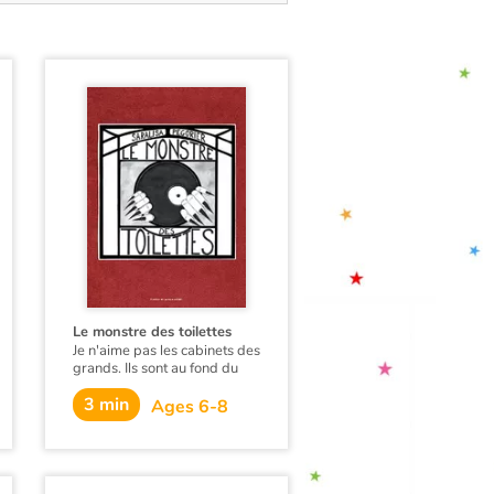
Le monstre des toilettes
Je n'aime pas les cabinets des
grands. Ils sont au fond du
couloir. On est tout seul. Et
3 min
surtout...
Ages 6-8