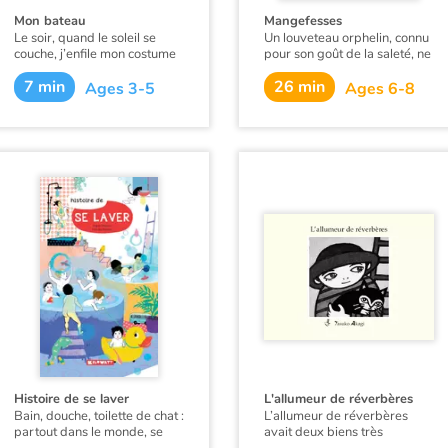
Mon bateau
Mangefesses
Le soir, quand le soleil se
Un louveteau orphelin, connu
couche, j’enfile mon costume
pour son goût de la saleté, ne
de marin et je monte sur mon
cesse de semer le désordre
7 min
26 min
bateau. L’équipage m’attend.
dans une forêt peuplée de
Ages 3-5
Ages 6-8
Une histoire qui associe le
lapins, castors et grenouilles.
moment du coucher et de la
Entre autres farces, son
nuit à une traversée en
passe temps favori consiste à
bateau, avec l’aide de
croquer les fesses des
l’équipage, le calme avant la
enfants. Excédés, les parents
tempête… Embarquez dans
décident de réagir et de faire
l’aventure.
capturer l’incorrigible
vaurien.
Histoire de se laver
L'allumeur de réverbères
Bain, douche, toilette de chat :
L’allumeur de réverbères
partout dans le monde, se
avait deux biens très