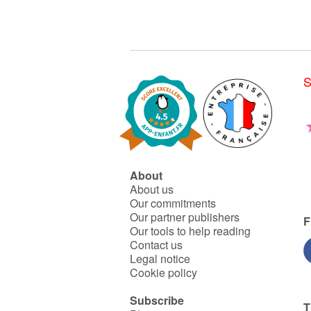
d'Halloween
.
monde rempli de germes! »
Une plongée amusante et
instructive pour tout savoir
(ou presque) sur le monde
fascinant des microbes.
S
About
About us
Our commitments
Our partner publishers
F
Our tools to help reading
Contact us
Legal notice
Cookie policy
Subscribe
T