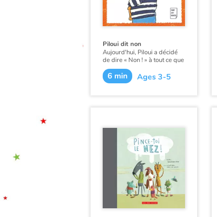
Piloui dit non
Aujourd'hui, Piloui a décidé
de dire « Non ! » à tout ce que
lui demande sa maman et son
6 min
papa. Vraiment tout ?
Ages 3-5