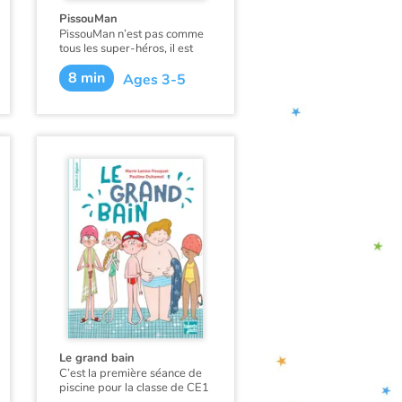
PissouMan
PissouMan n’est pas comme
tous les super-héros, il est
doté d’un pouvoir bien
8 min
particulier... Celui de faire
Ages 3-5
des super-pissous ! Quand le
terrible Monstre de Glace
apparaît, tous les super-
héros sont occupés. Batman
est à la sieste, Spiderman fait
réparer son costume par sa
maman, et Super-Ours a déjà
été capturé. Pissouman
parviendra-t-il à sauver tout
le monde ?!
Le grand bain
C’est la première séance de
piscine pour la classe de CE1