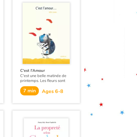
C'est l'Amour
C'est une belle matinée de
printemps. Les fleurs sont
belles et Vladimir le scarabée
7 min
sent naître un sentiment
Ages 6-8
nouveau. Et si c'était cela
l'amour ?