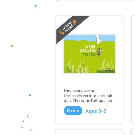
Une souris verte
Une souris verte, qui courait
dans l'herbe, je l'attrape par
la queue, je la montre à ces
6 min
messieurs… Une comptine
Ages 3-5
pour les tout-petits.