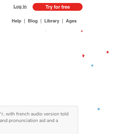
Log in
Try for free
|
|
|
Help
Blog
Library
Ages
'r, with french audio version told
 and pronunciation aid and a