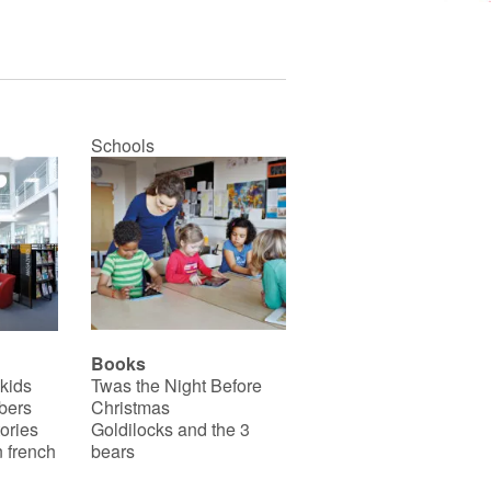
Cette histoire positive
encourage les enfants à se
brosser les dents même si
cela peut s’avérer difficile au
début. Mais il n’est jamais
trop tôt pour instaurer une
bonne routine d’hygiène
Schools
dentaire. Sous la surveillance
d’un parent, les petits
développent ainsi leur
motricité fine et acquièrent
plus d’indépendance.
Ce livre est disponible en
anglais :
Caillou - I can
brush my teeth
Books
 kids
Twas the Night Before
bers
Christmas
ories
Goldilocks and the 3
 french
bears