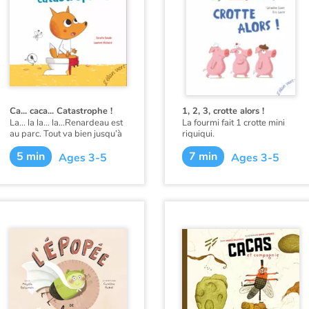
pull en poils de brosse à
dents, tout le monde voudrait
le même.
Tout le monde se
ressemblerait, et du coup on
pourrait me prendre pour le
président de la République
etc...
Ca... caca... Catastrophe !
1, 2, 3, crotte alors !
La… la la… la…Renardeau est
La fourmi fait 1 crotte mini
au parc. Tout va bien jusqu’à
riquiqui.
la ca… caca…catastrophe !
L’écureuil fait 2 crottes sous
5 min
7 min
Ages 3-5
Ages 3-5
une feuille.
Le chat fait 3 crottes et s’en
va.
Jusqu’à 10, je compte les
cacas.
Crotte alors !