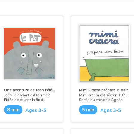
Une aventure de Jean l'éléphant - Le Pet
Mimi Cracra prépare le bain
Jean l'éléphant est terrifié à
Mimi cracra est née en 1975.
l'idée de causer la fin du
Sortie du crayon d’Agnès
monde en pétant. Mais rien
Rosenstiehl pour le magazine
8 min
5 min
ne se passe lorsqu'il ne peut
“Pomme d’api”, cette petite
Ages 3-5
Ages 3-5
plus se retenir.
fille aux joues roses et
cheveux bruns à laquelle il
est facile de s’identifier nous
entraîne avec humour dans
ses aventures quotidiennes.