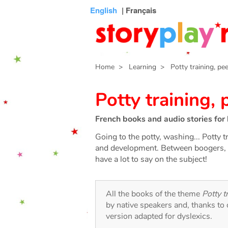
Connexion
Menu
Contenu
Recherche
Bibliothèque
Bas
English
| Français
de
page
Home
> Learning
> Potty training, pee
Potty training, 
French books and audio stories for 
Going to the potty, washing... Potty t
and development. Between boogers, p
have a lot to say on the subject!
All the books of the theme
Potty t
by native speakers and, thanks to
version adapted for dyslexics.