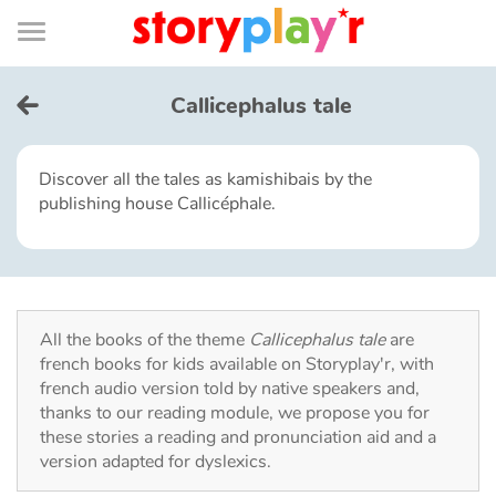
Connexion
Menu
Contenu
Recherche
Bibliothèque
Bas
de
page
Menu
➜
FR
Callicephalus tale
Log in
Discover all the tales as kamishibais by the
publishing house Callicéphale.
Try for free
Library
All the books of the theme
Callicephalus tale
are
Awards
french books for kids available on Storyplay'r, with
french audio version told by native speakers and,
Home
thanks to our reading module, we propose you for
these stories a reading and pronunciation aid and a
Tales and classics in french
version adapted for dyslexics.