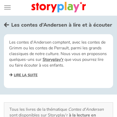
Connexion
Menu
Contenu
Recherche
Bibliothèque
Bas
de
page
Menu
➜
EN
Les contes d’Andersen à lire et à écouter
Je me connecte
Les contes d'Andersen comptent, avec les contes de
Grimm ou les contes de Perrault, parmi les grands
Tester gratuitement
classiques de notre culture. Nous vous en proposons
quelques-uns sur
Storyplay'r
que vous pourrez lire
Bibliothèque
ou faire écouter à vos enfants.
LIRE LA SUITE
Prix
Accueil
Contes d'ici et d'ailleurs
Tous les livres de la thématique
Contes d'Andersen
sont disponibles sur Storyplay’r
à la lecture en