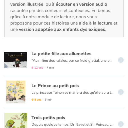
Fable, mythe, littérature et poésie
version illustrée
, ou
à écouter en version audio
racontée par des conteurs et conteuses. En bonus,
grâce à notre module de lecture, nous vous
Princesses et princes, rois, reines et dragons
proposons pour ces histoires une
aide à la lecture
et
une
version adaptée aux enfants dyslexiques
.
Ogres, monstres et sorcières
Héroïnes et héros
La petite fille aux allumettes
…
Écologie, nature, saisons
"Au milieu des rafales, par ce froid glacial, une pauvre fille marchait dans la rue : elle n'avait rien sur la tête, elle était pieds nus." Découvrez ou redécouvrez ce
9-12 ans
- 7 min
Les animaux
Le Prince au petit pois
Voyage, épopée, enquête, aventure
…
La princesse Toinon se mariera dès qu'elle aura trouvé le prince au petit... Le prince au petit quoi ? Au petit poids ? Au petit pouah ? Au petit pois ?
6-8 ans
- 6 min
Autour du monde
Apprentissage
Trois petits pois
…
Depuis quelque temps, Dr Navet et Sir Poireau, deux singuliers détectives, volent au secours des habitants du potager. Au cours de leurs enquêtes, ils résolvent énigmes et secrets. Et qu'advient-il des petits pois lorsqu'ils rencontrent une princesse moderne ? Et puis, pourquoi les dix petits choux ont disparu un soir de Noël ? Si vous voulez connaître le secret des jolies fraises joufflues, il vous faudra suivre les deux détectives.