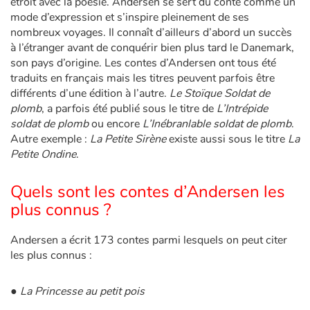
étroit avec la poésie. Andersen se sert du conte comme un
mode d’expression et s’inspire pleinement de ses
nombreux voyages. Il connaît d’ailleurs d’abord un succès
Blog
à l’étranger avant de conquérir bien plus tard le Danemark,
son pays d’origine. Les contes d’Andersen ont tous été
Actualités
traduits en français mais les titres peuvent parfois être
différents d’une édition à l’autre.
Le Stoïque Soldat de
Par thématique
plomb
, a parfois été publié sous le titre de
L’Intrépide
soldat de plomb
ou encore
L’Inébranlable soldat de plomb
.
Autre exemple :
La Petite Sirène
existe aussi sous le titre
La
Rencontres et témoignages
Petite Ondine
.
Contes d'ici et d'ailleurs
Quels sont les contes d’Andersen les
plus connus ?
Autour de la lecture
Andersen a écrit 173 contes parmi lesquels on peut citer
Apprendre à lire
les plus connus :
Livre audio
●
La Princesse au petit pois
Activités et ateliers