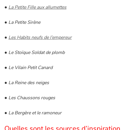
●
La Petite Fille aux allumettes
Apprendre les langues
●
La Petite Sirène
Dyslexie, troubles de la lecture
●
Les Habits neufs de l’empereur
Nos listes de lecture
●
Le Stoïque Soldat de plomb
Les plus lus
●
Le Vilain Petit Canard
Coups de coeur
●
La Reine des neiges
●
Les Chaussons rouges
●
La Bergère et le ramoneur
Quelles sont les sources d’inspiration