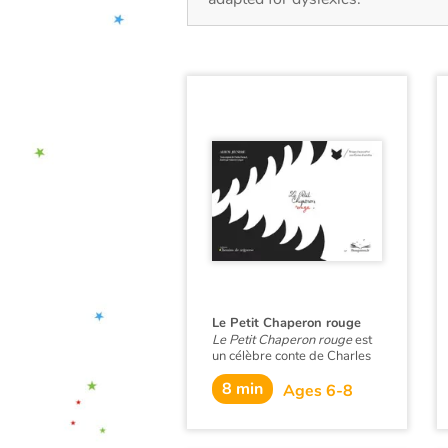
Le Petit Chaperon rouge
Le Petit Chaperon rouge
est
un célèbre conte de Charles
Perrault. Il raconte l’histoire
8 min
d’une petite fille qui doit
Ages 6-8
traverser la forêt pour aller
voir sa grand-mère. Mais sur
son chemin, elle rencontre un