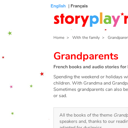
Connexion
Menu
Contenu
Recherche
Bibliothèque
Bas
English
| Français
de
page
Home
> With the family
> Grandparen
Grandparents
French books and audio stories for 
Spending the weekend or holidays wit
children. With Grandma and Grandpa, 
Sometimes grandparents can also be a
or sad.
All the books of the theme
Grandp
speakers and, thanks to our readi
adapted for dyslexics.