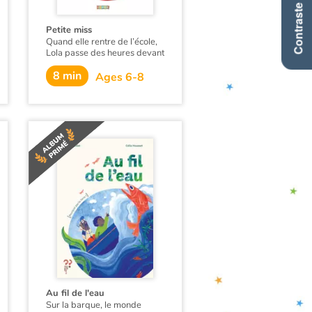
Contraste +
Petite miss
Quand elle rentre de l’école,
Lola passe des heures devant
la glace : elle se regarde, se
8 min
maquille, s’entraîne à défiler
Ages 6-8
comme un vrai mannequin.
Mais la situation se complique
lorsque Tatie Christelle
propose de l’inscrire au
concours des Petites Miss…
Au fil de l'eau
Sur la barque, le monde