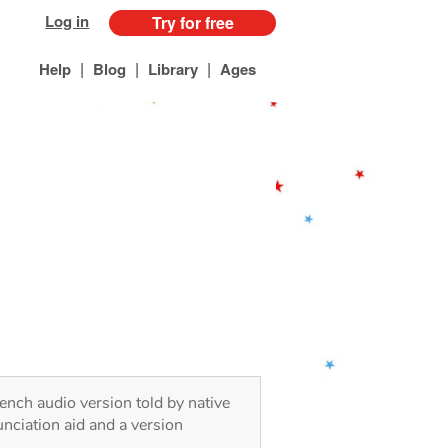
Log in
Try for free
|
|
|
Help
Blog
Library
Ages
rench audio version told by native
nciation aid and a version