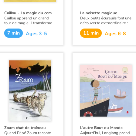
Caillou - La magie du compost
La noisette magique
Caillou apprend un grand
Deux petits écureuils font une
tour de magie. Il transforme
découverte extraordinaire :
des déchets en nourriture
une noisette géante ! Serait-
7 min
11 min
pour les plantes !
elle magique ? Grand-Père
Ages 3-5
Ages 6-8
leur explique que c’est une
Ce livre est aussi disponible
châtaigne et s’empresse de la
en anglais :
Caillou, The
cacher pour la déguster cet
magic of compost
.
hiver. Le jour venu, Grand-
Père a oublié sa cachette. Il
s’ensuit une formidable
chasse au trésor pour la
retrouver. En vain.
Zoum chat de traîneau
L'autre Bout du Monde
Quand Pépé Zoum raconte
Aujourd’hui, Langlang prend