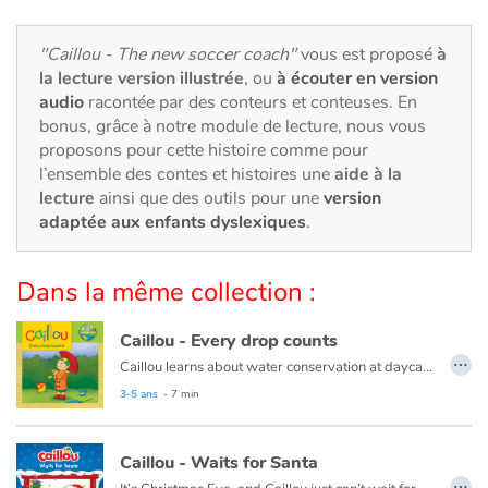
Art, espace, activité
"Caillou - The new soccer coach"
vous est proposé
à
Documentaires
la lecture version illustrée
, ou
à écouter en version
audio
racontée par des conteurs et conteuses. En
En famille
bonus, grâce à notre module de lecture, nous vous
proposons pour cette histoire comme pour
Quotidien et loisirs
l’ensemble des contes et histoires une
aide à la
lecture
ainsi que des outils pour une
version
À l'école
adaptée aux enfants dyslexiques
.
Fêtes et évènements
Dans la même collection :
Amour et amitié
Caillou - Every drop counts
…
Caillou learns about water conservation at daycare. When he gets home, he looks for ways to save water. Every drop adds up!
Sujets de société
This book is also available in French:
Caillou, chaque goutte compte
3-5 ans
- 7 min
Émotions et sentiments
Caillou - Waits for Santa
…
Formats et illustrations