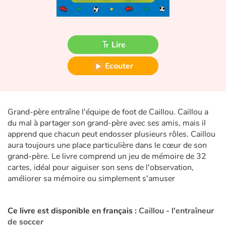
Fable, mythe, littérature et poésie
Princesses et princes, rois, reines et dragons
Lire
Ogres, monstres et sorcières
Ecouter
Héroïnes et héros
Écologie, nature, saisons
Grand-père entraîne l'équipe de foot de Caillou. Caillou a
du mal à partager son grand-père avec ses amis, mais il
Les animaux
apprend que chacun peut endosser plusieurs rôles. Caillou
aura toujours une place particulière dans le cœur de son
Voyage, épopée, enquête, aventure
grand-père. Le livre comprend un jeu de mémoire de 32
cartes, idéal pour aiguiser son sens de l'observation,
Autour du monde
améliorer sa mémoire ou simplement s'amuser
Apprentissage
Ce livre est disponible en français :
Caillou - l'entraîneur
de soccer