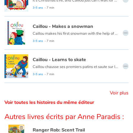
It’s Christmas Eve, and Caillou just can’t wait for night time. He plans to stay up all night to see Santa, but he finds this a lot harder than he thought it would be.
This book is also available in French:
Caillou, la veille de Noël
3-5 ans
- 7 min
Catalogue anglais
Caillou - Makes a snowman
…
Caillou makes his first snowman with the help of his friend, Sarah.
Contraste +
This book is also available in French:
Caillou et le bonhomme de neige
3-5 ans
- 7 min
Aide
Caillou - Learns to skate
…
Caillou chausse ses premiers patins et saute sur la glace. Après plusieurs chutes et bien des encouragements de la part de papa et maman, Caillou patine enfin !
Accueil
Ce livre est aussi disponible en français :
Caillou apprend à patiner
3-5 ans
- 7 min
Famille
Voir plus
Écoles
Voir toutes les histoires du même éditeur
Médiathèques
Autres livres écrits par Anne Paradis :
Vidéos & Tutoriaux
Ranger Rob: Scent Trail