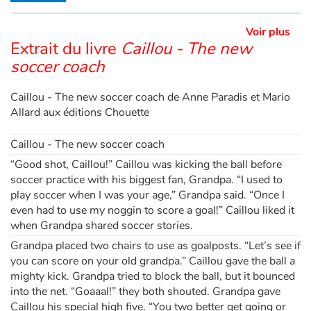
Ce livre est disponible en anglais :
Caillou - The new soccer coach
Voir plus
Extrait du livre
Caillou - The new
soccer coach
Caillou - The new soccer coach de Anne Paradis et Mario
Allard aux éditions Chouette
Caillou - The new soccer coach
“Good shot, Caillou!” Caillou was kicking the ball before
soccer practice with his biggest fan, Grandpa. “I used to
play soccer when I was your age,” Grandpa said. “Once I
even had to use my noggin to score a goal!” Caillou liked it
when Grandpa shared soccer stories.
Grandpa placed two chairs to use as goalposts. “Let’s see if
you can score on your old grandpa.” Caillou gave the ball a
mighty kick. Grandpa tried to block the ball, but it bounced
into the net. “Goaaal!” they both shouted. Grandpa gave
Caillou his special high five. “You two better get going or