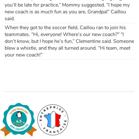
you’ll be late for practice,” Mommy suggested. “I hope my
new coach is as much fun as you are, Grandpa!” Caillou
said.
When they got to the soccer field, Caillou ran to join his
teammates. “Hi, everyone! Where’s our new coach?” “I
don’t know, but I hope he’s fun,” Clementine said. Someone
blew a whistle, and they all turned around. “Hi team, meet
your new coach!”