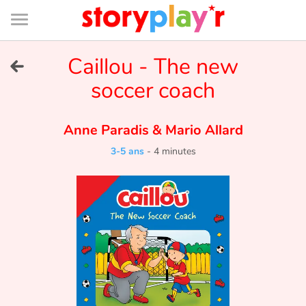
Connexion
Menu
Contenu
Recherche
Bibliothèque
Bas
de
page
Menu
➜
Caillou - The new
EN
soccer coach
Je me connecte
Anne Paradis
&
Mario Allard
Tester gratuitement
3-5 ans
-
4 minutes
Bibliothèque
Prix
Accueil
Contes d'ici et d'ailleurs