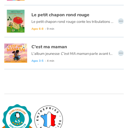
Le petit chapon rond rouge
…
Le petit chapon rond rouge conte les tribulations d’un enfant un peu un peu plus gros, un peu plus empoté, un peu plus timide que les autres qui subit d’abord les railleries de toute une basse-cour avant de susciter l’admiration de ceux qui se moquaient de lui. C’est une fable très drôle, très ingénieuse et tendre qui, en parlant de poules, de loup, du petit chaperon rouge, réussit à aborder avec finesse la question de la différence et à la rendre vraiment accessible aux jeunes lecteurs.
Ages 6-8
- 9 min
C'est ma maman
…
L'album jeunesse
C'est MA maman
parle avant tout de la relation entre une petite fille et sa maman. Les thèmes du handicap et du validisme découlent naturellement de ce quotidien sans misérabilisme ni héroïsation.
Ages 3-5
- 4 min