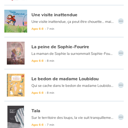
Une visite inattendue
…
Une visite inattendue, ça peut être chouette... mais tout dépend du visiteur ! Cette histoire pleine d’humour et de fantaisie présente une petite famille qui rentre chez elle et fait face à une visiteuse qu’elle préfèrerait éviter. Mais que faire alors ? Paniquer ? Crier ? Chanter ? Lui lancer de la nourriture ? La petite famille n’est pas à court d’idées, mais fera-t-elle le bon choix ?
Ages 6-8
- 7 min
La peine de Sophie-Fourire
…
La maman de Sophie la surnommait Sophie-Fourire, parce qu’elles riaient toujours en trompette et en accordéon ensemble, surtout quand elles faisaient des grimaces devant le miroir. Lorsque sa maman s’en va pour toujours à cause d’un accident, Sophie n’arrive plus à retrouver son joli rire, même si son papa et ses amies veulent bien l’aider à le récupérer. Finalement, ce n’était peut-être pas le rire qui était perdu, mais quelque chose d’autre, un autre sentiment qu’il fallait laisser sortir pour que le rire puisse réapparaître…
Ages 6-8
- 8 min
Le bedon de madame Loubidou
…
Qui se cache dans le bedon de madame Loubidou?
Tout le monde se pose la question. Perché sur sa branche, l’oiseau du voisinage croit que ce sera un chat. Le chat, lui, s’imagine que ce sera une belle grosse souris appétissante. Le ballon, délaissé depuis quelques temps, espère que ce sera un ballon, pour lui permettre d’avoir un peu de compagnie. Le grand frère veut que ce soit un garçon, la grande soeur souhaite l’arrivée d’une fille.
Ages 6-8
- 8 min
Chacun a de grandes attentes. Mais ils découvriront qu’un bébé, c’est bien joli, mais que ça ne peut pas jouer aussi rapidement qu’ils le souhaiteraient.
Tala
…
Sur le territoire des loups, la vie suit tranquillement son cours. Tala, l'enfant sauvage, y grandit jour après jour. Mais une étrange bête va croiser son chemin… et changer son destin !
Au format papier, ce livre est un album recto-verso. Découvrez cette histoire du
Ages 6-8
- 7 min