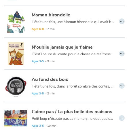
Une fois par an, les manchots s'enfoncent dans les terres, en cadence et à la queue leu leu… mais où vont-ils ? C'est l'heure de leur rendez-vous galant ! Ils vont s'accoupler et donner naissance à la prochaine génération.
Si c'est la maman manchot qui pond, c'est le papa manchot qui couve ! Les mâles font bien attention à ce que l'œuf ne touche jamais le sol glacé, alors quand le vent glacial souffle trop fort, tous les papas se blottissent les uns contre les autres !
Maman hirondelle
…
Pendant que les papas couvent, les mamans repartent vers l'océan afin de reprendre des forces. Une fois l'œuf éclos, ce sera au tour des mâles d'aller chasser. Puis viendra le moment où le petit manchot sera assez grand pour son premier plongeon…
Il était une fois, une Maman hirondelle qui avait bien du chagrin ce matin là. Elle venait de perdre un petit oeuf auquel elle tenait énormément. Son fils Gabriel tentait de la consoler, avec beaucoup de douceur et d'empathie.
Un album plein de douceur et de délicatesse pour découvrir le quotidien des manchots.
Cet album aborde le thème du deuil périnatal avec délicatesse et subtilité.
Ages 6-8
- 7 min
Retrouvez ce livre en anglais ici :
Mama Bird
.
N'oublie jamais que je t'aime
…
C’est l’heure du conte pour la classe de Maîtresse Amandine. Hélène la bibliothécaire commence à lire… Mon trésor, petit monstre, toutouille, p'tit pou, boubou, saucissette..., ils en ont des jolis p'tits noms, à la maison, les enfants. Mais, chez Valentin, point de mots doux ; sa maman est si fatiguée qu'elle n'a plus que des mots durs, des mots tout noirs qui étouffent. Une belle histoire, simple et émouvante, portée des dessins d'une infinie tendresse.
Les difficultés du quotidien rendent parfois impossible toute forme de communication non violente entre une maman (ou un papa) et son enfant. Il importe donc à chacun d'être attentif aux autres et d'essayer de ne jamais oublier de leur témoigner notre amour.
Ages 3-5
- 9 min
Au fond des bois
…
Il était une fois, dans la forêt sombre des contes, une enfant égarée.
Ages 3-5
- 2 min
J’aime pas / La plus belle des maisons
…
Petit loup n’écoute pas sa maman, ne veut pas obéir, n’en fait qu’à sa tête. Mais peut-on dire non à un gros câlin ?!
Le chat aime dormir dans son panier, l’escargot à la plus belle des demeures… Mais la plus belle des maisons est celle de mon petit frère !!
Ages 3-5
- 10 min