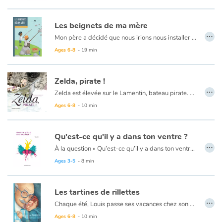
Catalogue anglais
Les beignets de ma mère
…
Mon père a décidé que nous irions nous installer à Montgomery, chez ma grand-mère. Les noirs n’y sont pas mieux traités mais j’y serais plus en sécurité. Et puis, ma grand-mère fait la meilleure purée de haricots rouges du quartier ! Nous prenions souvent le bus pour traverser la ville. Les noirs assis à l’arrière, les blancs assis devant. Un jour, avant Noël, une dame a refusé de laisser sa place à un blanc. Elle a osé lui dire non. Ce fut le début d’une grande protestation.
Ages 6-8
- 19 min
Contraste +
Zelda, pirate !
…
Help
Zelda est élevée sur le Lamentin, bateau pirate. D’abord moussaillon, elle devient vite Capitaine des pirates. C’est la plus courageuse de tous et tous lui obéissent !
Ages 6-8
- 10 min
Home
Mais un jour, Zelda veut… redevenir une petite fille en robes et dentelles. Mais est-ce vraiment ce qui la rend heureuse ?
Qu'est-ce qu'il y a dans ton ventre ?
Family
…
À la question « Qu’est-ce qu’il y a dans ton ventre ? », une mère livre à son enfant une réponse poétique, parfois drôle et surprenante. Dans son ventre, il y a un grain de sable, un dinosaure endormi ou encore un drôle de magicien qui la transforme chaque jour.
La justesse du texte de Sara Trofa étonne autant que les illustrations colorées d’Elis Wilk font pétiller l’imagination.
Ages 3-5
- 8 min
Schools
Tout en subtilité, cet album lève doucement le voile sur les mystères de la maternité… jusqu’au jour de l’heureux événement.
Libraries
Le texte est extrêmement poétique et s’accorde à merveille avec le beau travail d’illustration d’Elis Wilk. C’est un album coloré qui parle d’une façon très imagée de l’enfant qui va venir.
Les tartines de rillettes
…
Chaque été, Louis passe ses vacances chez son grand-père, qui le régale de tartines de rillettes pour le goûter. Tous deux sont très complices, mais on comprend aussi que leur relation est encombrée de non-dit...
Videos & Tutorials
Ages 6-8
- 10 min