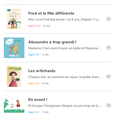
Fred et la fille différente
…
Moi, c'est Fred Baramine. J'ai 8 ans, j'habite 7 rue Cénou. Samedi, la journée avait super bien commencé : avec Maman, on regardait les dessins animés... jusqu'à ce que sa cousine Caroline arrive avec sa fille ! Elle était - comment dire ? - différente. On m'a expliqué qu'elle était née avec « la trisomie 21 »...
Ages 9-12
- 8 min
Alexandre a trop grandi !
…
Madame Chat vient d'avoir un bébé et Madame Lapin est en admiration devant ce tout-petit qu'elle trouve tellement mignon ! Alexandre observe sa maman prendre le bébé dans ses bras et il en éprouve beaucoup de peine...
Un album pour aborder l'arrivée d'un bébé ou aider l'enfant à grandir tout simplement. Le message est accompagné d'un dessin très concret et plein d'humour. Un bon moment à partager
Ages 3-5
- 3 min
Les artichauts
…
Chaque soir, au moment du repas, la petite Jeanne est inquiète. Elle attend sans faire de bruit. Et ce qu'elle redoute finit toujours par arriver : la dispute, la colère, les cris. Jeanne a peur. Elle s'enfuit parfois, chez Mamie ou dans la plaine, sur son vélo bleu. Mais ce soir, il pleut et il fait nuit.... Alors elle ferme les yeux, elle appuie très fort ses mains sur ses oreilles et elle s'évade, loin, très loin d'ici, là où sa vie est belle, là où sa vie sera belle...
Ages 6-8
- 9 min
En avant !
…
Et lorsque l’imaginaire éloigne un peu trop de la maison notre petit homme, pris à son propre jeu, que se passera-t-il ? L’aventure est au coin de la rue mais la forêt est immense et pleine de dangers…
Ages 3-5
- 7 min