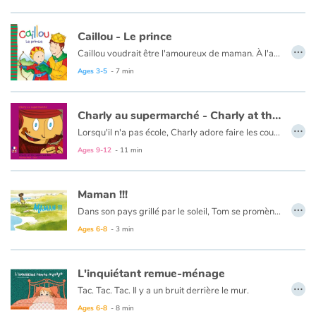
Caillou - Le prince
…
Caillou voudrait être l'amoureux de maman. À l'aide d'une histoire, papa lui explique que c'est impossible.
Ce livre est aussi disponible en anglais :
Caillou, The Prince
Ages 3-5
- 7 min
Charly au supermarché - Charly at the supermarket
…
Lorsqu'il n'a pas école, Charly adore faire les courses avec Maman. Ce qu'il aime plus que tout, c'est mettre ce qu'il veut dans le caddie et surtout, sans demander l'avis de Maman, absorbée par sa propre liste. C'est à la caisse que tous les comptes se règlent.
Le texte est en français et en anglais.
Ages 9-12
- 11 min
Maman !!!
…
Dans son pays grillé par le soleil, Tom se promène au bord de la rivière, lorsqu’il découvre un œuf à ses pieds. À quel animal peut-il appartenir ? Tom se met à la recherche de la maman de cet œuf perdu, cela ne sera pas sans mésaventures. S’ensuit une longue promenade à la découverte des animaux qui habitent le billabong.
Ages 6-8
- 3 min
L'inquiétant remue-ménage
…
Tac. Tac. Tac. Il y a un bruit derrière le mur.
Faustine et son Papouch partent en chasse de l’étrange bestiole qui hante la nuit.
Ages 6-8
- 8 min