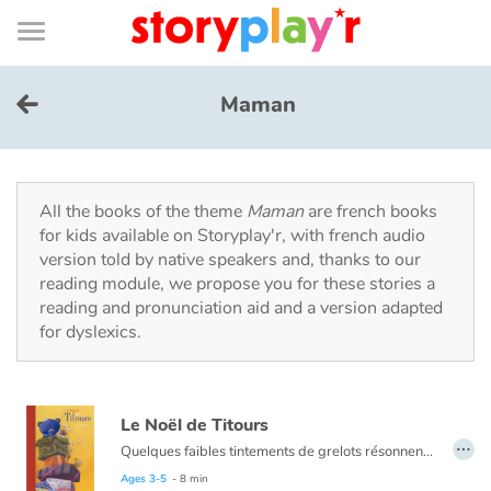
Connexion
Menu
Contenu
Recherche
Bibliothèque
Bas
de
page
Menu
➜
FR
Maman
Log in
Try for free
All the books of the theme
Maman
are french books
for kids available on Storyplay'r, with french audio
version told by native speakers and, thanks to our
Library
reading module, we propose you for these stories a
reading and pronunciation aid and a version adapted
for dyslexics.
Awards
Home
Le Noël de Titours
…
Tales and classics in french
Quelques faibles tintements de grelots résonnent encore au loin, puis le silence envahit la pièce... Quenotte découvre alors un ours en peluche qui ne veut pas être un jouet et qui exige sa maman! Notre courageuse souris décide d'accompagner l'ourson pour la retrouver : une grande aventure les attend! Vous ne regarderez plus jamais les étoiles de la même façon...
Ages 3-5
- 8 min