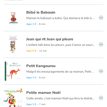
Bébé le Babouin
…
Maman le babouin a bobo. Qui donnera le bibi à bébé le Babouin ? Tata Brebis babille… Bébé le Babouin babine son bibi avec moi ?
Ages 3-5
- 6 min
Jean qui rit Jean qui pleure
…
L’enfant naît dans les pleurs, puis il lance un sourire, puis de nouveau il pleure de nouveau il sourit. Soudain il rit.
Ages 6-8
- 12 min
Petit Kangourou
…
Malgré les encouragements de sa maman, Petit Kangourou a du mal à sortir de sa poche. Tout lui fait peur, la lumière, le vent, les bruits. Enfin, gagné par la curiosité, le voilà qui s’élance.
Ages 3-5
- 6 min
Petite maman Noël
…
Cette année, c’est maman Noël qui fera la distribution des cadeaux. Pour ça, il faut être bien prête et, surtout, bien habillée : les collants, les bas, la robe et le manteau… tous ces morceaux à enfiler, pour faire une belle tournée ! Mais attention de ne rien oublier !
Ages 3-5
- 7 min