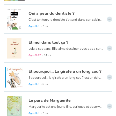
Qui a peur du dentiste ?
…
C’est ton tour, le dentiste t’attend dans son cabinet de tortures. Il a un masque blanc sur la figure. Il a mis en vitrine toute une collection de dents…Comment échapper à ce monstre sanguinaire ?
Ages 3-5
- 7 min
Et moi dans tout ça ?
…
Lola a sept ans. Elle aime dessiner avec papa sur la grande table du salon, aller au zoo de Vincennes avec sa maman et manger des gaufres saupoudrées de sucreglace. Elle aime son lapin Léopold tout abîmé, sa copine Maou et les courses d'escargots sous la pluie. Elle aime aussi les histoires qui font peur, surtout les histoires de sorcières.
Ages 9-12
- 14 min
Et pourquoi… La girafe a un long cou ?
…
Et pourquoi... la girafe a un long cou ? est un échange de questions/réponses entre un jeune enfant et sa maman à propos du long cou de la girafe. Au moment où l’adulte est à court d’arguments, l’enfant prend le relais, fournissant ses propres réponses, moins académiques certes, mais pleines d’imagination.
Ages 3-5
- 6 min
Le parc de Marguerite
…
Marguerite est une jeune fille, curieuse et observatrice du monde. Comme sa maman, elle aime beaucoup se rendre au parc pour y observer la nature: les arbres et leur feuillage, mais aussi les gens qui s’y promènent avec leurs chiens. Malheureusement, sa maman doit rester à la maison, au lit. Comment faire, pour qu’elle puisse continuer à profiter du spectacle de la nature et à rire de la ressemblance entre les chiens et leur maîtres ? La petite Marguerite trouvera une solution. Si sa maman ne peut pas aller au parc, le parc se déplacera chez elle…
Voici un album qui traite le sujet de l’écologie avec une belle touche de surréalisme et qui nous fait rêver d’un monde plus vert et plus ouvert.
Ages 3-5
- 7 min