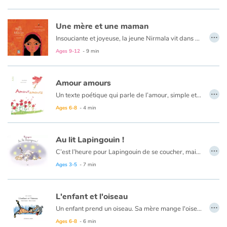
Une mère et une maman
…
Insouciante et joyeuse, la jeune Nirmala vit dans un petit village de l'Inde. Un jour, sa vie bascule et change à tout jamais. Dans cette contrée lointaine, les coutumes ancestrales sont parfois cruelles, et ce qui est un bonheur devient un malheur pour cette jeune femme encore enfant. Seuls son courage et l'amour immense qu'elle renferme transformeront sa vie, celle de l'enfant qu'elle porte, celle de cette autre maman qui attend par-delà les frontières.
Ages 9-12
- 9 min
Amour amours
…
Un texte poétique qui parle de l’amour, simple et si compliqué à la fois. Un texte qui parle des émotions qui nous traversent chaque jour de notre vie et que nous prenons rarement le temps de dire et d’écouter. Des émotions qui souvent nous submergent mais nous construisent petit à petit et nous permettent de grandir. Un livre pour ne pas oublier de dire « Je t’aime ».
Ages 6-8
- 4 min
Au lit Lapingouin !
…
C’est l’heure pour Lapingouin de se coucher, mais il a tendance à trainer les nageoires pour y aller. Alors il fait tout pour gagner du temps, cherchant milles excuses, malgré les rappels de sa maman. À force de l’attendre, celle-ci s’endort dans son lit sans qu’il s’en rende compte. Occupé à chercher « Moudoux », son papa lui demande ce qu’il est en train de faire. Tout coi, il réfléchit et n’arrive pas à se souvenir ce que lui avait demandé de faire sa maman. Un traité illustratif d’une grande finesse tout en douceur.
Ages 3-5
- 7 min
L'enfant et l'oiseau
…
Un enfant prend un oiseau. Sa mère mange l'oiseau et, quand l'enfant le lui réclame, elle lui donne du maïs. Les termites mangent le maïs et donnent à l'enfant des pots de terre. Et ainsi de suite jusqu'au babouin qui mange les fèves...
Ages 6-8
- 6 min