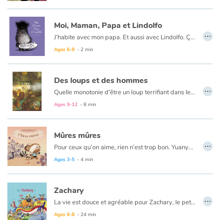
Moi, Maman, Papa et Lindolfo
…
J’habite avec mon papa. Et aussi avec Lindolfo. Ça ne dérange pas papa que Lindolfo dorme dans ma chambre.
Ages 6-8
- 2 min
Des loups et des hommes
…
Quelle monotonie d'être un loup terrifiant dans le monde des contes. Petit loup n'en peut plus de ce travail répétitif, il veut découvrir le vaste monde des humains et, à son tour, écouter puis raconter des histoires. Mais la rencontre avec les hommes se révélera bien cruelle et décevante. Cette histoire traduite du persan est illustrée de manière très originale. Les dessins d'une étonnante richesse contribuent à créer un effroi certain et nous plongent dans un univers étrange.
Ages 9-12
- 8 min
Mûres mûres
…
Pour ceux qu’on aime, rien n’est trop bon. Yuanyuan le petit panda roux le sait bien. Alors, Yuanyuan garde les mûres mûres pour sa mamie, et même le serpent She est d’accord avec lui !
Ages 3-5
- 4 min
Zachary
…
La vie est douce et agréable pour Zachary, le petit acarien, et pour sa famille, qui vivent enfouis dans la moquette d'une belle maison. Mais, un jour, leur vie est chamboulée par le départ des occupants de la demeure et par l'arrivée d'une nouvelle famille. C'est l'occasion pour Zachary de s'interroger sur lui-même, sur le regard des autres et sur les idées reçues...
Ages 6-8
- 24 min