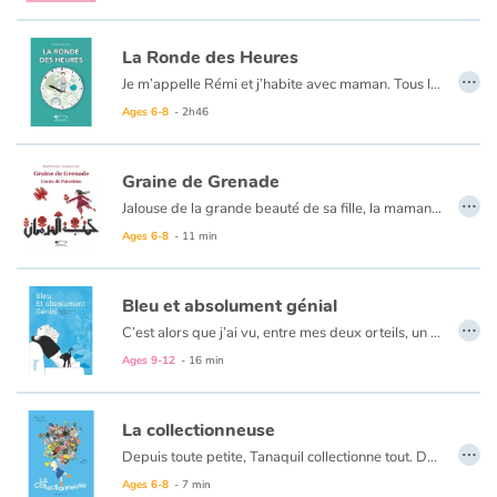
La Ronde des Heures
…
Je m’appelle Rémi et j’habite avec maman. Tous les jours, elle me réveille, m’aide à me laver, à m’habiller. Elle me prépare à manger, me fait lire… Elle est toujours avec moi, sauf quand je suis à l’école. Aujourd’hui, quand je suis rentré, maman n’était pas là. J’ai pensé qu’elle me faisait une blague et je l’ai cherchée partout, mais je ne l’ai pas trouvée. Où est-elle?? Et surtout, comment vais-je me réveiller, me laver, m’habiller, manger?? Toutes ces questions me donnent mal à la tête, alors j’ai pris mon cahier de lecture et je m’y suis mis. D’habitude, la lecture me fatigue, mais là, elle me permet d’oublier que maman n’est pas là. Et puis, quand elle rentrera, elle sera fière de moi?!
Ages 6-8
- 2h46
Graine de Grenade
…
Jalouse de la grande beauté de sa fille, la maman de Graine de Grenade décide de l’abandonner dans les bois. Graine de Grenade est sauvée par une étrange ogresse qui l’adopte et l’élève. Mais sa mère l’apprend et lui fait parvenir un peigne aux dents empoisonnées…
Un conte traditionnel palestinien, illustré en broderies palestiniennes.
Ages 6-8
- 11 min
Bleu et absolument génial
…
C’est alors que j’ai vu, entre mes deux orteils, un petit fil bleu. Un brin de laine de mes chaussettes, celles que Maman m’avait offertes. Ça m’a calmée d’un coup.
Un texte fort qui aborde l’absence d’un parent à travers le point de vue d’une enfant.
Ages 9-12
- 16 min
La collectionneuse
…
Depuis toute petite, Tanaquil collectionne tout. Des doudous et des peluches, des mousses et des lichens, des autocollants et du parfum, des théières et des guitares. Tant et si bien que, tout le long de sa vie, Tanaquil n’a jamais eu de place pour autre chose... Saura-t-elle accueillir ce qui pourrait arriver ?
Ages 6-8
- 7 min