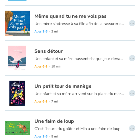
Même quand tu ne me vois pas
…
Une mère s’adresse à sa fille afin de la rassurer sur son amour, même lorsqu’elles ne sont pas ensemble... à l’école, pendant l’activité du mercredi après-midi ou tout simplement quand l’enfant est seule dans sa chambre. Le temps passe, la petite fille grandit, sa personnalité se construit et quel bonheur pour une mère de voir s’épanouir son enfant.
Ages 3-5
- 2 min
Sans détour
…
Une enfant et sa mère passent chaque jour devant une dame assise sur le sol avec son bébé. Que font-ils là ? Les questions se bousculent dans la tête de l’enfant qui ne sait pas comment réagir face à cette précarité. Devant la tristesse de sa fille, la mère trouve les mots pour la réconforter, lui donnant l’élan nécessaire pour aller à leur rencontre : « On ne peut pas tout porter. Un sourire, un regard, un geste même tout petit, c’est déjà quelque chose. »
Ages 6-8
- 10 min
Un petit tour de manège
…
Un enfant et sa mère arrivent sur la place du marché, où se tient un magnifique manège. Malheureusement, celui-ci est fermé et le soir commence à tomber. M. Zaglio, le propriétaire, est allé à l’usine acheter 15 mètres de fil. S’il revient avant la nuit, le manège ouvrira. Mais si la nuit est tombée, il restera fermé. Alors, vite ! Il faut retrouver M. Zaglio avant la nuit !
Ages 6-8
- 7 min
Une faim de loup
…
C’est l’heure du goûter et Mia a une faim de loup. Sa maman lui propose d’aller cueillir des fraises dans le jardin afin de préparer une délicieuse tarte. En chemin, Mia ramasse une pomme, cueille une poire, des prunes, des pêches, du raisin... savoureux fruits dont elle se régale, oubliant complètement de ramasser les fraises !
Retrouvez dans ce livre des tutos imagés de langue des signes !
Ages 3-5
- 5 min