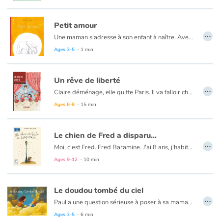
Petit amour
…
Une maman s'adresse à son enfant à naître. Avec des mots tendres, elle lui dit ce qu'elle ressent et combien il est attendu.
Ages 3-5
- 1 min
Un rêve de liberté
…
Claire déménage, elle quitte Paris. Il va falloir changer d’école, s’adapter et se refaire des amis. La mère de Claire est médecin, elle sera la première femme médecin de la ville. Tandis que Claire, elle, rêve de devenir majorette, une Etoile Filante comme Sylvie, sa meilleure amie. La maman de Sylvie rêve de venir pâtissière mais son mari ne souhaite pas qu’elle travaille. En 1965, en France, il n’est pas facile pour les femmes de travailler mais la société change.
Ages 6-8
- 15 min
Le chien de Fred a disparu...
…
Moi, c'est Fred. Fred Baramine. J'ai 8 ans, j'habite 7 rue Cénou avec Maman et Toufou, mon épagneul-teckel-basset-corniaud-à-poils-roux-préféré. L'autre soir, en allant à la boulangerie, j'ai laissé mon chien sur le trottoir. Et quand j'en suis sorti, mon chien adoré avait disparu ! J'étais désespéré...
Ages 9-12
- 10 min
Le doudou tombé du ciel
…
Paul a une question sérieuse à poser à sa maman, comment fait-on les doudous ? Celle-ci va lui raconter la naissance des doudous, mais Paul doit l'aider. Il imagine qui les colore, qui leur donne leur forme et qui les descend du ciel. Maintenant qu'il connaît le secret des doudous, Paul s'endort pour faire des rêves tout en couleurs.
Ages 3-5
- 6 min