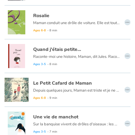
Rosalie
…
Maman conduit une drôle de voiture. Elle est tout en plastique, mais elle roule vraiment ! Avec elle, on ne s’ennuie jamais et tout semble possible. Quand on grimpe dedans, c’est pour parcourir ensemble les routes escarpées de la vie. À l’aventure, par monts et par vaux !
Ages 6-8
- 8 min
Quand j'étais petite...
…
Raconte-moi une histoire, Maman, dit Jules. Raconte-moi quand tu étais petite, toi aussi…
Coup de cœur ! […] C’est une magnifique histoire, des illustrations sublimes pour parler de son enfance avec son enfant…
Ages 3-5
- 8 min
Le Petit Cafard de Maman
…
Depuis quelques jours, Maman est triste et je ne sais pas quoi faire pour l’aider… Papa m’explique qu’elle a un petit cafard qui la fatigue. Mais, qu’est-ce que c’est un cafard ? Je demande à ma sœur, à mon maître d’école et ni une, ni deux, j’entreprends des inventions pour capturer ce petit insecte et protéger Maman !
Au-delà de la seule dépression de la maman, la thématique importante du lien entre état des parents et conséquences pour l’enfant est traitée avec délicatesse dans le récit structuré de John Lavoignat soutenu par le trait fin de Sophie Jackson.
Ages 6-8
- 9 min
Une vie de manchot
…
Sur la banquise vivent de drôles d'oiseaux : les manchots. S'ils ne savent pas voler, ce sont d'excellents nageurs !
Ils plongent dans l'océan et s'en vont gobent des petits poissons…
Ages 3-5
- 7 min