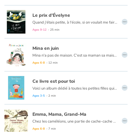
Mais quel est donc ce drôle de monstre qui s’invite dans la maison ?
Le prix d'Évelyne
…
Quand j'étais petite, à l'école, si on voulait me faire pleurer, on me traitait de "négresse". Alors ça ne manquait pas, je fondais en larmes...
C'est cette histoire-là, l'histoire vraie de sa vraie vie, que Jo Hoestlandt adore entendre raconter par sa maman.
Ages 9-12
- 25 min
Mina en juin
…
Mina n'a pas de maison. C'est sa maman sa maison. Chaque matin, Maman part à la recherche d'un toit pour y abriter ses enfants. En vain. Jusqu'au jour où...
Ages 6-8
- 12 min
Ce livre est pour toi
…
Voici un album dédié à toutes les petites filles qui ont un jour rêvé d'être une fée, d'avoir de la pizza à tous les repas, d'avoir un compagnon de jeu ou simplement d'être un peu plus grande… En somme, un livre dédié à toutes les petites filles ! À partager sans modération pour sourire de toutes ces petites expériences qui sont le sel de la vie.
Ages 3-5
- 2 min
Emma, Mama, Grand-Ma
…
Chez les caméléons, une partie de cache-cache est tout un art, minutieusement appliqué par Emma. Une complicité pleine de tendresse lie trois générations.
Ages 6-8
- 7 min