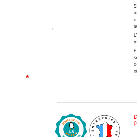
S
i
n
a
L
m
E
s
d
e
D
p