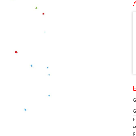
A
E
G
G
E
c
p