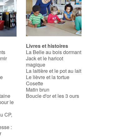
Livres et histoires
nts
La Belle au bois dormant
rmir
Jack et le haricot
magique
La laitière et le pot au lait
se
Le lièvre et la tortue
Cosette
Matin brun
taine
Boucle d'or et les 3 ours
pour le
au CP,
esse :
r