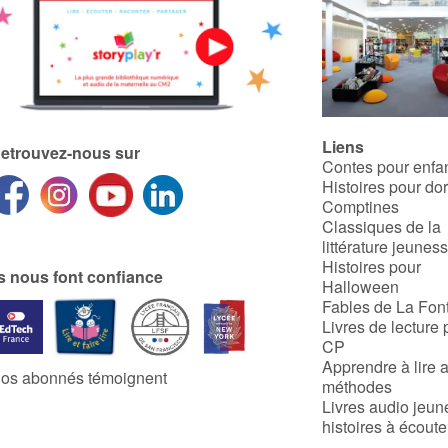
Liens
etrouvez-nous sur
Contes pour enfa
Histoires pour do
Comptines
Classiques de la
littérature jeunes
Histoires pour
ls nous font confiance
Halloween
Fables de La Fon
Livres de lecture 
CP
Apprendre à lire 
os abonnés témoignent
méthodes
Livres audio jeun
histoires à écoute