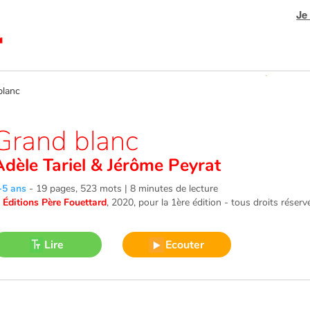
Je
lanc
Grand blanc
Adèle Tariel
&
Jérôme Peyrat
-5 ans
-
19 pages, 523 mots | 8 minutes de lecture
©
Éditions Père Fouettard
, 2020
, pour la 1ère édition - tous droits réserv
Lire
Ecouter