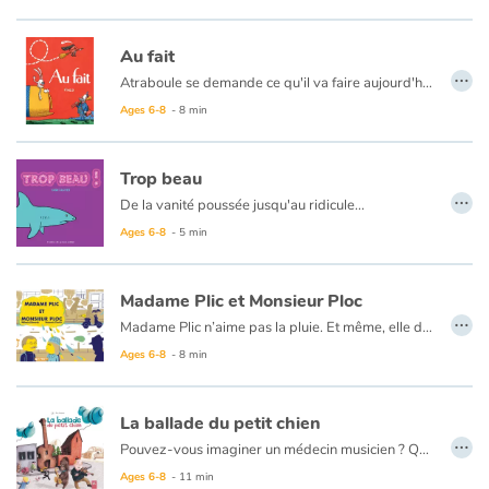
Au fait
…
Atraboule se demande ce qu'il va faire aujourd'hui. Déjeuner chez sa cousine Louise ? Aller chez le dentiste ? Passer au bureau ? Repasser à la maison ? Non, rien de tout ça. Il ira chasser l'ours.
Ages 6-8
- 8 min
Trop beau
…
De la vanité poussée jusqu'au ridicule...
Ages 6-8
- 5 min
Madame Plic et Monsieur Ploc
…
Madame Plic n’aime pas la pluie. Et même, elle déteste la pluie ! À chaque averse, des fuites d’eau se transforment en flaques d’eau sur son parquet et inondent son salon. En plus, ce jour là, l’eau déborde chez son voisin, Monsieur Ploc qui n’est pas très content !
Ages 6-8
- 8 min
La ballade du petit chien
…
Pouvez-vous imaginer un médecin musicien ? Quelques notes de musiques, finie la grippe ! Quelques accords au piano, envolé le mal de dos ! Et pour les cas les plus graves, le violon fait son ouvrage. Un rêve, une utopie ? Non, voici le Docteur Bellenote, et son chien Ré-Mi, qui soignent tous vos soucis.
Ages 6-8
- 11 min