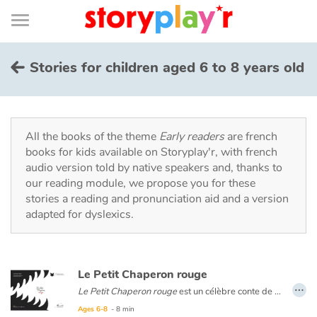
Connexion
Menu
Contenu
Recherche
Bibliothèque
Bas
de
page
Menu
➜
FR
Stories for children aged 6 to 8 years old
Log in
Try for free
All the books of the theme
Early readers
are french
books for kids available on Storyplay'r, with french
audio version told by native speakers and, thanks to
Library
our reading module, we propose you for these
stories a reading and pronunciation aid and a version
adapted for dyslexics.
Awards
Home
Le Petit Chaperon rouge
…
Tales and classics in french
Le Petit Chaperon rouge
est un célèbre conte de Charles Perrault. Il raconte l’histoire d’une petite fille qui doit traverser la forêt pour aller voir sa grand-mère. Mais sur son chemin, elle rencontre un loup très malin... Fabienne Cinquin offre ici le point de vue déstabilisant du loup.
Ages 6-8
- 8 min