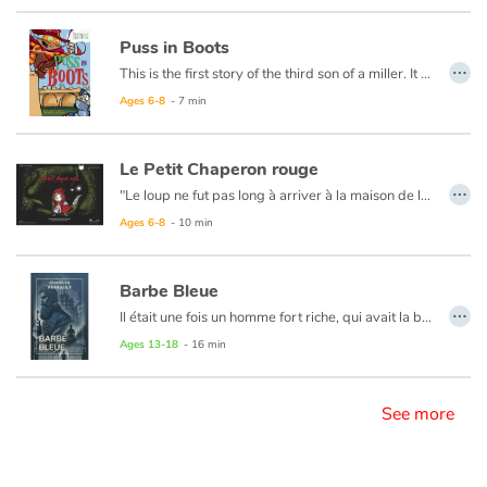
Puss in Boots
Blog
…
This is the first story of the third son of a miller. It is also the story of a cat...
Ages 6-8
- 7 min
Learn french with Storyplay'r
French book lists for children
Le Petit Chaperon rouge
…
"Le loup ne fut pas long à arriver à la maison de la mère-grand, il heurte : Toc, toc." Cliquez sur ce livre pour tirer la chevillette et (re)découvrir ce Petit Chaperon rouge à l'univers fantastique mais aussi onirique.
Reading for children
Ages 6-8
- 10 min
Activities and workshops
Barbe Bleue
…
Il était une fois un homme fort riche, qui avait la barbe bleue. Il avait pris pour épouse la fille cadette d'une charmante voisine. À la veille d'un long voyage, il lui remit son trousseau de clefs. Elle pouvait toutes les utiliser, à l'exception de la plus petite, qui ouvrait un cabinet mystérieux...
Dyslexia and reading disorders
Ages 13-18
- 16 min
See more