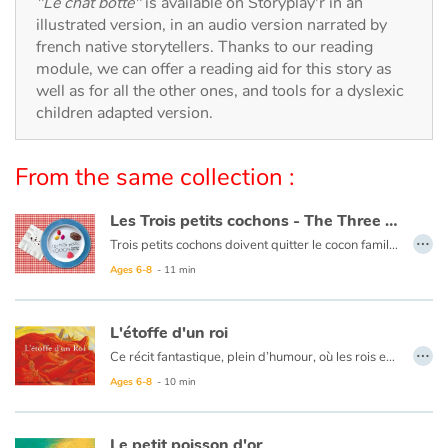
"Le chat botté"
is available on Storyplay'r in an
Arts, space, activities
illustrated version, in an audio version narrated by
french native storytellers. Thanks to our reading
Documentaries
module, we can offer a reading aid for this story as
well as for all the other ones, and tools for a dyslexic
With the family
children adapted version.
Daily life and hobbies
From the same collection :
At school
Les Trois petits cochons - The Three Little Pigs
…
Trois petits cochons doivent quitter le cocon familial, partir seuls sur la grande route de la vie et se construire chacun une maison : bricoler un abri de paille, assembler un cabanon de branches, construire une maison. Mais tout se complique quand un
Festivals and events
Le texte est en français et en anglais.
Ages 6-8
- 11 min
Love and friendship
L'étoffe d'un roi
Social issues
…
Ce récit fantastique, plein d’humour, où les rois et les reines se côtoient quotidiennement, s’attache à des notions humaines : celles du sacrifice pour le bonheur du plus grand nombre, du pouvoir et de la tyrannie, de la ruse et de la trahison.
Ages 6-8
- 10 min
Emotions and feelings
Formats and illustrations
Le petit poisson d'or