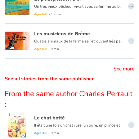
…
Un très vieux pêcheur vivait avec sa femme au bord de la mer, une vieille mégère, dans une toute petite chaumière. Un jour dans son filet, il découvre un magnifique poisson doré. "Pêcheur, relâche-moi, je réaliserai tous tes souhaits en guise de merci." Lui, n'a besoin de rien, mais sa femme, revêche, est exigeante jusqu'à la folie.
Catalogue anglais
Ages 6-8
- 10 min
Les musiciens de Brême
…
Contraste +
Quatre animaux de la ferme se retrouvent liés par un sort malheureux : leurs maîtres veulent se débarrasser d'eux ! Les quatre amis quittent alors leurs foyers respectifs et se mettent en route pour Brême où ils veulent devenir musiciens. Le chemin n'est pas sans danger. Dans une maison au milieu de la forêt habitent des brigands. Grâce à leur esprit d'équipe, nos quatre compères chassent les malfrats. ils vivront désormais libres et heureux dans leur nouveau foyer.
Ages 6-8
- 9 min
Help
See more
Home
See all stories from the same publisher
Family
From the same author Charles Perrault
Schools
:
Libraries
Le chat botté
…
Il était une fois un chat rusé, un ogre, un prince et une princesse...
Videos & Tutorials
Ages 3-5
- 9 min