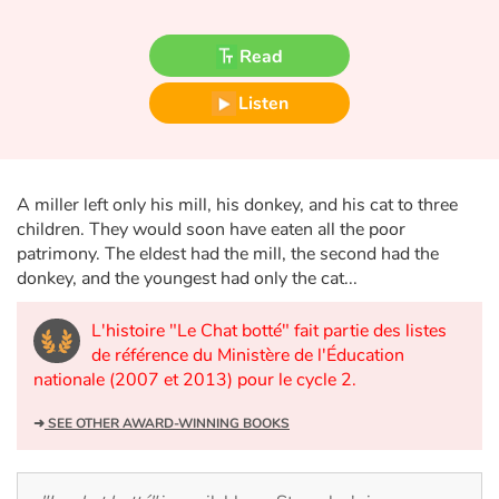
Fable, myth, literature and poetry
Read
Princesses and princes, kings, queens and dragons
Listen
Ogres, monsters and witches
Heroines and Heroes
A miller left only his mill, his donkey, and his cat to three
children. They would soon have eaten all the poor
Ecology, nature, seasons
patrimony. The eldest had the mill, the second had the
donkey, and the youngest had only the cat...
The animals
L'histoire "Le Chat botté" fait partie des listes
Travel, epic, investigation, adventure
de référence du Ministère de l'Éducation
nationale (2007 et 2013) pour le cycle 2.
Around the world
➜
SEE OTHER AWARD-WINNING BOOKS
Learning