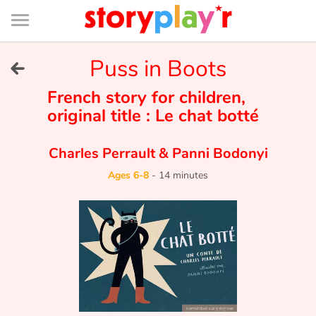
Connexion
Menu
Contenu
Recherche
Bibliothèque
Bas
de
page
Menu
➜
Puss in Boots
FR
Log in
French story for children,
original title : Le chat botté
Try for free
Charles Perrault
&
Panni Bodonyi
Library
Ages 6-8
-
14 minutes
Awards
Home
Tales and classics in french