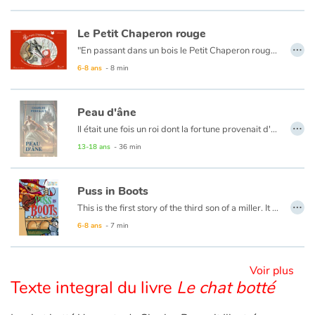
Le Petit Chaperon rouge
Blog
…
"En passant dans un bois le Petit Chaperon rouge rencontra compère le Loup, qui eut bien envie de la manger..." Découvrez ou redécouvrez ce conte traditionnel grâce aux illustrations d'Eglantine Bonetto, qui sous une apparente candeur traitent avec humour et malice cette histoire.
6-8 ans
- 8 min
Actualités
Par thématique
Peau d'âne
…
Il était une fois un roi dont la fortune provenait d'un âne fabuleux qui donnait de l'or à la place de crottin. Le roi promit à son épouse mourante de ne se remarier qu'avec une femme plus belle est plus sage qu'elle. Or, à ses yeux, seule sa fille était pourvue de toutes ces qualités. Il décida alors de l'épouser...
Rencontres et témoignages
13-18 ans
- 36 min
Contes d'ici et d'ailleurs
Puss in Boots
…
This is the first story of the third son of a miller. It is also the story of a cat...
Autour de la lecture
6-8 ans
- 7 min
Apprendre à lire
Voir plus
Livre audio
Texte integral du livre
Le chat botté
Activités et ateliers