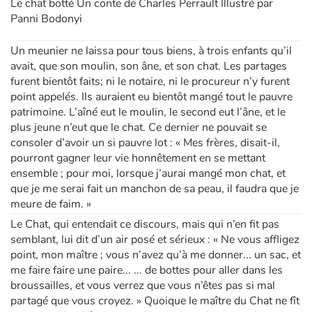
Le chat botté Un conte de Charles Perrault Illustré par
Panni Bodonyi
Apprendre les langues
Un meunier ne laissa pour tous biens, à trois enfants qu’il
avait, que son moulin, son âne, et son chat. Les partages
Dyslexie, troubles de la lecture
furent bientôt faits; ni le notaire, ni le procureur n’y furent
point appelés. Ils auraient eu bientôt mangé tout le pauvre
Nos listes de lecture
patrimoine. L’aîné eut le moulin, le second eut l’âne, et le
plus jeune n’eut que le chat. Ce dernier ne pouvait se
Les plus lus
consoler d’avoir un si pauvre lot : « Mes frères, disait-il,
pourront gagner leur vie honnêtement en se mettant
Coups de coeur
ensemble ; pour moi, lorsque j’aurai mangé mon chat, et
que je me serai fait un manchon de sa peau, il faudra que je
meure de faim. »
Le Chat, qui entendait ce discours, mais qui n’en fit pas
semblant, lui dit d’un air posé et sérieux : « Ne vous affligez
point, mon maître ; vous n’avez qu’à me donner... un sac, et
me faire faire une paire... ... de bottes pour aller dans les
broussailles, et vous verrez que vous n’êtes pas si mal
partagé que vous croyez. » Quoique le maître du Chat ne fît