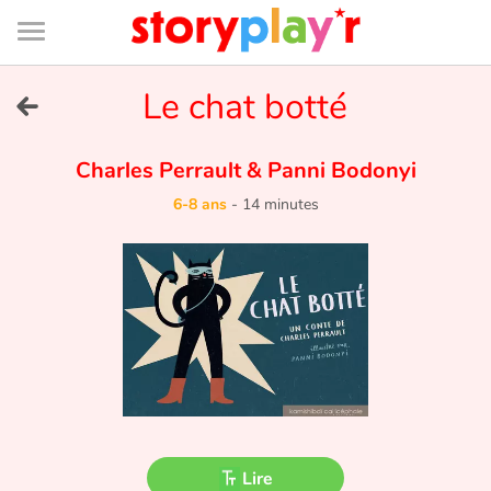
Connexion
Menu
Contenu
Recherche
Bibliothèque
Bas
de
page
Menu
➜
Le chat botté
EN
Je me connecte
Charles Perrault
&
Panni Bodonyi
6-8 ans
-
14 minutes
Tester gratuitement
Bibliothèque
Prix
Accueil
Contes d'ici et d'ailleurs
Lire