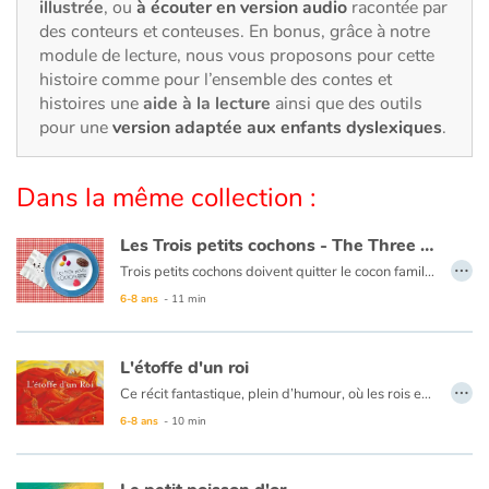
Art, espace, activité
illustrée
, ou
à écouter en version audio
racontée par
des conteurs et conteuses. En bonus, grâce à notre
module de lecture, nous vous proposons pour cette
Documentaires
histoire comme pour l’ensemble des contes et
histoires une
aide à la lecture
ainsi que des outils
En famille
pour une
version adaptée aux enfants dyslexiques
.
Quotidien et loisirs
Dans la même collection :
À l'école
Les Trois petits cochons - The Three Little Pigs
…
Fêtes et évènements
Trois petits cochons doivent quitter le cocon familial, partir seuls sur la grande route de la vie et se construire chacun une maison : bricoler un abri de paille, assembler un cabanon de branches, construire une maison. Mais tout se complique quand un
Le texte est en français et en anglais.
6-8 ans
- 11 min
Amour et amitié
L'étoffe d'un roi
Sujets de société
…
Ce récit fantastique, plein d’humour, où les rois et les reines se côtoient quotidiennement, s’attache à des notions humaines : celles du sacrifice pour le bonheur du plus grand nombre, du pouvoir et de la tyrannie, de la ruse et de la trahison.
6-8 ans
- 10 min
Émotions et sentiments
Formats et illustrations