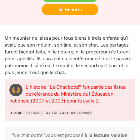
Fable, mythe, littérature et poésie
Ecouter
Princesses et princes, rois, reines et dragons
Ogres, monstres et sorcières
Un meunier ne laissa pour tous biens à trois enfants qu’il
avait, que son moulin, son âne, et son chat. Les partages
Héroïnes et héros
furent bientôt faits, ni le notaire, ni le procureur n’y furent
point appelés. Ils auraient eu bientôt mangé tout le pauvre
Écologie, nature, saisons
patrimoine. L’aîné eut le moulin, le second eut l’âne, et le
plus jeune n’eut que le chat…
Les animaux
L'histoire "Le Chat botté" fait partie des listes
de référence du Ministère de l'Éducation
Voyage, épopée, enquête, aventure
nationale (2007 et 2013) pour le cycle 2.
Autour du monde
➜
VOIR LES PRIX ET AUTRES ALBUMS PRIMÉS
Apprentissage
"Le chat botté"
vous est proposé
à la lecture version