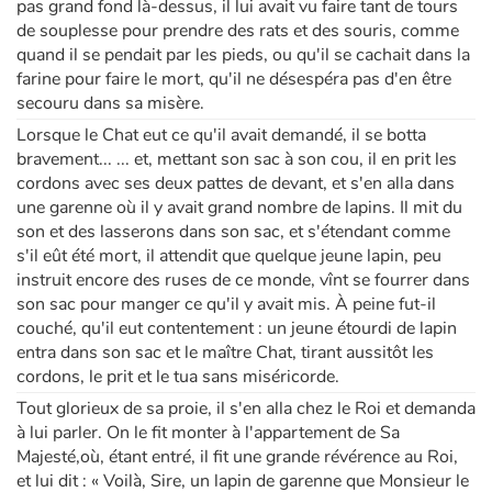
pas grand fond là-dessus, il lui avait vu faire tant de tours
de souplesse pour prendre des rats et des souris, comme
quand il se pendait par les pieds, ou qu'il se cachait dans la
farine pour faire le mort, qu'il ne désespéra pas d'en être
secouru dans sa misère.
Lorsque le Chat eut ce qu'il avait demandé, il se botta
bravement... ... et, mettant son sac à son cou, il en prit les
cordons avec ses deux pattes de devant, et s'en alla dans
une garenne où il y avait grand nombre de lapins. Il mit du
son et des lasserons dans son sac, et s'étendant comme
s'il eût été mort, il attendit que quelque jeune lapin, peu
instruit encore des ruses de ce monde, vînt se fourrer dans
son sac pour manger ce qu'il y avait mis. À peine fut-il
couché, qu'il eut contentement : un jeune étourdi de lapin
entra dans son sac et le maître Chat, tirant aussitôt les
cordons, le prit et le tua sans miséricorde.
Tout glorieux de sa proie, il s'en alla chez le Roi et demanda
à lui parler. On le fit monter à l'appartement de Sa
Majesté,où, étant entré, il fit une grande révérence au Roi,
et lui dit : « Voilà, Sire, un lapin de garenne que Monsieur le