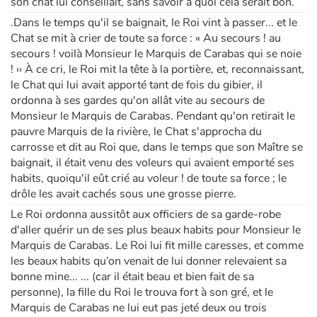
son chat lui conseillait, sans savoir à quoi cela serait bon.
.Dans le temps qu'il se baignait, le Roi vint à passer... et le
Chat se mit à crier de toute sa force : « Au secours ! au
secours ! voilà Monsieur le Marquis de Carabas qui se noie
! ›› À ce cri, le Roi mit la tête à la portière, et, reconnaissant,
le Chat qui lui avait apporté tant de fois du gibier, il
ordonna à ses gardes qu'on allât vite au secours de
Monsieur le Marquis de Carabas. Pendant qu'on retirait le
pauvre Marquis de la rivière, le Chat s'approcha du
carrosse et dit au Roi que, dans le temps que son Maître se
baignait, il était venu des voleurs qui avaient emporté ses
habits, quoiqu'il eût crié au voleur ! de toute sa force ; le
drôle les avait cachés sous une grosse pierre.
Le Roi ordonna aussitôt aux officiers de sa garde-robe
d'aller quérir un de ses plus beaux habits pour Monsieur le
Marquis de Carabas. Le Roi lui fit mille caresses, et comme
les beaux habits qu’on venait de lui donner relevaient sa
bonne mine... ... (car il était beau et bien fait de sa
personne), la fille du Roi le trouva fort à son gré, et le
Marquis de Carabas ne lui eut pas jeté deux ou trois