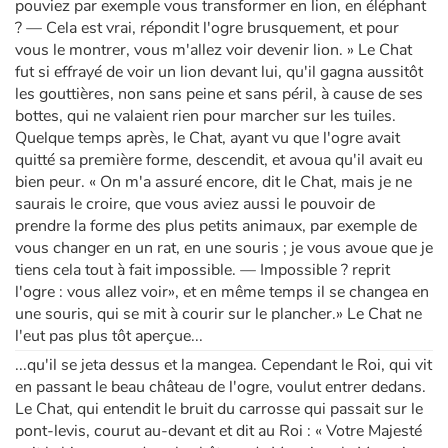
pouviez par exemple vous transformer en lion, en éléphant
? — Cela est vrai, répondit l'ogre brusquement, et pour
vous le montrer, vous m'allez voir devenir lion. » Le Chat
fut si effrayé de voir un lion devant lui, qu'il gagna aussitôt
les gouttières, non sans peine et sans péril, à cause de ses
bottes, qui ne valaient rien pour marcher sur les tuiles.
Quelque temps après, le Chat, ayant vu que l'ogre avait
quitté sa première forme, descendit, et avoua qu'il avait eu
bien peur. « On m'a assuré encore, dit le Chat, mais je ne
saurais le croire, que vous aviez aussi le pouvoir de
prendre la forme des plus petits animaux, par exemple de
vous changer en un rat, en une souris ; je vous avoue que je
tiens cela tout à fait impossible. — Impossible ? reprit
l'ogre : vous allez voir», et en même temps il se changea en
une souris, qui se mit à courir sur le plancher.» Le Chat ne
l'eut pas plus tôt aperçue...
...qu'il se jeta dessus et la mangea. Cependant le Roi, qui vit
en passant le beau château de l'ogre, voulut entrer dedans.
Le Chat, qui entendit le bruit du carrosse qui passait sur le
pont-levis, courut au-devant et dit au Roi : « Votre Majesté